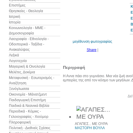
Επιστήμες
Κ
Θρησκείες - Θεολογία
Ε
Ιατρική
Ε
Ιστορία
30%
B
έκπτωση
Κοινωνιολογία - ΜΜΕ -
web
Ε
Δημοσιογραφία
Λαογραφία - Εθνολογία -
μεγέθυνση φωτογραφίας
Οδοιπορικά - Ταξίδια -
Ανακαλύψεις
Share
|
Λεξικά
Λογοτεχνία
Μαγειρική & Οινολογία
Περιγραφή
Μελέτες, Δοκίμια
Η Αννα πάει στο γυμνάσιο. Μια νέα ζωή ανοί
Μεταφυσική - Εσωτερισμός -
εμπειρίες της από τον κόσμο των μεγάλων. Δί
Αναζήτηση
Ξενόγλωσσα
Οικονομία - Μάνατζμεντ
Άλλα βιβλία του συγγραφέα
Δεί
Παιδαγωγική Επιστήμη
Παιδικά & Νεανικά Βιβλία
Περιοδικά - Κόμικς -
Γελοιογραφίες - Χιούμορ
Πληροφορική
ΑΓΑΠΕΣ... ΜΕ ΟΥΡΑ
Πολιτική - Διεθνείς Σχέσεις
ΜΑΣΤΟΡΗ ΒΟΥΛΑ