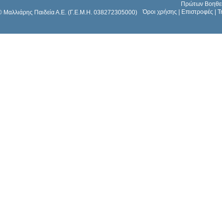
Πρώτων Βοηθε
Όροι χρήσης
|
Επιστροφές
|
Τ
© Μαλλιάρης Παιδεία Α.Ε. (Γ.Ε.Μ.Η. 038272305000)