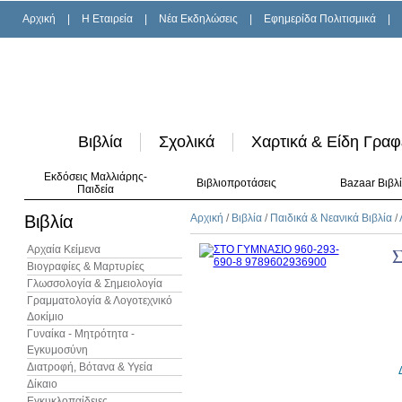
Αρχική
|
H Εταιρεία
|
Νέα Εκδηλώσεις
|
Εφημερίδα Πολιτισμικά
|
Βιβλία
Σχολικά
Χαρτικά & Είδη Γραφ
Εκδόσεις Μαλλιάρης-
Βιβλιοπροτάσεις
Bazaar Βιβλ
Παιδεία
Βιβλία
Αρχική
/
Βιβλία
/
Παιδικά & Νεανικά Βιβλία
/
Αρχαία Κείμενα
Βιογραφίες & Μαρτυρίες
Γλωσσολογία & Σημειολογία
Γραμματολογία & Λογοτεχνικό
Δοκίμιο
Γυναίκα - Μητρότητα -
Εγκυμοσύνη
Διατροφή, Βότανα & Υγεία
Δίκαιο
Εγκυκλοπαίδειες