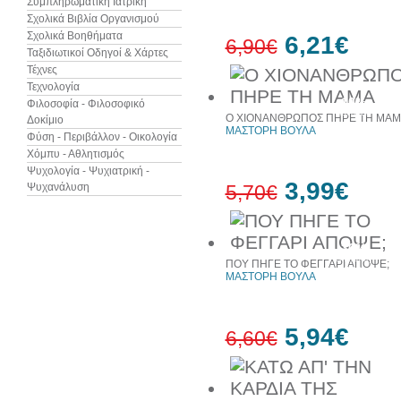
Συμπληρωματική Ιατρική
Σχολικά Βιβλία Οργανισμού
Σχολικά Βοηθήματα
6,21€
6,90€
Ταξιδιωτικοί Οδηγοί & Χάρτες
Τέχνες
Τεχνολογία
10%
Φιλοσοφία - Φιλοσοφικό
έκπτωση
Ο ΧΙΟΝΑΝΘΡΩΠΟΣ ΠΗΡΕ ΤΗ ΜΑΜ
Δοκίμιο
ΜΑΣΤΟΡΗ ΒΟΥΛΑ
Φύση - Περιβάλλον - Οικολογία
Χόμπυ - Αθλητισμός
Ψυχολογία - Ψυχιατρική -
3,99€
Ψυχανάλυση
5,70€
30%
έκπτωση
ΠΟΥ ΠΗΓΕ ΤΟ ΦΕΓΓΑΡΙ ΑΠΟΨΕ;
web
ΜΑΣΤΟΡΗ ΒΟΥΛΑ
5,94€
6,60€
10%