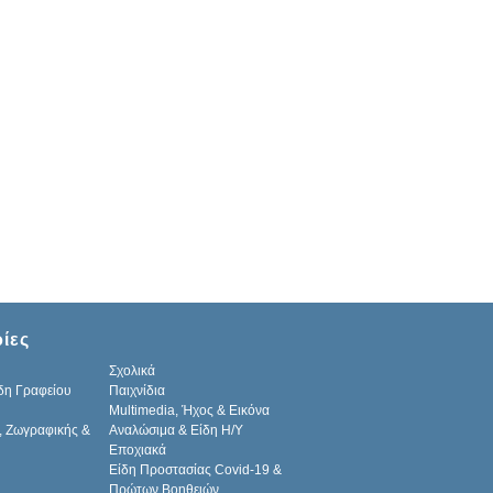
ίες
Σχολικά
δη Γραφείου
Παιχνίδια
Multimedia, Ήχος & Εικόνα
, Ζωγραφικής &
Αναλώσιμα & Είδη Η/Υ
Εποχιακά
Είδη Προστασίας Covid-19 &
Πρώτων Βοηθειών