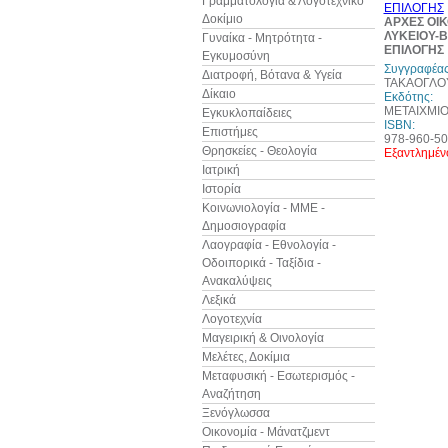
Γραμματολογία & Λογοτεχνικό
Δοκίμιο
ΑΡΧΕΣ ΟΙΚ
ΛΥΚΕΙΟΥ-Β
Γυναίκα - Μητρότητα -
ΕΠΙΛΟΓΗΣ
Εγκυμοσύνη
Συγγραφέας
Διατροφή, Βότανα & Υγεία
ΤΑΚΑΟΓΛΟ
Δίκαιο
Εκδότης:
ΜΕΤΑΙΧΜΙ
Εγκυκλοπαίδειες
ISBN:
Επιστήμες
978-960-50
Θρησκείες - Θεολογία
Εξαντλημέν
Ιατρική
Ιστορία
Κοινωνιολογία - ΜΜΕ -
Δημοσιογραφία
Λαογραφία - Εθνολογία -
Οδοιπορικά - Ταξίδια -
Ανακαλύψεις
Λεξικά
Λογοτεχνία
Μαγειρική & Οινολογία
Μελέτες, Δοκίμια
Μεταφυσική - Εσωτερισμός -
Αναζήτηση
Ξενόγλωσσα
Οικονομία - Μάνατζμεντ