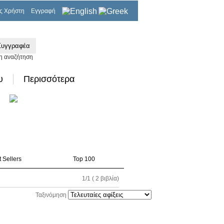
ς Χρήστη
Εγγραφή
0,00€
η αναζήτηση
υ
Περισσότερα
 Sellers
Top 100
1/1 ( 2 βιβλία)
Ταξινόμηση