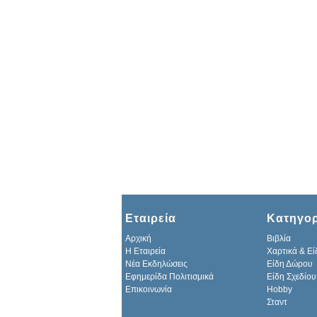
Εταιρεία
Κατηγορ
Αρχική
Βιβλία
H Εταιρεία
Χαρτικά & Εί
Νέα Εκδηλώσεις
Είδη Δώρου
Εφημερίδα Πολιτισμικά
Είδη Σχεδίου
Επικοινωνία
Hobby
Σταντ