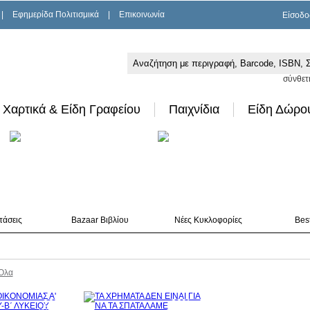
|
Εφημερίδα Πολιτισμικά
|
Επικοινωνία
Είσοδο
σύνθετ
Χαρτικά & Είδη Γραφείου
Παιχνίδια
Είδη Δώρο
τάσεις
Bazaar Βιβλίου
Νέες Κυκλοφορίες
Best
Όλα
20%
30%
έκπτωση
έκπτωση