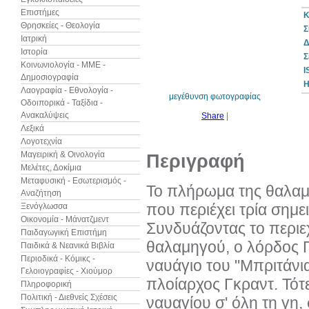
Επιστήμες
Κ
Θρησκείες - Θεολογία
Σ
Ιατρική
Δ
Ιστορία
30%
Σ
έκπτωση
Κοινωνιολογία - ΜΜΕ -
web
I
Δημοσιογραφία
Η
Λαογραφία - Εθνολογία -
μεγέθυνση φωτογραφίας
Οδοιπορικά - Ταξίδια -
Ανακαλύψεις
Share
|
Λεξικά
Λογοτεχνία
Μαγειρική & Οινολογία
Περιγραφή
Μελέτες, Δοκίμια
Μεταφυσική - Εσωτερισμός -
Το πλήρωμα της θαλαμ
Αναζήτηση
που περιέχει τρία σημ
Ξενόγλωσσα
Οικονομία - Μάνατζμεντ
Συνδυάζοντας το περιεχ
Παιδαγωγική Επιστήμη
θαλαμηγού, ο λόρδος Γ
Παιδικά & Νεανικά Βιβλία
Περιοδικά - Κόμικς -
ναυάγιο του "Μπριτάνι
Γελοιογραφίες - Χιούμορ
πλοίαρχος Γκραντ. Τότ
Πληροφορική
Πολιτική - Διεθνείς Σχέσεις
ναυαγίου σ' όλη τη γη