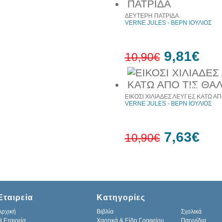
10%
έκπτωση
ΔΕΥΤΕΡΗ ΠΑΤΡΙΔΑ
VERNE JULES - ΒΕΡΝ ΙΟΥΛΙΟΣ
9,81€
10,90€
10%
έκπτωση
ΕΙΚΟΣΙ ΧΙΛΙΑΔΕΣ ΛΕΥΓΕΣ ΚΑΤΩ Α
VERNE JULES - ΒΕΡΝ ΙΟΥΛΙΟΣ
7,63€
10,90€
30%
έκπτωση
web
Εταιρεία
Κατηγορίες
Αρχική
Βιβλία
Σχολικά
H Εταιρεία
Χαρτικά & Είδη Γραφείου
Παιχνίδια