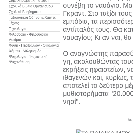
Συμπληρωματική Ιατρική
συνέβη το ναυάγιο. Μα
Σχολικά Βιβλία Οργανισμού
Γκραντ. Στο ταξίδι το
Σχολικά Βοηθήματα
Ταξιδιωτικοί Οδηγοί & Χάρτες
εμπόδια, τα περισσότε
Τέχνες
αντίπαλός τους. Θα κα
Τεχνολογία
Φιλοσοφία - Φιλοσοφικό
ναυαγίου; Κι αν ναι, θα
Δοκίμιο
Φύση - Περιβάλλον - Οικολογία
Χόμπυ - Αθλητισμός
Ο αναγνώστης παρασύρε
Ψυχολογία - Ψυχιατρική -
γη, ακολουθώντας τους
Ψυχανάλυση
εκρήξεις ηφαιστείων, ν
ιθαγενών και, κυρίως, 
αποτελεί το δεύτερο μέ
μυθιστορήματα "20.000
νησί".
Άλλα βιβλία του συγγραφέα
Δεί