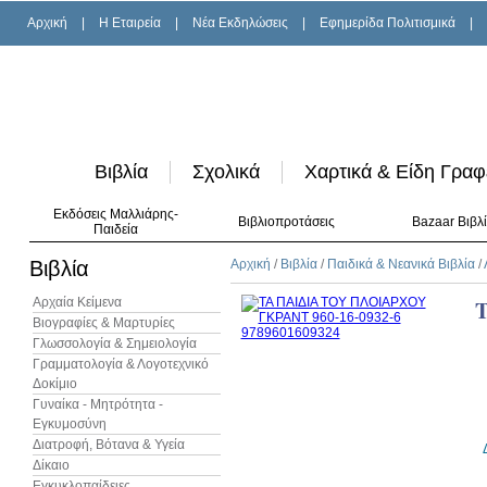
Αρχική
|
H Εταιρεία
|
Νέα Εκδηλώσεις
|
Εφημερίδα Πολιτισμικά
|
Βιβλία
Σχολικά
Χαρτικά & Είδη Γραφ
Εκδόσεις Μαλλιάρης-
Βιβλιοπροτάσεις
Bazaar Βιβλ
Παιδεία
Βιβλία
Αρχική
/
Βιβλία
/
Παιδικά & Νεανικά Βιβλία
/
Αρχαία Κείμενα
Βιογραφίες & Μαρτυρίες
Γλωσσολογία & Σημειολογία
Γραμματολογία & Λογοτεχνικό
Δοκίμιο
Γυναίκα - Μητρότητα -
Εγκυμοσύνη
Διατροφή, Βότανα & Υγεία
Δίκαιο
Εγκυκλοπαίδειες