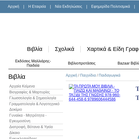
Αρχική
|
H Εταιρεία
|
Νέα Εκδηλώσεις
|
Εφημερίδα Πολιτισμικά
|
Βιβλία
Σχολικά
Χαρτικά & Είδη Γραφ
Εκδόσεις Μαλλιάρης-
Βιβλιοπροτάσεις
Bazaar Βιβλ
Παιδεία
Βιβλία
Αρχική
/
Παιχνίδια
/
Παιδαγωγικά
Αρχαία Κείμενα
Τ
Βιογραφίες & Μαρτυρίες
Γλωσσολογία & Σημειολογία
Γραμματολογία & Λογοτεχνικό
Δοκίμιο
Γυναίκα - Μητρότητα -
Εγκυμοσύνη
Διατροφή, Βότανα & Υγεία
Δίκαιο
Εγκυκλοπαίδειες