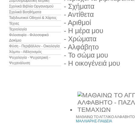
Συμπληρωματική Ιατρική
- Σχήματα
Σχολικά Βιβλία Οργανισμού
Σχολικά Βοηθήματα
- Αντίθετα
Ταξιδιωτικοί Οδηγοί & Χάρτες
- Αριθμοί
Τέχνες
- Η μέρα μου
Τεχνολογία
Φιλοσοφία - Φιλοσοφικό
- Χρώματα
Δοκίμιο
- Αλφάβητο
Φύση - Περιβάλλον - Οικολογία
Χόμπυ - Αθλητισμός
- Το σώμα μου
Ψυχολογία - Ψυχιατρική -
- Η οικογένειά μου
Ψυχανάλυση
Προιόντα του ίδιου κατασκευαστή
ΜΑΘΑΙΝΩ ΤΟ ΑΓΓΛΙΚΟ ΑΛΦΑΒΗΤΟ 
ΜΑΛΛΙΑΡΗΣ-ΠΑΙΔΕΙΑ