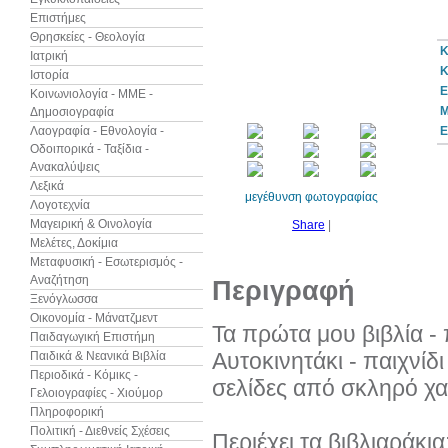
Επιστήμες
Θρησκείες - Θεολογία
Κ
Ιατρική
Κ
Ιστορία
10%
έκπτωση
Ε
Κοινωνιολογία - ΜΜΕ -
Μ
Δημοσιογραφία
Λαογραφία - Εθνολογία -
Ε
Οδοιπορικά - Ταξίδια -
Ανακαλύψεις
Λεξικά
μεγέθυνση φωτογραφίας
Λογοτεχνία
Μαγειρική & Οινολογία
Share
|
Μελέτες, Δοκίμια
Μεταφυσική - Εσωτερισμός -
Αναζήτηση
Περιγραφή
Ξενόγλωσσα
Οικονομία - Μάνατζμεντ
Τα πρώτα μου βιβλία - 
Παιδαγωγική Επιστήμη
Αυτοκινητάκι - παιχνίδι
Παιδικά & Νεανικά Βιβλία
Περιοδικά - Κόμικς -
σελίδες από σκληρό χα
Γελοιογραφίες - Χιούμορ
Πληροφορική
Πολιτική - Διεθνείς Σχέσεις
Περιέχει τα βιβλιαράκια