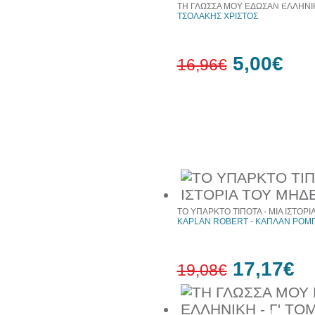
έκπτωση
ΤΗ ΓΛΩΣΣΑ ΜΟΥ ΕΔΩΣΑΝ ΕΛΛΗΝΙΚ
web
ΤΣΟΛΑΚΗΣ ΧΡΙΣΤΟΣ
5,00€
16,96€
71%
έκπτωση
Συχνά αγοράζονται μαζί
ΤΟ ΥΠΑΡΚΤΟ ΤΙΠΟΤΑ - ΜΙΑ ΙΣΤΟΡ
KAPLAN ROBERT - ΚΑΠΛΑΝ ΡΟΜ
17,17€
19,08€
10%