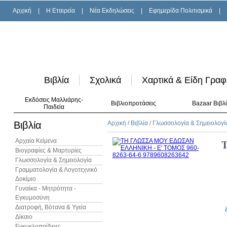
Αρχική
|
H Εταιρεία
|
Νέα Εκδηλώσεις
|
Εφημερίδα Πολιτισμικά
|
Βιβλία
Σχολικά
Χαρτικά & Είδη Γραφ
Εκδόσεις Μαλλιάρης-
Βιβλιοπροτάσεις
Bazaar Βιβλ
Παιδεία
Βιβλία
Αρχική
/
Βιβλία
/
Γλωσσολογία & Σημειολογί
Αρχαία Κείμενα
Βιογραφίες & Μαρτυρίες
Γλωσσολογία & Σημειολογία
Γραμματολογία & Λογοτεχνικό
Δοκίμιο
Γυναίκα - Μητρότητα -
Εγκυμοσύνη
Διατροφή, Βότανα & Υγεία
Δίκαιο
Εγκυκλοπαίδειες