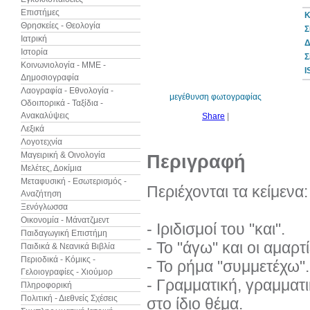
Επιστήμες
Κ
Θρησκείες - Θεολογία
Σ
Ιατρική
Δ
Ιστορία
30%
Σ
έκπτωση
Κοινωνιολογία - ΜΜΕ -
web
I
Δημοσιογραφία
Λαογραφία - Εθνολογία -
μεγέθυνση φωτογραφίας
Οδοιπορικά - Ταξίδια -
Ανακαλύψεις
Share
|
Λεξικά
Λογοτεχνία
Μαγειρική & Οινολογία
Περιγραφή
Μελέτες, Δοκίμια
Μεταφυσική - Εσωτερισμός -
Περιέχονται τα κείμενα:
Αναζήτηση
Ξενόγλωσσα
Οικονομία - Μάνατζμεντ
- Ιριδισμοί του "και".
Παιδαγωγική Επιστήμη
- Το "άγω" και οι αμαρτί
Παιδικά & Νεανικά Βιβλία
Περιοδικά - Κόμικς -
- Το ρήμα "συμμετέχω".
Γελοιογραφίες - Χιούμορ
- Γραμματική, γραμματ
Πληροφορική
Πολιτική - Διεθνείς Σχέσεις
στο ίδιο θέμα.