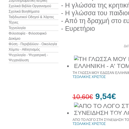
Συμπληρωματική Ιατρική
- Η γλώσσα της κρητικ
Σχολικά Βιβλία Οργανισμού
- Η γλώσσα του παιδιο
Σχολικά Βοηθήματα
Ταξιδιωτικοί Οδηγοί & Χάρτες
- Από τη δραχμή στο ε
Τέχνες
- Ευρετήριο
Τεχνολογία
Φιλοσοφία - Φιλοσοφικό
Δοκίμιο
Φύση - Περιβάλλον - Οικολογία
Άλλα βιβλία του συγγραφέα
Δεί
Χόμπυ - Αθλητισμός
Ψυχολογία - Ψυχιατρική -
Ψυχανάλυση
ΤΗ ΓΛΩΣΣΑ ΜΟΥ ΕΔΩΣΑΝ ΕΛΛΗΝΙΚ
ΤΣΟΛΑΚΗΣ ΧΡΙΣΤΟΣ
9,54€
10,60€
10%
έκπτωση
ΑΠΟ ΤΟ ΛΟΓΟ ΣΤΗ ΣΥΝΕΙΔΗΣΗ Τ
ΤΣΟΛΑΚΗΣ ΧΡΙΣΤΟΣ