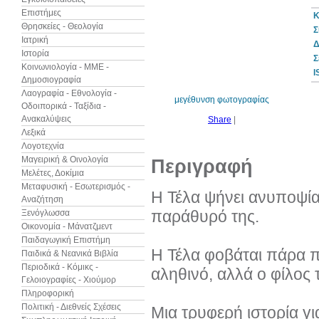
Επιστήμες
Κ
Θρησκείες - Θεολογία
Σ
Ιατρική
Δ
Ιστορία
30%
Σ
έκπτωση
Κοινωνιολογία - ΜΜΕ -
web
I
Δημοσιογραφία
Λαογραφία - Εθνολογία -
μεγέθυνση φωτογραφίας
Οδοιπορικά - Ταξίδια -
Ανακαλύψεις
Share
|
Λεξικά
Λογοτεχνία
Μαγειρική & Οινολογία
Περιγραφή
Μελέτες, Δοκίμια
Μεταφυσική - Εσωτερισμός -
Η Τέλα ψήνει ανυποψίασ
Αναζήτηση
παράθυρό της.
Ξενόγλωσσα
Οικονομία - Μάνατζμεντ
Παιδαγωγική Επιστήμη
Η Τέλα φοβάται πάρα πο
Παιδικά & Νεανικά Βιβλία
Περιοδικά - Κόμικς -
αληθινό, αλλά ο φίλος 
Γελοιογραφίες - Χιούμορ
Πληροφορική
Πολιτική - Διεθνείς Σχέσεις
Μια τρυφερή ιστορία γι