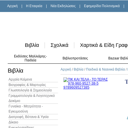
Αρχική
|
H Εταιρεία
|
Νέα Εκδηλώσεις
|
Εφημερίδα Πολιτισμικά
|
Βιβλία
Σχολικά
Χαρτικά & Είδη Γραφ
Εκδόσεις Μαλλιάρης-
Βιβλιοπροτάσεις
Bazaar Βιβλ
Παιδεία
Βιβλία
Αρχική
/
Βιβλία
/
Παιδικά & Νεανικά Βιβλία
/
Αρχαία Κείμενα
Τ
Βιογραφίες & Μαρτυρίες
Γλωσσολογία & Σημειολογία
Γραμματολογία & Λογοτεχνικό
Δοκίμιο
Γυναίκα - Μητρότητα -
Εγκυμοσύνη
Διατροφή, Βότανα & Υγεία
Δίκαιο
Εγκυκλοπαίδειες