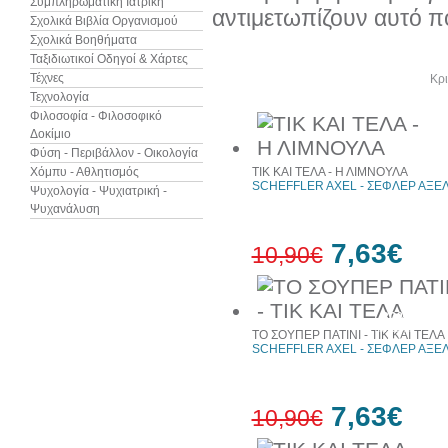
Συμπληρωματική Ιατρική
αντιμετωπίζουν αυτό πο
Σχολικά Βιβλία Οργανισμού
Σχολικά Βοηθήματα
Ταξιδιωτικοί Οδηγοί & Χάρτες
Τέχνες
Άλλα βιβλία του συγγραφέα
Κρι
Τεχνολογία
Φιλοσοφία - Φιλοσοφικό
Δοκίμιο
Φύση - Περιβάλλον - Οικολογία
Χόμπυ - Αθλητισμός
ΤΙΚ ΚΑΙ ΤΕΛΑ - Η ΛΙΜΝΟΥΛΑ
SCHEFFLER AXEL - ΣΕΦΛΕΡ ΑΞΕ
Ψυχολογία - Ψυχιατρική -
Ψυχανάλυση
7,63€
10,90€
30%
έκπτωση
ΤΟ ΣΟΥΠΕΡ ΠΑΤΙΝΙ - ΤΙΚ ΚΑΙ ΤΕΛΑ
web
SCHEFFLER AXEL - ΣΕΦΛΕΡ ΑΞΕ
7,63€
10,90€