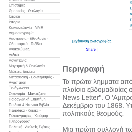
Κ
Επιστήμες
Σ
Θρησκείες - Θεολογία
Δ
Ιατρική
Σ
Ιστορία
30%
I
έκπτωση
Κοινωνιολογία - ΜΜΕ -
Δημοσιογραφία
Λαογραφία - Εθνολογία -
μεγέθυνση φωτογραφίας
Οδοιπορικά - Ταξίδια -
Ανακαλύψεις
Share
|
Λεξικά
Λογοτεχνία
Μαγειρική & Οινολογία
Περιγραφή
Μελέτες, Δοκίμια
Μεταφυσική - Εσωτερισμός -
Τα πρώτα λήμματα από
Αναζήτηση
πλαίσιο εβδομαδιαίας 
Ξενόγλωσσα
Οικονομία - Μάνατζμεντ
News Letter". Ο 'Αμπρ
Παιδαγωγική Επιστήμη
Δεκέμβριο του 1868. Υ
Παιδικά & Νεανικά Βιβλία
Περιοδικά - Κόμικς -
πολιτικούς θεσμούς.
Γελοιογραφίες - Χιούμορ
Πληροφορική
Πολιτική - Διεθνείς Σχέσεις
Μια πρώτη συλλογή των