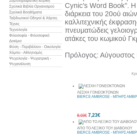
Συμπληρωματική Ιατρική
Cynic's Word Book". Η
Σχολικά Βιβλία Οργανισμού
διάρκεια του 20ού αιών
Σχολικά Βοηθήματα
Ταξιδιωτικοί Οδηγοί & Χάρτες
καλλιτεχνικής έκφραση
Τέχνες
πνευματώδεις γελοιογρ
Τεχνολογία
Φιλοσοφία - Φιλοσοφικό
ατάκες του κωμικού Γ
Δοκίμιο
Φύση - Περιβάλλον - Οικολογία
Χόμπυ - Αθλητισμός
Πρόλογος: Αύγουστος 
Ψυχολογία - Ψυχιατρική -
Ψυχανάλυση
Άλλα βιβλία του συγγραφέα
Κρι
ΛΕΣΧΗ ΓΟΝΕΟΚΤΟΝΩΝ
BIERCE AMBROSE - ΜΠΗΡΣ ΑΜΒΡ
7,23€
8,03€
ΑΠΟ ΤΟ ΛΕΞΙΚΟ ΤΟΥ ΔΙΑΒΟΛΟΥ
BIERCE AMBROSE - ΜΠΗΡΣ ΑΜΒΡ