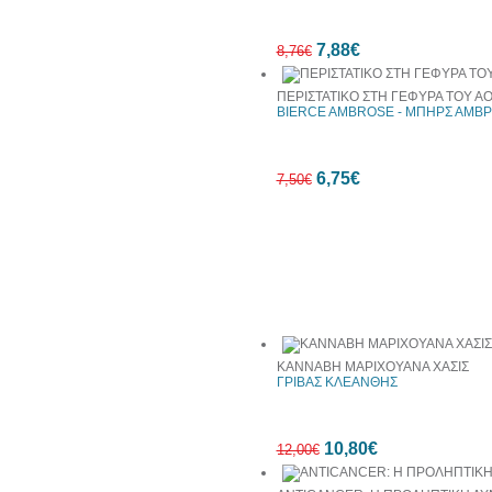
10%
7,88€
έκπτωση
8,76€
ΠΕΡΙΣΤΑΤΙΚΟ ΣΤΗ ΓΕΦΥΡΑ ΤΟΥ ΑΟ
BIERCE AMBROSE - ΜΠΗΡΣ ΑΜΒΡ
10%
6,75€
έκπτωση
7,50€
10%
Συχνά αγοράζονται μαζί
έκπτωση
ΚΑΝΝΑΒΗ ΜΑΡΙΧΟΥΑΝΑ ΧΑΣΙΣ
ΓΡΙΒΑΣ ΚΛΕΑΝΘΗΣ
10,80€
12,00€