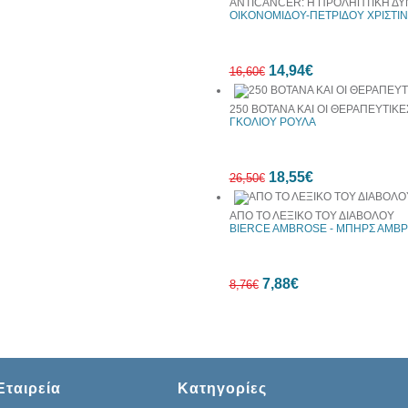
ANTICANCER: Η ΠΡΟΛΗΠΤΙΚΗ Δ
ΟΙΚΟΝΟΜΙΔΟΥ-ΠΕΤΡΙΔΟΥ ΧΡΙΣΤΙ
10%
14,94€
έκπτωση
16,60€
250 ΒΟΤΑΝΑ ΚΑΙ ΟΙ ΘΕΡΑΠΕΥΤΙΚΕ
ΓΚΟΛΙΟΥ ΡΟΥΛΑ
10%
18,55€
έκπτωση
26,50€
ΑΠΟ ΤΟ ΛΕΞΙΚΟ ΤΟΥ ΔΙΑΒΟΛΟΥ
BIERCE AMBROSE - ΜΠΗΡΣ ΑΜΒΡ
30%
7,88€
έκπτωση
8,76€
web
10%
Εταιρεία
Κατηγορίες
έκπτωση