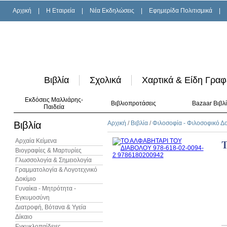
Αρχική
|
H Εταιρεία
|
Νέα Εκδηλώσεις
|
Εφημερίδα Πολιτισμικά
|
Βιβλία
Σχολικά
Χαρτικά & Είδη Γραφ
Εκδόσεις Μαλλιάρης-
Βιβλιοπροτάσεις
Bazaar Βιβλ
Παιδεία
Βιβλία
Αρχική
/
Βιβλία
/
Φιλοσοφία - Φιλοσοφικό Δο
Αρχαία Κείμενα
Βιογραφίες & Μαρτυρίες
Γλωσσολογία & Σημειολογία
Γραμματολογία & Λογοτεχνικό
Δοκίμιο
Γυναίκα - Μητρότητα -
Εγκυμοσύνη
Διατροφή, Βότανα & Υγεία
Δίκαιο
Εγκυκλοπαίδειες