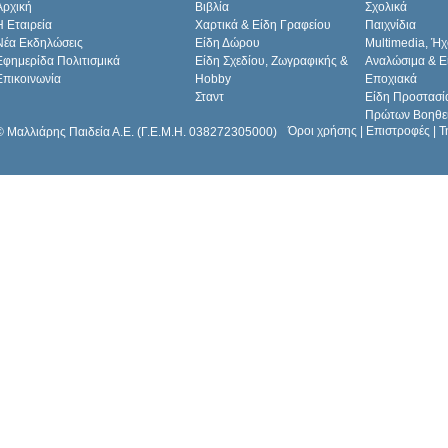
Αρχική
Βιβλία
Σχολικά
H Εταιρεία
Χαρτικά & Είδη Γραφείου
Παιχνίδια
Νέα Εκδηλώσεις
Είδη Δώρου
Multimedia, Ήχ
Εφημερίδα Πολιτισμικά
Είδη Σχεδίου, Ζωγραφικής &
Αναλώσιμα & Ε
Επικοινωνία
Hobby
Εποχιακά
Σταντ
Είδη Προστασί
Πρώτων Βοηθε
Όροι χρήσης
|
Επιστροφές
|
Τ
© Μαλλιάρης Παιδεία Α.Ε. (Γ.Ε.Μ.Η. 038272305000)