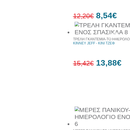
8,54€
12,20€
30%
έκπτωση
ΤΡΕΛΗ ΓΚΑΝΤΕΜΙΑ-ΤΟ ΗΜΕΡΟΛΟΓ
web
KINNEY JEFF - ΚΙΝΙ ΤΖΕΦ
13,88€
15,42€
10%
έκπτωση
Συχνά αγοράζονται μαζί