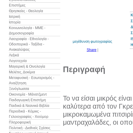
Επιστήμες
Θρησκείες - Θεολογία
Κ
Ιατρική
Σ
Ιστορία
30%
έκπτωση
Δ
Κοινωνιολογία - ΜΜΕ -
web
Σ
Δημοσιογραφία
Λαογραφία - Εθνολογία -
I
μεγέθυνση φωτογραφίας
Οδοιπορικά - Ταξίδια -
Η
Ανακαλύψεις
Share
|
Λεξικά
Λογοτεχνία
Μαγειρική & Οινολογία
Περιγραφή
Μελέτες, Δοκίμια
Μεταφυσική - Εσωτερισμός -
Αναζήτηση
Ξενόγλωσσα
Οικονομία - Μάνατζμεντ
Το να είσαι μικρός είνα
Παιδαγωγική Επιστήμη
καλύτερα από τον Γκρε
Παιδικά & Νεανικά Βιβλία
Περιοδικά - Κόμικς -
μικροκαμωμένα πιτσιρίκ
Γελοιογραφίες - Χιούμορ
μαντραχαλάδες, οι οποίο
Πληροφορική
Πολιτική - Διεθνείς Σχέσεις