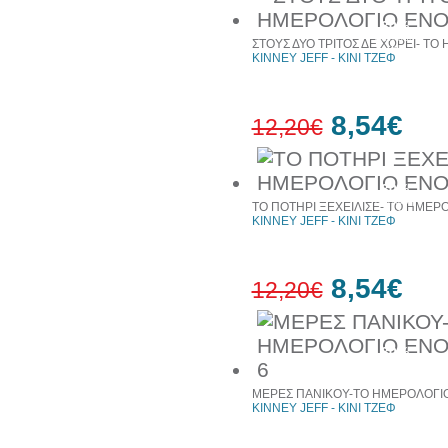
30%
έκπτωση
ΣΤΟΥΣ ΔΥΟ ΤΡΙΤΟΣ ΔΕ ΧΩΡΕΙ- ΤΟ
web
KINNEY JEFF - ΚΙΝΙ ΤΖΕΦ
8,54€
12,20€
30%
έκπτωση
ΤΟ ΠΟΤΗΡΙ ΞΕΧΕΙΛΙΣΕ- ΤΟ ΗΜΕΡ
web
KINNEY JEFF - ΚΙΝΙ ΤΖΕΦ
8,54€
12,20€
30%
έκπτωση
web
ΜΕΡΕΣ ΠΑΝΙΚΟΥ-ΤΟ ΗΜΕΡΟΛΟΓΙΟ
KINNEY JEFF - ΚΙΝΙ ΤΖΕΦ