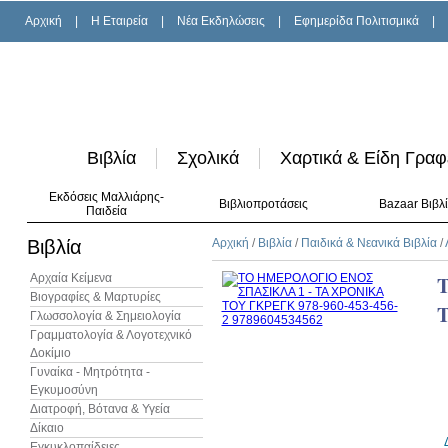
Αρχική
|
H Εταιρεία
|
Νέα Εκδηλώσεις
|
Εφημερίδα Πολιτισμικά
|
Βιβλία
Σχολικά
Χαρτικά & Είδη Γραφ
Εκδόσεις Μαλλιάρης-
Βιβλιοπροτάσεις
Bazaar Βιβλ
Παιδεία
Βιβλία
Αρχική
/
Βιβλία
/
Παιδικά & Νεανικά Βιβλία
/
Αρχαία Κείμενα
Βιογραφίες & Μαρτυρίες
Γλωσσολογία & Σημειολογία
Γραμματολογία & Λογοτεχνικό
Δοκίμιο
Γυναίκα - Μητρότητα -
Εγκυμοσύνη
Διατροφή, Βότανα & Υγεία
Δίκαιο
Εγκυκλοπαίδειες