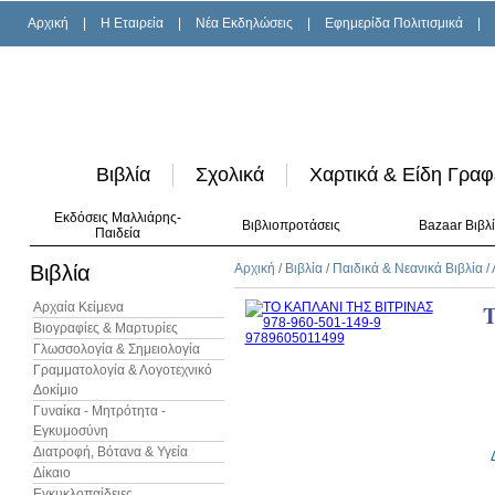
Αρχική
|
H Εταιρεία
|
Νέα Εκδηλώσεις
|
Εφημερίδα Πολιτισμικά
|
Βιβλία
Σχολικά
Χαρτικά & Είδη Γραφ
Εκδόσεις Μαλλιάρης-
Βιβλιοπροτάσεις
Bazaar Βιβλ
Παιδεία
Βιβλία
Αρχική
/
Βιβλία
/
Παιδικά & Νεανικά Βιβλία
/
Αρχαία Κείμενα
Βιογραφίες & Μαρτυρίες
Γλωσσολογία & Σημειολογία
Γραμματολογία & Λογοτεχνικό
Δοκίμιο
Γυναίκα - Μητρότητα -
Εγκυμοσύνη
Διατροφή, Βότανα & Υγεία
Δίκαιο
Εγκυκλοπαίδειες