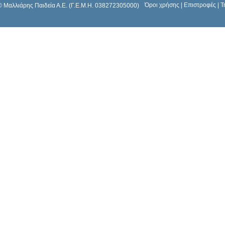
Όροι χρήσης
|
Επιστροφές
|
Τ
© Μαλλιάρης Παιδεία Α.Ε. (Γ.Ε.Μ.Η. 038272305000)