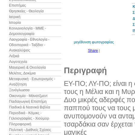
Επιστήμες
Κ
Θρησκείες - Θεολογία
Σ
Ιατρική
Δ
Ιστορία
30%
Σ
έκπτωση
Κοινωνιολογία - ΜΜΕ -
web
I
Δημοσιογραφία
Λαογραφία - Εθνολογία -
μεγέθυνση φωτογραφίας
Οδοιπορικά - Ταξίδια -
Ανακαλύψεις
Share
|
Λεξικά
Λογοτεχνία
Μαγειρική & Οινολογία
Περιγραφή
Μελέτες, Δοκίμια
Μεταφυσική - Εσωτερισμός -
ΕΥ-ΠΟ; ΛΥ-ΠΟ; είναι 
Αναζήτηση
τους η Μέλια και η Μυρ
Ξενόγλωσσα
Οικονομία - Μάνατζμεντ
Δυο μικρές αδερφές που
Παιδαγωγική Επιστήμη
παππού τους να τους μι
Παιδικά & Νεανικά Βιβλία
Περιοδικά - Κόμικς -
ανυπομονούν να ανταμώ
Γελοιογραφίες - Χιούμορ
τσαρδάκια σαν έρχεται 
Πληροφορική
Πολιτική - Διεθνείς Σχέσεις
μαγικές