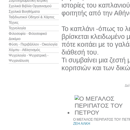
Συμπληρωματική Ιατρική
ιστορίες του καπλανιού
Σχολικά Βιβλία Οργανισμού
φοιτητής από την Αθήν
Σχολικά Βοηθήματα
Ταξιδιωτικοί Οδηγοί & Χάρτες
Τέχνες
Το καπλάνι -όπως το λ
Τεχνολογία
Φιλοσοφία - Φιλοσοφικό
βρίσκεται κλειδωμένο μ
Δοκίμιο
πότε κοιτάει με το γαλά
Φύση - Περιβάλλον - Οικολογία
Χόμπυ - Αθλητισμός
διάθεσή του.
Ψυχολογία - Ψυχιατρική -
Τι συμβαίνει μια ζεστ
Ψυχανάλυση
κοριτσιών και των δικώ
Άλλα βιβλία του συγγραφέα
Δεί
Ο ΜΕΓΑΛΟΣ ΠΕΡΙΠΑΤΟΣ ΤΟΥ ΠΕΤ
ΖΕΗ ΑΛΚΗ