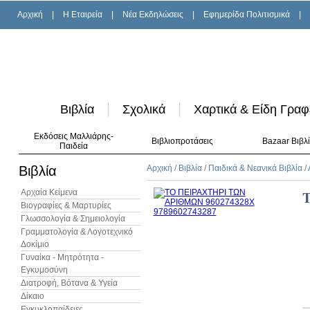
Αρχική
|
H Εταιρεία
|
Νέα Εκδηλώσεις
|
Εφημερίδα Πολιτισμικά
|
Βιβλία
Σχολικά
Χαρτικά & Είδη Γραφ
Εκδόσεις Μαλλιάρης-
Βιβλιοπροτάσεις
Bazaar Βιβλ
Παιδεία
Βιβλία
Αρχική
/
Βιβλία
/
Παιδικά & Νεανικά Βιβλία
/
Αρχαία Κείμενα
Βιογραφίες & Μαρτυρίες
Γλωσσολογία & Σημειολογία
Γραμματολογία & Λογοτεχνικό
Δοκίμιο
Γυναίκα - Μητρότητα -
Εγκυμοσύνη
Διατροφή, Βότανα & Υγεία
Δίκαιο
Εγκυκλοπαίδειες