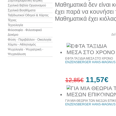
Συμπληρωματική Ιατρική
Μαθηματικά δεν είναι κ
Σχολικά Βιβλία Οργανισμού
έχει παρά να κουνήσει 
Σχολικά Βοηθήματα
Ταξιδιωτικοί Οδηγοί & Χάρτες
Μαθηματικά έχει κιόλας
Τέχνες
Τεχνολογία
Φιλοσοφία - Φιλοσοφικό
Άλλα βιβλία του συγγραφέα
Δεί
Δοκίμιο
Φύση - Περιβάλλον - Οικολογία
Χόμπυ - Αθλητισμός
Ψυχολογία - Ψυχιατρική -
Ψυχανάλυση
ΕΦΤΑ ΤΑΞΙΔΙΑ ΜΕΣΑ ΣΤΟ ΧΡΟΝΟ
ENZENSBERGER HANS-MAGNUS -
11,57€
12,85€
10%
έκπτωση
ΓΙΑ ΜΙΑ ΘΕΩΡΙΑ ΤΩΝ ΜΕΣΩΝ ΕΠΙΚ
ENZENSBERGER HANS-MAGNUS -