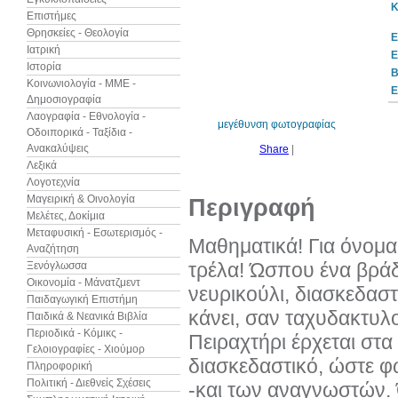
Κ
Επιστήμες
Θρησκείες - Θεολογία
Ε
Ιατρική
Ε
Ιστορία
30%
B
έκπτωση
Κοινωνιολογία - ΜΜΕ -
Ε
Δημοσιογραφία
Λαογραφία - Εθνολογία -
μεγέθυνση φωτογραφίας
Οδοιπορικά - Ταξίδια -
Ανακαλύψεις
Share
|
Λεξικά
Λογοτεχνία
Μαγειρική & Οινολογία
Περιγραφή
Μελέτες, Δοκίμια
Μεταφυσική - Εσωτερισμός -
Μαθηματικά! Για όνομα 
Αναζήτηση
τρέλα! Ώσπου ένα βράδ
Ξενόγλωσσα
Οικονομία - Μάνατζμεντ
νευρικούλι, διασκεδασ
Παιδαγωγική Επιστήμη
κάνει, σαν ταχυδακτυλο
Παιδικά & Νεανικά Βιβλία
Περιοδικά - Κόμικς -
Πειραχτήρι έρχεται στα
Γελοιογραφίες - Χιούμορ
διασκεδαστικό, ώστε φ
Πληροφορική
Πολιτική - Διεθνείς Σχέσεις
-και των αναγνωστών. Ότ