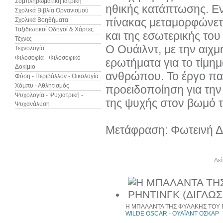
Συμπληρωματική Ιατρική
ηθικής κατάπτωσης. Ενώ
Σχολικά Βιβλία Οργανισμού
πίνακας μεταμορφώνετ
Σχολικά Βοηθήματα
Ταξιδιωτικοί Οδηγοί & Χάρτες
και της εσωτερικής του
Τέχνες
Ο Ουάιλντ, με την αιχ
Τεχνολογία
Φιλοσοφία - Φιλοσοφικό
ερωτήματα για το τίμημ
Δοκίμιο
ανθρώπου. Το έργο παρ
Φύση - Περιβάλλον - Οικολογία
Χόμπυ - Αθλητισμός
προειδοποίηση για την
Ψυχολογία - Ψυχιατρική -
της ψυχής στον βωμό τ
Ψυχανάλυση
Μετάφραση: Φωτεινή 
Άλλα βιβλία του συγγραφέα
Δεί
Η ΜΠΑΛΑΝΤΑ ΤΗΣ ΦΥΛΑΚΗΣ ΤΟΥ 
WILDE OSCAR - ΟΥΑΪΛΝΤ ΟΣΚΑΡ