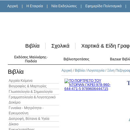
Αρχική
|
H Εταιρεία
|
Νέα Εκδηλώσεις
|
Εφημερίδα Πολιτισμικά
|
Βιβλία
Σχολικά
Χαρτικά & Είδη Γραφ
Εκδόσεις Μαλλιάρης-
Βιβλιοπροτάσεις
Bazaar Βιβλ
Παιδεία
Βιβλία
Αρχική
/
Βιβλία
/
Λογοτεχνία
/
Ξένη Πεζογρα
Αρχαία Κείμενα
Βιογραφίες & Μαρτυρίες
Γλωσσολογία & Σημειολογία
Γραμματολογία & Λογοτεχνικό
Δοκίμιο
Γυναίκα - Μητρότητα -
Εγκυμοσύνη
Διατροφή, Βότανα & Υγεία
Δίκαιο
Εγκυκλοπαίδειες