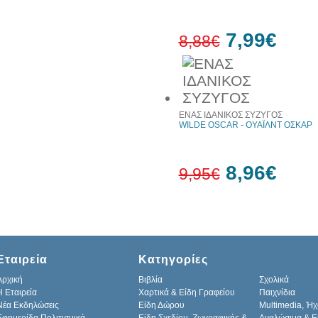
7,99€
8,88€
10%
έκπτωση
ΕΝΑΣ ΙΔΑΝΙΚΟΣ ΣΥΖΥΓΟΣ
WILDE OSCAR - ΟΥΑΪΛΝΤ ΟΣΚΑΡ
8,96€
9,95€
10%
έκπτωση
Εταιρεία
Κατηγορίες
Αρχική
Βιβλία
Σχολικά
H Εταιρεία
Χαρτικά & Είδη Γραφείου
Παιχνίδια
Νέα Εκδηλώσεις
Είδη Δώρου
Multimedia, Ήχ