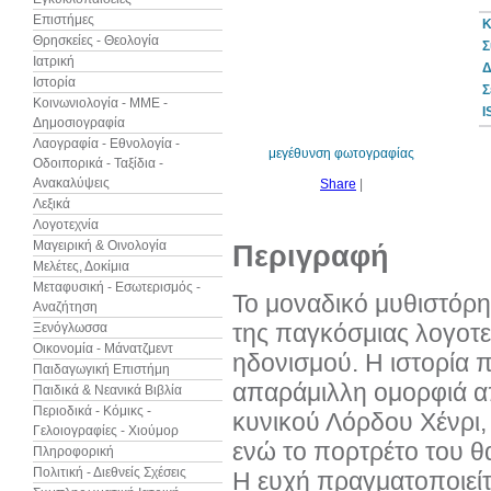
Επιστήμες
Κ
Θρησκείες - Θεολογία
Σ
Ιατρική
Δ
Ιστορία
10%
Σ
έκπτωση
Κοινωνιολογία - ΜΜΕ -
I
Δημοσιογραφία
Λαογραφία - Εθνολογία -
μεγέθυνση φωτογραφίας
Οδοιπορικά - Ταξίδια -
Ανακαλύψεις
Share
|
Λεξικά
Λογοτεχνία
Μαγειρική & Οινολογία
Περιγραφή
Μελέτες, Δοκίμια
Μεταφυσική - Εσωτερισμός -
Το μοναδικό μυθιστόρη
Αναζήτηση
της παγκόσμιας λογοτεχ
Ξενόγλωσσα
Οικονομία - Μάνατζμεντ
ηδονισμού. Η ιστορία 
Παιδαγωγική Επιστήμη
απαράμιλλη ομορφιά απ
Παιδικά & Νεανικά Βιβλία
Περιοδικά - Κόμικς -
κυνικού Λόρδου Χένρι, 
Γελοιογραφίες - Χιούμορ
ενώ το πορτρέτο του θα 
Πληροφορική
Πολιτική - Διεθνείς Σχέσεις
Η ευχή πραγματοποιείτ