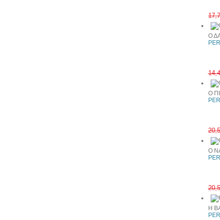
17,
Ο Δ
PER
14,
Ο Π
PER
20,
Ο Ν
PER
20,
Η Β
PER