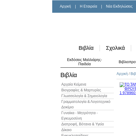
Αρχική
|
H Εταιρεία
|
Νέα Εκδηλώσεις
Βιβλία
Σχολικά
Εκδόσεις Μαλλιάρης-
Βιβλιοπρο
Παιδεία
Βιβλία
Αρχική
/
Βιβ
Αρχαία Κείμενα
Βιογραφίες & Μαρτυρίες
Γλωσσολογία & Σημειολογία
Γραμματολογία & Λογοτεχνικό
Δοκίμιο
Γυναίκα - Μητρότητα -
Εγκυμοσύνη
Διατροφή, Βότανα & Υγεία
Δίκαιο
Εγκυκλοπαίδειες