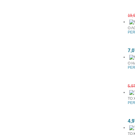
19,
Ο Λ
PER
7,0
Ο Η
PER
5,9
ΤΟ 
PER
4,9
ΤΟ 