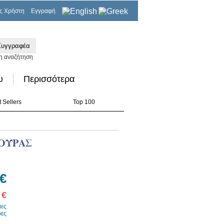
ς Χρήστη
Εγγραφή
0,00€
η αναζήτηση
υ
Περισσότερα
 Sellers
Top 100
ΡΟΥΡΑΣ
 €
 €
μες
ρες