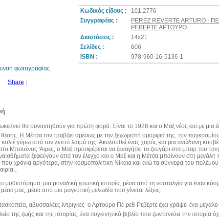
Κωδικός είδους :
101.2776
Συγγραφέας :
PEREZ REVERTE ARTURO - Π
ΡΕΒΕΡΤΕ ΑΡΤΟΥΡΟ
Διαστάσεις :
14x21
30%
έκπτωση
Σελίδες :
606
web
ISBN :
978-960-16-5136-1
θυνση φωτογραφίας
Share
|
φή
ωκεάνιο θα συναντηθούν για πρώτη φορά. Είναι το 1928 και ο Mαξ νέος και με μια ά
θέσης. Η Μέτσα τον τραβάει αμέσως με την ξεχωριστή ομορφιά της, τον παγκοσμίο
κολιέ γύρω από τον λεπτό λαιμό της. Ακολουθεί ένας χορός και μια ανώδυνη κουβ
το Μπουένος 'Αιρες, ο Mαξ προσφέρεται να ξεναγήσει το ζευγάρι στα μπαρ του τανγ
ναισθήματα ξεφεύγουν από τον έλεγχο και ο Μαξ και η Μέτσα μπαίνουν στη μεγάλη π
που χρόνια αργότερα, στην κοσμοπολίτικη Νίκαια και ενώ τα σύννεφα του πολέμου μ
ιρία...
 μυθιστόρημα, μια μοναδική ερωτική ιστορία, μέσα από τη νοσταλγία για έναν κόσ
μέσα μας, μέσα από μια μαγευτική μελωδία που γίνεται λέξεις.
ασκοπεία, αβυσσαλέες ίντριγκες  ο Αρτούρο Πέ-ρεθ-Ρεβέρτε έχει γράψει ένα μεγάλ
λείο της ζωής και της ιστορίας, ένα συγκινητικό βιβλίο που ζωντανεύει την ιστορί