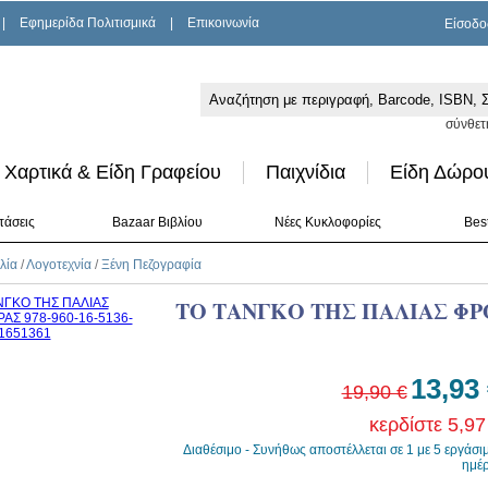
|
Εφημερίδα Πολιτισμικά
|
Επικοινωνία
Είσοδο
σύνθετ
Χαρτικά & Είδη Γραφείου
Παιχνίδια
Είδη Δώρο
τάσεις
Bazaar Βιβλίου
Νέες Κυκλοφορίες
Best
λία
/
Λογοτεχνία
/
Ξένη Πεζογραφία
ΤΟ ΤΑΝΓΚΟ ΤΗΣ ΠΑΛΙΑΣ Φ
13,93
19,90 €
κερδίστε 5,97
Διαθέσιμο - Συνήθως αποστέλλεται σε 1 με 5 εργάσι
ημέ