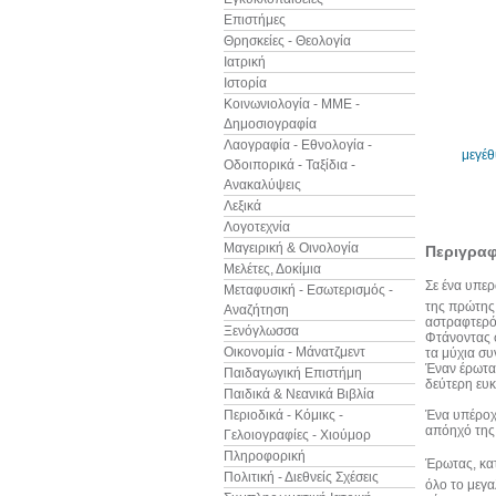
Επιστήμες
Θρησκείες - Θεολογία
Ιατρική
Ιστορία
Κοινωνιολογία - ΜΜΕ -
Δημοσιογραφία
Λαογραφία - Εθνολογία -
μεγέ
Οδοιπορικά - Ταξίδια -
Ανακαλύψεις
Λεξικά
Λογοτεχνία
Μαγειρική & Οινολογία
Περιγρα
Μελέτες, Δοκίμια
Σε ένα υπερ
Μεταφυσική - Εσωτερισμός -
της πρώτης 
Αναζήτηση
αστραφτερό 
Ξενόγλωσσα
Φτάνοντας σ
Οικονομία - Μάνατζμεντ
τα μύχια συ
Έναν έρωτα 
Παιδαγωγική Επιστήμη
δεύτερη ευκα
Παιδικά & Νεανικά Βιβλία
Περιοδικά - Κόμικς -
Ένα υπέροχο
απόηχό της 
Γελοιογραφίες - Χιούμορ
Πληροφορική
Έρωτας, κατ
Πολιτική - Διεθνείς Σχέσεις
όλο το μεγα