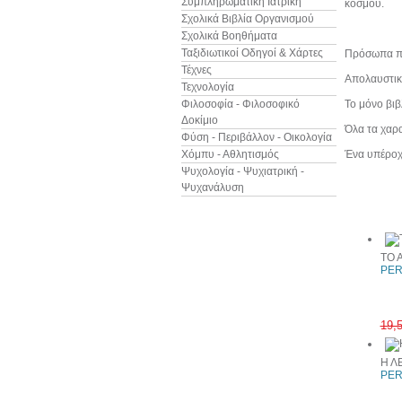
Συμπληρωματική Ιατρική
κόσμου.
Σχολικά Βιβλία Οργανισμού
Σχολικά Βοηθήματα
Ταξιδιωτικοί Οδηγοί & Χάρτες
Πρόσωπα που
Τέχνες
Απολαυστικό
Τεχνολογία
Φιλοσοφία - Φιλοσοφικό
Το μόνο βιβ
Δοκίμιο
Όλα τα χαρα
Φύση - Περιβάλλον - Οικολογία
Χόμπυ - Αθλητισμός
Ένα υπέροχο
Ψυχολογία - Ψυχιατρική -
Ψυχανάλυση
Άλλα βιβ
ΤΟ 
PER
19,
Η Λ
PER