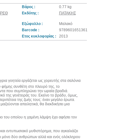
Βάρος :
0.77 kg
ΕΡΕΘ
Εκδότης :
ΠΑΤΑΚΗΣ
Εξώφυλλο :
Μαλακό
Barcode :
9789601651361
Ετος κυκλοφορίας :
2013
γρια γοητεία εργάζεται ως χορευτής στα σαλόνια
υ φήμης συνθέτη στο πλευρό της, το
έντα που συμπληρώνει την ωραία βραδιά.
κό της γενέτειράς του. Εκείνο το βράδυ, όμως,
εριπέτεια της ζωής τους: έναν μεγάλο έρωτα.
αζεύονται απειλητικά, θα διεκδικήσει μια
μο του οποίου η χαμένη λάμψη έχει αφήσει τον
ο και εντυπωσιακό μυθιστόρημα, που αγκαλιάζει
α όχι μόνο δύο ανθρώπων αλλά και ενός ολόκληρου