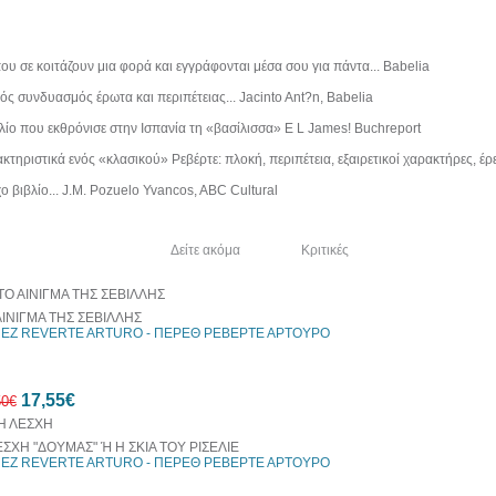
 σε κοιτάζουν μια φορά και εγγράφονται μέσα σου για πάντα... Babelia
ς συνδυασμός έρωτα και περιπέτειας... Jacinto Ant?n, Babelia
λίο που εκθρόνισε στην Ισπανία τη «βασίλισσα» E L James! Buchreport
κτηριστικά ενός «κλασικού» Ρεβέρτε: πλοκή, περιπέτεια, εξαιρετικοί χαρακτήρες, έ
 βιβλίο... J.M. Pozuelo Yvancos, ABC Cultural
λία του συγγραφέα
Δείτε ακόμα
Κριτικές
ΑΙΝΙΓΜΑ ΤΗΣ ΣΕΒΙΛΛΗΣ
EZ REVERTE ARTURO - ΠΕΡΕΘ ΡΕΒΕΡΤΕ ΑΡΤΟΥΡΟ
17,55€
50€
ΕΣΧΗ "ΔΟΥΜΑΣ" Ή Η ΣΚΙΑ ΤΟΥ ΡΙΣΕΛΙΕ
EZ REVERTE ARTURO - ΠΕΡΕΘ ΡΕΒΕΡΤΕ ΑΡΤΟΥΡΟ