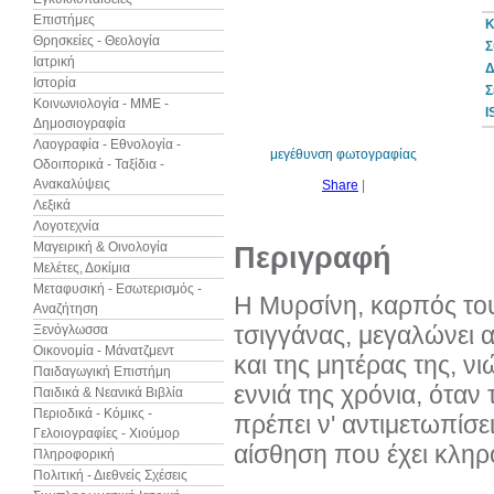
Επιστήμες
Κ
Θρησκείες - Θεολογία
Σ
Ιατρική
Δ
Ιστορία
30%
Σ
έκπτωση
Κοινωνιολογία - ΜΜΕ -
web
I
Δημοσιογραφία
Λαογραφία - Εθνολογία -
μεγέθυνση φωτογραφίας
Οδοιπορικά - Ταξίδια -
Ανακαλύψεις
Share
|
Λεξικά
Λογοτεχνία
Μαγειρική & Οινολογία
Περιγραφή
Μελέτες, Δοκίμια
Μεταφυσική - Εσωτερισμός -
Η Μυρσίνη, καρπός το
Αναζήτηση
τσιγγάνας, μεγαλώνει 
Ξενόγλωσσα
Οικονομία - Μάνατζμεντ
και της μητέρας της, ν
Παιδαγωγική Επιστήμη
εννιά της χρόνια, όταν
Παιδικά & Νεανικά Βιβλία
Περιοδικά - Κόμικς -
πρέπει ν' αντιμετωπίσε
Γελοιογραφίες - Χιούμορ
αίσθηση που έχει κληρ
Πληροφορική
Πολιτική - Διεθνείς Σχέσεις