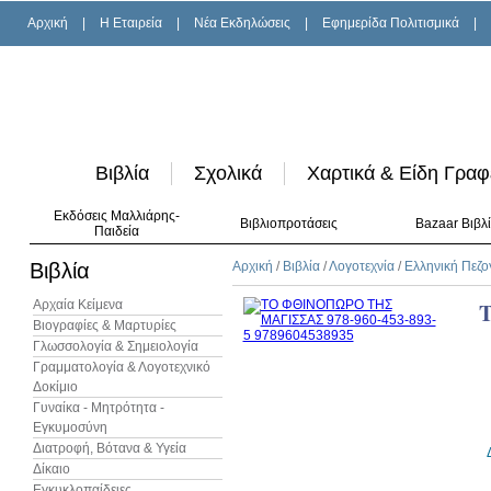
Αρχική
|
H Εταιρεία
|
Νέα Εκδηλώσεις
|
Εφημερίδα Πολιτισμικά
|
Βιβλία
Σχολικά
Χαρτικά & Είδη Γραφ
Εκδόσεις Μαλλιάρης-
Βιβλιοπροτάσεις
Bazaar Βιβλ
Παιδεία
Βιβλία
Αρχική
/
Βιβλία
/
Λογοτεχνία
/
Ελληνική Πεζο
Αρχαία Κείμενα
Βιογραφίες & Μαρτυρίες
Γλωσσολογία & Σημειολογία
Γραμματολογία & Λογοτεχνικό
Δοκίμιο
Γυναίκα - Μητρότητα -
Εγκυμοσύνη
Διατροφή, Βότανα & Υγεία
Δίκαιο
Εγκυκλοπαίδειες