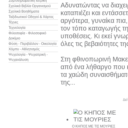
Συμπληρωματική Ιατρική
Αδυνατώντας να διαχειρ
Σχολικά Βιβλία Οργανισμού
καταπιέζει και εντάσσε
Σχολικά Βοηθήματα
Ταξιδιωτικοί Οδηγοί & Χάρτες
αργότερα, γυναίκα πια
Τέχνες
τον τόπο καταγωγής της
Τεχνολογία
Φιλοσοφία - Φιλοσοφικό
υποθέσεις. Κι εκεί γνω
Δοκίμιο
όλες τις βεβαιότητες τη
Φύση - Περιβάλλον - Οικολογία
Χόμπυ - Αθλητισμός
Ψυχολογία - Ψυχιατρική -
Στη φθινοπωρινή Μακεδο
Ψυχανάλυση
από ένα λήθαργο που κ
τα χαώδη συναισθήματά
της...
Άλλα βιβλία του συγγραφέα
Δεί
Ο ΚΗΠΟΣ ΜΕ ΤΙΣ ΜΟΥΡΙΕΣ