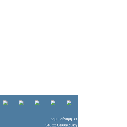
Δημ. Γούναρη 39
546 22 Θεσσαλονίκη