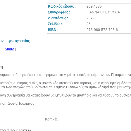
Κωδικός είδους :
269.4385
Συγγραφέας :
ΓΙΑΝΝΑΚΗ ΕΥΤΥΧΙΑ
Διαστάσεις :
23x23
10%
Σελίδες :
36
έκπτωση
ISBN :
978-960-572-795-6
θυνση φωτογραφίας
Share
|
φή
ναρπαστική περιπέτεια μας περιμένει στο γεμάτο μυστήριο σύμπαν των Πιτσιμπουίν
 ιστορία, ο Μικρός Μπλε, ο μοναδικός ντετέκτιβ του νησιού, και η ατρόμητη ομάδα
ων των εποχών: πού βρίσκεται το Χαμένο Πιτσαλλού, το θρυλικό νησί που βυθίστηκε
γη συνεργασία θα καταφέρουν να ξετυλίξουν το μυστήριο και να λύσουν το δυσκολ
ηση: Σοφία Τουλιάτου
λία του συγγραφέα
Κριτικές