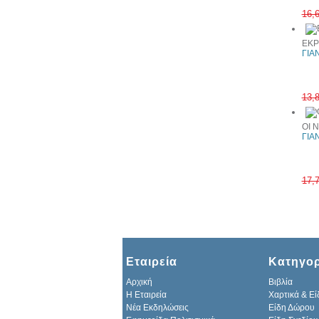
16,
ΕΚΡ
ΓΙΑ
13,
ΟΙ 
ΓΙΑ
17,
Εταιρεία
Κατηγορ
Αρχική
Βιβλία
H Εταιρεία
Χαρτικά & Εί
Νέα Εκδηλώσεις
Είδη Δώρου