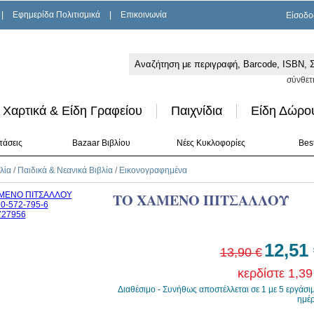
|
Εφημερίδα Πολιτισμικά
|
Επικοινωνία
Είσοδο
σύνθετ
Χαρτικά & Είδη Γραφείου
Παιχνίδια
Είδη Δώρο
τάσεις
Bazaar Βιβλίου
Νέες Κυκλοφορίες
Best
λία
/
Παιδικά & Νεανικά Βιβλία
/
Εικονογραφημένα
ΤΟ ΧΑΜΕΝΟ ΠΙΤΣΑΛΛΟΥ
12,51
13,90 €
κερδίστε 1,39
Διαθέσιμο - Συνήθως αποστέλλεται σε 1 με 5 εργάσι
ημέ