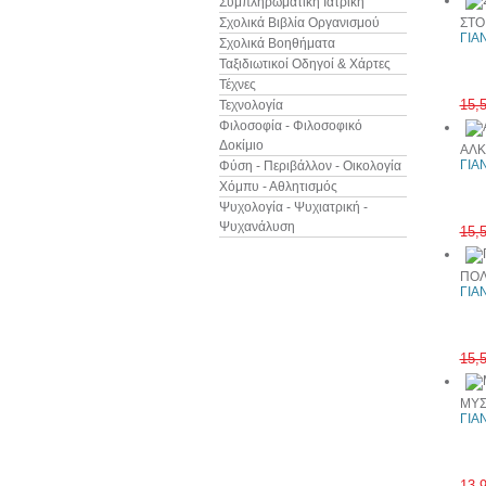
Συμπληρωματική Ιατρική
Σχολικά Βιβλία Οργανισμού
ΣΤΟ
ΓΙΑ
Σχολικά Βοηθήματα
Ταξιδιωτικοί Οδηγοί & Χάρτες
Τέχνες
15,
Τεχνολογία
Φιλοσοφία - Φιλοσοφικό
Δοκίμιο
ΑΛΚ
ΓΙΑ
Φύση - Περιβάλλον - Οικολογία
Χόμπυ - Αθλητισμός
Ψυχολογία - Ψυχιατρική -
Ψυχανάλυση
15,
ΠΟΛ
ΓΙΑ
15,
ΜΥΣ
ΓΙΑ
13,