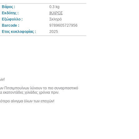
Βάρος :
0.3 kg
Εκδότης :
ΙΚΑΡΟΣ
Εξώφυλλο :
Σκληρό
Barcode :
9789605727956
Ετος κυκλοφορίας :
2025
ων!
 των Πιτσιμπουίνων λύνουν το πιο συναρπαστικό
 εκατοντάδες χιλιάδες χρόνια πριν.
ότερο αίνιγμα όλων των εποχών!