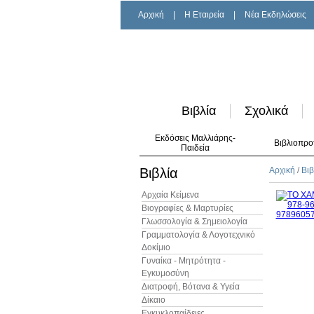
Αρχική
|
H Εταιρεία
|
Νέα Εκδηλώσεις
Βιβλία
Σχολικά
Εκδόσεις Μαλλιάρης-
Βιβλιοπρο
Παιδεία
Βιβλία
Αρχική
/
Βιβ
Αρχαία Κείμενα
Βιογραφίες & Μαρτυρίες
Γλωσσολογία & Σημειολογία
Γραμματολογία & Λογοτεχνικό
Δοκίμιο
Γυναίκα - Μητρότητα -
Εγκυμοσύνη
Διατροφή, Βότανα & Υγεία
Δίκαιο
Εγκυκλοπαίδειες