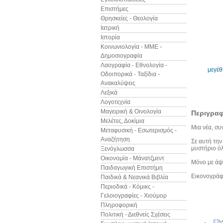
Επιστήμες
Θρησκείες - Θεολογία
Ιατρική
Ιστορία
Κοινωνιολογία - ΜΜΕ -
Δημοσιογραφία
Λαογραφία - Εθνολογία -
μεγέ
Οδοιπορικά - Ταξίδια -
Ανακαλύψεις
Λεξικά
Λογοτεχνία
Μαγειρική & Οινολογία
Περιγρα
Μελέτες, Δοκίμια
Μια νέα, συ
Μεταφυσική - Εσωτερισμός -
Αναζήτηση
Σε αυτή την
μυστήριο όλ
Ξενόγλωσσα
Οικονομία - Μάνατζμεντ
Μόνο με άψο
Παιδαγωγική Επιστήμη
Εικονογράφ
Παιδικά & Νεανικά Βιβλία
Περιοδικά - Κόμικς -
Γελοιογραφίες - Χιούμορ
Άλλα βιβ
Πληροφορική
Πολιτική - Διεθνείς Σχέσεις