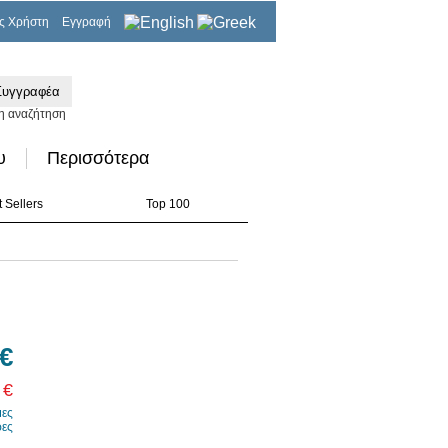
ς Χρήστη
Εγγραφή
0,00€
η αναζήτηση
υ
Περισσότερα
 Sellers
Top 100
 €
 €
μες
ρες