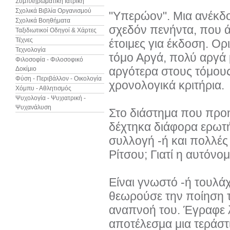
Συμπληρωματική Ιατρική
Σχολικά Βιβλία Οργανισμού
"Υπερώον". Μια ανέκδοτ
Σχολικά Βοηθήματα
σχεδόν πενήντα, που ά
Ταξιδιωτικοί Οδηγοί & Χάρτες
Τέχνες
έτοιμες για έκδοση. Ο
Τεχνολογία
τόμο Αργά, πολύ αργά 
Φιλοσοφία - Φιλοσοφικό
αργότερα στους τόμου
Δοκίμιο
Φύση - Περιβάλλον - Οικολογία
χρονολογικά κριτήρια.
Χόμπυ - Αθλητισμός
Ψυχολογία - Ψυχιατρική -
Ψυχανάλυση
Στο διάστημα που προη
δέχτηκα διάφορα ερωτήμ
συλλογή -ή και πολλές 
Ρίτσου; Γιατί η αυτόν
Είναι γνωστό -ή τουλάχ
θεωρούσε την ποίηση τ
αναπνοή του. Έγραφε λ
αποτέλεσμα μια τεράστι