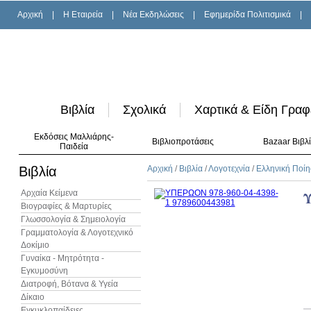
Αρχική
|
H Εταιρεία
|
Νέα Εκδηλώσεις
|
Εφημερίδα Πολιτισμικά
|
Βιβλία
Σχολικά
Χαρτικά & Είδη Γραφ
Εκδόσεις Μαλλιάρης-
Βιβλιοπροτάσεις
Bazaar Βιβλ
Παιδεία
Βιβλία
Αρχική
/
Βιβλία
/
Λογοτεχνία
/
Ελληνική Ποί
Αρχαία Κείμενα
Βιογραφίες & Μαρτυρίες
Γλωσσολογία & Σημειολογία
Γραμματολογία & Λογοτεχνικό
Δοκίμιο
Γυναίκα - Μητρότητα -
Εγκυμοσύνη
Διατροφή, Βότανα & Υγεία
Δίκαιο
Εγκυκλοπαίδειες