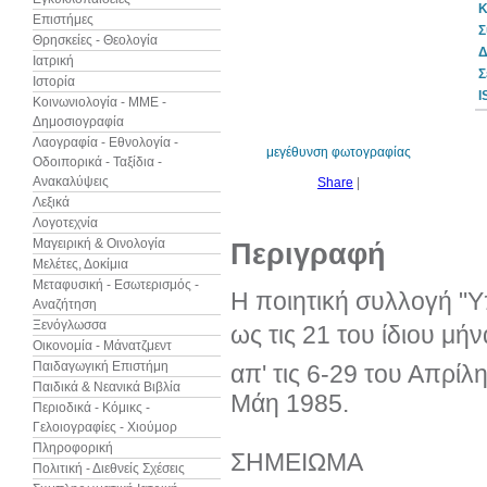
Κ
Επιστήμες
Σ
Θρησκείες - Θεολογία
Δ
Ιατρική
Σ
Ιστορία
30%
I
έκπτωση
Κοινωνιολογία - ΜΜΕ -
web
Δημοσιογραφία
Λαογραφία - Εθνολογία -
μεγέθυνση φωτογραφίας
Οδοιπορικά - Ταξίδια -
Ανακαλύψεις
Share
|
Λεξικά
Λογοτεχνία
Μαγειρική & Οινολογία
Περιγραφή
Μελέτες, Δοκίμια
Μεταφυσική - Εσωτερισμός -
Η ποιητική συλλογή "Υ
Αναζήτηση
Ξενόγλωσσα
ως τις 21 του ίδιου μή
Οικονομία - Μάνατζμεντ
Παιδαγωγική Επιστήμη
απ' τις 6-29 του Απρίλ
Παιδικά & Νεανικά Βιβλία
Μάη 1985.
Περιοδικά - Κόμικς -
Γελοιογραφίες - Χιούμορ
Πληροφορική
ΣΗΜΕΙΩΜΑ
Πολιτική - Διεθνείς Σχέσεις