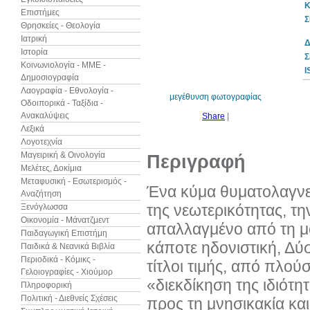
Κ
Επιστήμες
Σ
Θρησκείες - Θεολογία
Ιατρική
Δ
Ιστορία
10%
Σ
έκπτωση
Κοινωνιολογία - ΜΜΕ -
I
Δημοσιογραφία
Λαογραφία - Εθνολογία -
μεγέθυνση φωτογραφίας
Οδοιπορικά - Ταξίδια -
Ανακαλύψεις
Share
|
Λεξικά
Λογοτεχνία
Μαγειρική & Οινολογία
Περιγραφή
Μελέτες, Δοκίμια
Μεταφυσική - Εσωτερισμός -
Ένα κύμα θυματολαγνεί
Αναζήτηση
της νεωτερικότητας, τ
Ξενόγλωσσα
Οικονομία - Μάνατζμεντ
απαλλαγμένο από τη μο
Παιδαγωγική Επιστήμη
κάποτε ηδονιστική, Δύσ
Παιδικά & Νεανικά Βιβλία
Περιοδικά - Κόμικς -
τίτλοι τιμής, από πλού
Γελοιογραφίες - Χιούμορ
«διεκδίκηση της ιδιότ
Πληροφορική
Πολιτική - Διεθνείς Σχέσεις
προς τη μνησικακία και