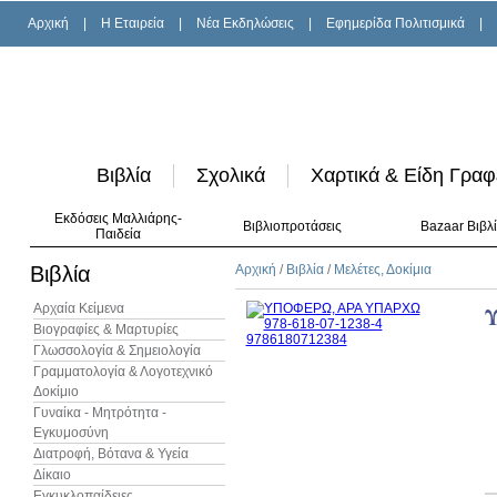
Αρχική
|
H Εταιρεία
|
Νέα Εκδηλώσεις
|
Εφημερίδα Πολιτισμικά
|
Βιβλία
Σχολικά
Χαρτικά & Είδη Γραφ
Εκδόσεις Μαλλιάρης-
Βιβλιοπροτάσεις
Bazaar Βιβλ
Παιδεία
Βιβλία
Αρχική
/
Βιβλία
/
Μελέτες, Δοκίμια
Αρχαία Κείμενα
Βιογραφίες & Μαρτυρίες
Γλωσσολογία & Σημειολογία
Γραμματολογία & Λογοτεχνικό
Δοκίμιο
Γυναίκα - Μητρότητα -
Εγκυμοσύνη
Διατροφή, Βότανα & Υγεία
Δίκαιο
Εγκυκλοπαίδειες