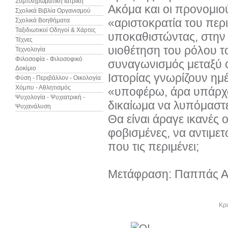
Συμπληρωματική Ιατρική
Ακόμα και οι προνομιού
Σχολικά Βιβλία Οργανισμού
«αριστοκρατία του περ
Σχολικά Βοηθήματα
Ταξιδιωτικοί Οδηγοί & Χάρτες
υποκαθιστώντας, στην 
Τέχνες
υιοθέτηση του ρόλου τ
Τεχνολογία
Φιλοσοφία - Φιλοσοφικό
συναγωνισμός μεταξύ 
Δοκίμιο
Ιστορίας γνωρίζουν ημέ
Φύση - Περιβάλλον - Οικολογία
Χόμπυ - Αθλητισμός
«υποφέρω, άρα υπάρχω»
Ψυχολογία - Ψυχιατρική -
δικαίωμα να λυπόμαστε 
Ψυχανάλυση
Θα είναι άραγε ικανές ο
φοβισμένες, να αντιμε
που τις περιμένει;
Μετάφραση: Παππάς Α
Άλλα βιβλία του συγγραφέα
Κρι