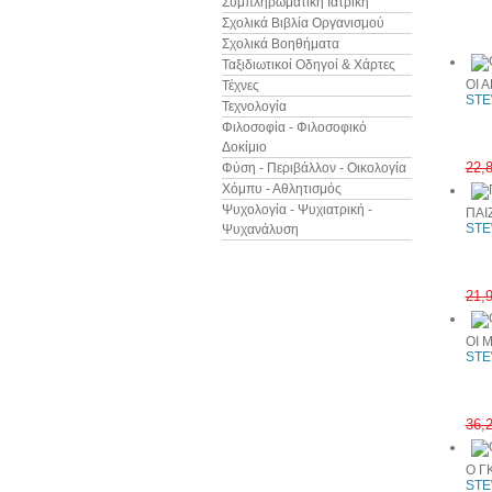
Συμπληρωματική Ιατρική
Άλλα βιβ
Σχολικά Βιβλία Οργανισμού
Σχολικά Βοηθήματα
Ταξιδιωτικοί Οδηγοί & Χάρτες
ΟΙ 
Τέχνες
STE
Τεχνολογία
Φιλοσοφία - Φιλοσοφικό
Δοκίμιο
22,
Φύση - Περιβάλλον - Οικολογία
Χόμπυ - Αθλητισμός
Ψυχολογία - Ψυχιατρική -
ΠΑΙ
STE
Ψυχανάλυση
21,
ΟΙ 
STE
36,
Ο Γ
STE