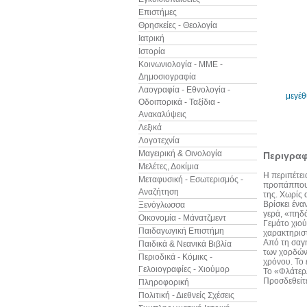
Επιστήμες
Θρησκείες - Θεολογία
Ιατρική
Ιστορία
Κοινωνιολογία - ΜΜΕ -
Δημοσιογραφία
Λαογραφία - Εθνολογία -
μεγέ
Οδοιπορικά - Ταξίδια -
Ανακαλύψεις
Λεξικά
Λογοτεχνία
Μαγειρική & Οινολογία
Περιγρα
Μελέτες, Δοκίμια
Η περιπέτει
Μεταφυσική - Εσωτερισμός -
προπάππου τ
Αναζήτηση
της. Χωρίς 
Βρίσκει ένα
Ξενόγλωσσα
γερά, «πηδά
Οικονομία - Μάνατζμεντ
Γεμάτο χιού
Παιδαγωγική Επιστήμη
χαρακτηριστ
Από τη σαγη
Παιδικά & Νεανικά Βιβλία
των χορδών 
Περιοδικά - Κόμικς -
χρόνου. Το 
Γελοιογραφίες - Χιούμορ
Το «Φλάτερλ
Προσδεθείτε
Πληροφορική
Πολιτική - Διεθνείς Σχέσεις