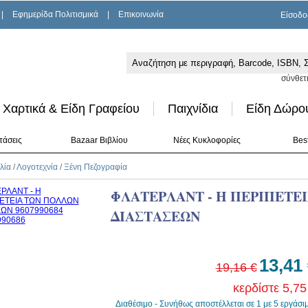
|
Εφημερίδα Πολιτισμικά
|
Επικοινωνία
Είσοδο
σύνθετ
Χαρτικά & Είδη Γραφείου
Παιχνίδια
Είδη Δώρο
τάσεις
Bazaar Βιβλίου
Νέες Κυκλοφορίες
Best
λία
/
Λογοτεχνία
/
Ξένη Πεζογραφία
ΦΛΑΤΕΡΛΑΝΤ - Η ΠΕΡΙΠΕΤΕ
ΔΙΑΣΤΑΣΕΩΝ
13,41
19,16 €
κερδίστε 5,75
Διαθέσιμο - Συνήθως αποστέλλεται σε 1 με 5 εργάσι