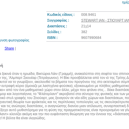
ημέ
Κωδικός είδους :
008.9461
Συγγραφέας :
STEWART IAN - ΣΤΙΟΥΑΡΤ ΙΑ
30%
έκπτωση
Διαστάσεις :
21χ14
web
Σελίδες :
382
ISBN :
9607990684
θυνση φωτογραφίας
Share
|
φή
α ξεκινά όταν η ηρωίδα, Βικτώρια Λάιν (Γραμμή), ανακαλύπτει στη σοφίτα του σπιτ
ης, 'Αλμπερτ Σκουέαρ (Τετράγωνου). Η Βίκι προσβάλλεται από τον ιό της Τρίτης
αυτοί να το γνωρίζουν, ακολουθεί τα βήματα του προγόνου της στο εκτεταμένο σύμπα
ν ευτραφή κύριο (έμοιαζε με λαστιχένια φούσκα), εξοικειωμένο με πλήθος μαθηματι
ει» από τον ένα μαθηματικό χώρο στον άλλο, μέχρι που φτάνει στις... δέκα διαστάσε
μορ και λογοπαίγνια, το "Φλάτερλαντ" ακροβατεί στα σύνορα της φυσικής και των 
ικό στυλ γραφής του Στιούαρτ, μας ξεναγούν σε νέα είδη χώρων και διαστάσεων, 
νευτική θεωρία των φράκταλς και τις περίπλοκες τοπολογίες ως τις σκουληκότρυπε
και τις ανώτερες διαστάσεις, ο αναγνώστης διανύει μιαν ατέλειωτη, συναρπαστική 
έξοχο αυτό μυθιστόρημα για τη φύση της πραγματικότητας είναι προορισμένο να γίν
αντ» κλονίζει ακόμη και την πιο ευφάνταστη θεώρηση για την έννοια της «διάσταση
! Η βόλτα θα είναι ιλιγγιώδης.