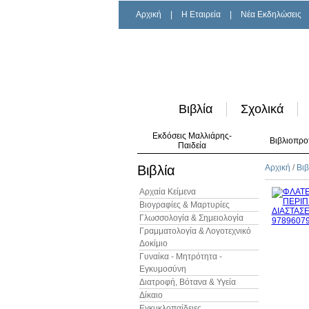
Αρχική
|
H Εταιρεία
|
Νέα Εκδηλώσεις
Βιβλία
Σχολικά
Εκδόσεις Μαλλιάρης-
Βιβλιοπρο
Παιδεία
Βιβλία
Αρχική
/
Βιβ
Αρχαία Κείμενα
Βιογραφίες & Μαρτυρίες
Γλωσσολογία & Σημειολογία
Γραμματολογία & Λογοτεχνικό
Δοκίμιο
Γυναίκα - Μητρότητα -
Εγκυμοσύνη
Διατροφή, Βότανα & Υγεία
Δίκαιο
Εγκυκλοπαίδειες