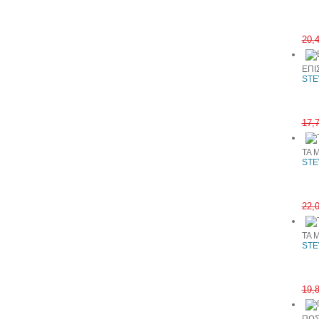
20,
ΕΠΙ
STE
17,
ΤΑ 
STE
22,
ΤΑ 
STE
19,