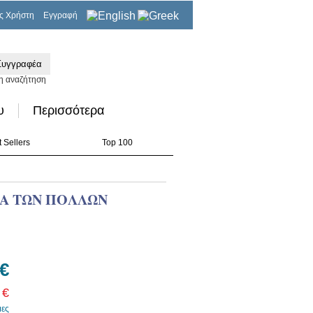
ς Χρήστη
Εγγραφή
0,00€
η αναζήτηση
υ
Περισσότερα
 Sellers
Top 100
ΙΑ ΤΩΝ ΠΟΛΛΩΝ
 €
 €
μες