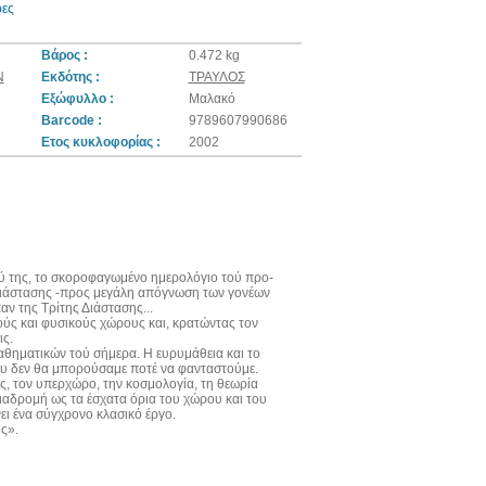
ρες
Βάρος :
0.472 kg
Ν
Εκδότης :
ΤΡΑΥΛΟΣ
Εξώφυλλο :
Μαλακό
Barcode :
9789607990686
Ετος κυκλοφορίας :
2002
ιού της, το σκοροφαγωμένο ημερολόγιο τού προ-
 Διάστασης -προς μεγάλη απόγνωση των γονέων
ν της Τρίτης Διάστασης...
κούς και φυσικούς χώρους και, κρατώντας τον
ις.
μαθηματικών τού σήμερα. Η ευρυμάθεια και το
που δεν θα μπορούσαμε ποτέ να φανταστούμε.
ς, τον υπερχώρο, την κοσμολογία, τη θεωρία
διαδρομή ως τα έσχατα όρια του χώρου και του
ει ένα σύγχρονο κλασικό έργο.
ς».