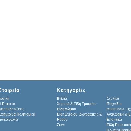
Εταιρεία
Κατηγορίες
Αρχική
Βιβλία
Σχολικά
H Εταιρεία
Χαρτικά & Είδη Γραφείου
Παιχνίδια
Νέα Εκδηλώσεις
Είδη Δώρου
Multimedia, Ήχ
Εφημερίδα Πολιτισμικά
Είδη Σχεδίου, Ζωγραφικής &
Αναλώσιμα & Ε
Επικοινωνία
Hobby
Εποχιακά
Σταντ
Είδη Προστασί
Πρώτων Βοηθε