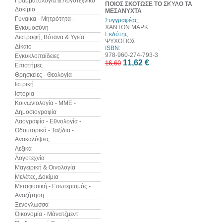
Γραμματολογία & Λογοτεχνικό
ΠΟΙΟΣ ΣΚΟΤΩΣΕ ΤΟ ΣΚΥΛΟ ΤΑ
web
Δοκίμιο
ΜΕΣΑΝΥΧΤΑ
Γυναίκα - Μητρότητα -
Συγγραφέας:
ΧΑΝΤΟΝ ΜΑΡΚ
Εγκυμοσύνη
Εκδότης:
Διατροφή, Βότανα & Υγεία
ΨΥΧΟΓΙΟΣ
Δίκαιο
ISBN:
978-960-274-793-3
Εγκυκλοπαίδειες
11,62 €
16,60
Επιστήμες
Θρησκείες - Θεολογία
Ιατρική
Ιστορία
Κοινωνιολογία - ΜΜΕ -
Δημοσιογραφία
Λαογραφία - Εθνολογία -
Οδοιπορικά - Ταξίδια -
Ανακαλύψεις
Λεξικά
Λογοτεχνία
Μαγειρική & Οινολογία
Μελέτες, Δοκίμια
Μεταφυσική - Εσωτερισμός -
Αναζήτηση
Ξενόγλωσσα
Οικονομία - Μάνατζμεντ