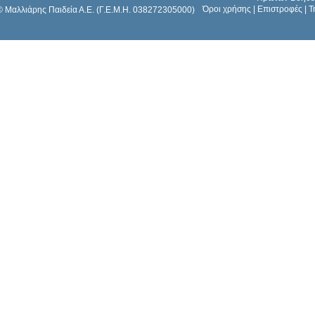
Όροι χρήσης
|
Επιστροφές
|
Τ
© Μαλλιάρης Παιδεία Α.Ε. (Γ.Ε.Μ.Η. 038272305000)