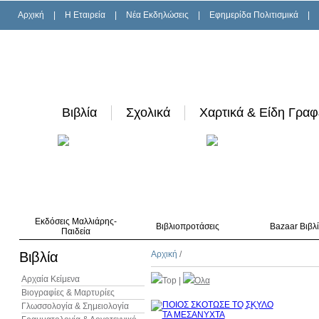
Αρχική
|
H Εταιρεία
|
Νέα Εκδηλώσεις
|
Εφημερίδα Πολιτισμικά
|
Βιβλία
Σχολικά
Χαρτικά & Είδη Γραφ
Εκδόσεις Μαλλιάρης-
Βιβλιοπροτάσεις
Bazaar Βιβλ
Παιδεία
Βιβλία
Αρχική
/
Αρχαία Κείμενα
Top
|
Όλα
Βιογραφίες & Μαρτυρίες
Γλωσσολογία & Σημειολογία
30%
έκπτωση