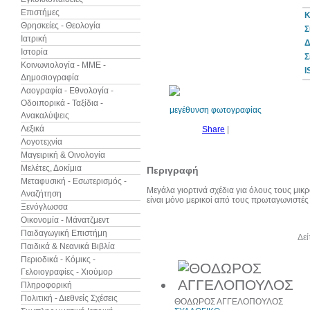
Επιστήμες
Κ
Θρησκείες - Θεολογία
Σ
Ιατρική
Δ
Ιστορία
10%
Σ
έκπτωση
Κοινωνιολογία - ΜΜΕ -
I
Δημοσιογραφία
Λαογραφία - Εθνολογία -
Οδοιπορικά - Ταξίδια -
μεγέθυνση φωτογραφίας
Ανακαλύψεις
Λεξικά
Share
|
Λογοτεχνία
Μαγειρική & Οινολογία
Μελέτες, Δοκίμια
Περιγραφή
Μεταφυσική - Εσωτερισμός -
Μεγάλα γιορτινά σχέδια για όλους τους μικρ
Αναζήτηση
είναι μόνο μερικοί από τους πρωταγωνιστέ
Ξενόγλωσσα
Οικονομία - Μάνατζμεντ
Παιδαγωγική Επιστήμη
Άλλα βιβλία του συγγραφέα
Δεί
Παιδικά & Νεανικά Βιβλία
Περιοδικά - Κόμικς -
Γελοιογραφίες - Χιούμορ
Πληροφορική
Πολιτική - Διεθνείς Σχέσεις
ΘΟΔΩΡΟΣ ΑΓΓΕΛΟΠΟΥΛΟΣ