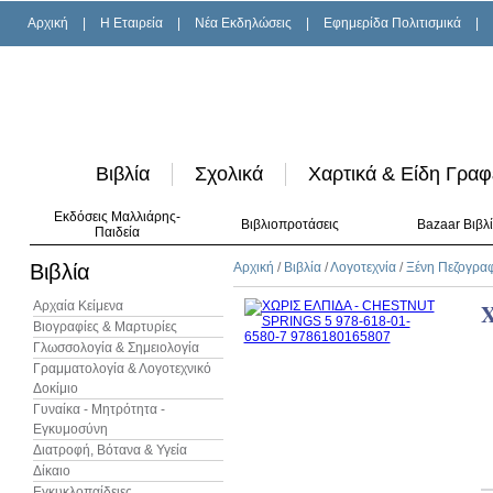
Αρχική
|
H Εταιρεία
|
Νέα Εκδηλώσεις
|
Εφημερίδα Πολιτισμικά
|
Βιβλία
Σχολικά
Χαρτικά & Είδη Γραφ
Εκδόσεις Μαλλιάρης-
Βιβλιοπροτάσεις
Bazaar Βιβλ
Παιδεία
Βιβλία
Αρχική
/
Βιβλία
/
Λογοτεχνία
/
Ξένη Πεζογρα
Αρχαία Κείμενα
Χ
Βιογραφίες & Μαρτυρίες
Γλωσσολογία & Σημειολογία
Γραμματολογία & Λογοτεχνικό
Δοκίμιο
Γυναίκα - Μητρότητα -
Εγκυμοσύνη
Διατροφή, Βότανα & Υγεία
Δίκαιο
Εγκυκλοπαίδειες