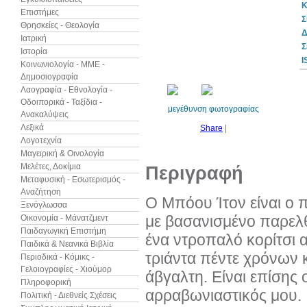
Κ
Επιστήμες
Σ
Θρησκείες - Θεολογία
Δ
Ιατρική
Σ
Ιστορία
10%
I
έκπτωση
Κοινωνιολογία - ΜΜΕ -
Δημοσιογραφία
Λαογραφία - Εθνολογία -
Οδοιπορικά - Ταξίδια -
μεγέθυνση φωτογραφίας
Ανακαλύψεις
Λεξικά
Share
|
Λογοτεχνία
Μαγειρική & Οινολογία
Μελέτες, Δοκίμια
Περιγραφή
Μεταφυσική - Εσωτερισμός -
Αναζήτηση
Ο Μπόου Ίτον είναι ο π
Ξενόγλωσσα
με βασανισμένο παρελ
Οικονομία - Μάνατζμεντ
Παιδαγωγική Επιστήμη
ένα ντροπαλό κορίτσι α
Παιδικά & Νεανικά Βιβλία
τριάντα πέντε χρόνων κ
Περιοδικά - Κόμικς -
Γελοιογραφίες - Χιούμορ
άβγαλτη. Είναι επίσης
Πληροφορική
αρραβωνιαστικός μου.
Πολιτική - Διεθνείς Σχέσεις