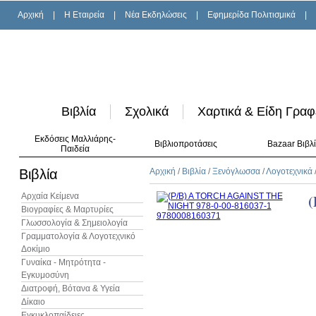
Αρχική
|
H Εταιρεία
|
Νέα Εκδηλώσεις
|
Εφημερίδα Πολιτισμικά
|
Βιβλία
Σχολικά
Χαρτικά & Είδη Γραφ
Εκδόσεις Μαλλιάρης-
Βιβλιοπροτάσεις
Bazaar Βιβλ
Παιδεία
Βιβλία
Αρχική
/
Βιβλία
/
Ξενόγλωσσα
/
Λογοτεχνικά
Αρχαία Κείμενα
(
Βιογραφίες & Μαρτυρίες
Γλωσσολογία & Σημειολογία
Γραμματολογία & Λογοτεχνικό
Δοκίμιο
Γυναίκα - Μητρότητα -
Εγκυμοσύνη
Διατροφή, Βότανα & Υγεία
Δίκαιο
Εγκυκλοπαίδειες