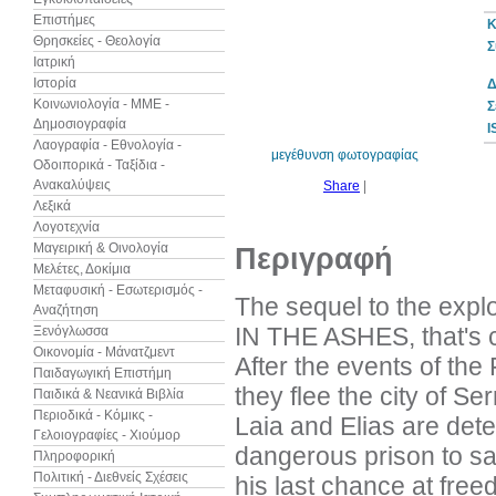
Επιστήμες
Κ
Θρησκείες - Θεολογία
Σ
Ιατρική
Ιστορία
Δ
10%
έκπτωση
Κοινωνιολογία - ΜΜΕ -
Σ
Δημοσιογραφία
I
Λαογραφία - Εθνολογία -
μεγέθυνση φωτογραφίας
Οδοιπορικά - Ταξίδια -
Ανακαλύψεις
Share
|
Λεξικά
Λογοτεχνία
Μαγειρική & Οινολογία
Περιγραφή
Μελέτες, Δοκίμια
Μεταφυσική - Εσωτερισμός -
The sequel to the exp
Αναζήτηση
IN THE ASHES, that's c
Ξενόγλωσσα
Οικονομία - Μάνατζμεντ
After the events of the 
Παιδαγωγική Επιστήμη
they flee the city of Ser
Παιδικά & Νεανικά Βιβλία
Περιοδικά - Κόμικς -
Laia and Elias are det
Γελοιογραφίες - Χιούμορ
dangerous prison to sav
Πληροφορική
Πολιτική - Διεθνείς Σχέσεις
his last chance at free