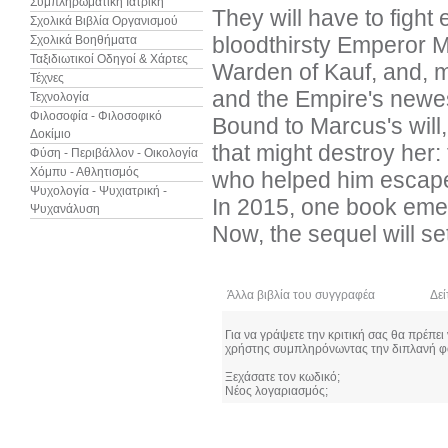
Συμπληρωματική Ιατρική
They will have to fight
Σχολικά Βιβλία Οργανισμού
bloodthirsty Emperor M
Σχολικά Βοηθήματα
Ταξιδιωτικοί Οδηγοί & Χάρτες
Warden of Kauf, and, mo
Τέχνες
and the Empire's newes
Τεχνολογία
Φιλοσοφία - Φιλοσοφικό
Bound to Marcus's will
Δοκίμιο
that might destroy her: 
Φύση - Περιβάλλον - Οικολογία
Χόμπυ - Αθλητισμός
who helped him escape.
Ψυχολογία - Ψυχιατρική -
In 2015, one book emer
Ψυχανάλυση
Now, the sequel will set
Άλλα βιβλία του συγγραφέα
Δεί
Για να γράψετε την κριτική σας θα πρέπει
χρήστης συμπληρόνωντας την διπλανή φ
Ξεχάσατε τον κωδικό;
Νέος λογαριασμός;