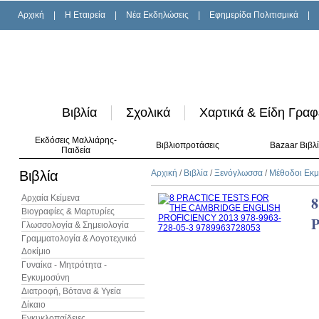
Αρχική
|
H Εταιρεία
|
Νέα Εκδηλώσεις
|
Εφημερίδα Πολιτισμικά
|
Βιβλία
Σχολικά
Χαρτικά & Είδη Γραφ
Εκδόσεις Μαλλιάρης-
Βιβλιοπροτάσεις
Bazaar Βιβλ
Παιδεία
Βιβλία
Αρχική
/
Βιβλία
/
Ξενόγλωσσα
/
Μέθοδοι Εκ
Αρχαία Κείμενα
Βιογραφίες & Μαρτυρίες
P
Γλωσσολογία & Σημειολογία
Γραμματολογία & Λογοτεχνικό
Δοκίμιο
Γυναίκα - Μητρότητα -
Εγκυμοσύνη
Διατροφή, Βότανα & Υγεία
Δίκαιο
Εγκυκλοπαίδειες