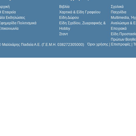
Αρχική
Βιβλία
Σχολικά
H Εταιρεία
Χαρτικά & Είδη Γραφείου
Παιχνίδια
Νέα Εκδηλώσεις
Είδη Δώρου
Multimedia, Ήχ
Εφημερίδα Πολιτισμικά
Είδη Σχεδίου, Ζωγραφικής &
Αναλώσιμα & Ε
Επικοινωνία
Hobby
Εποχιακά
Σταντ
Είδη Προστασί
Πρώτων Βοηθε
Όροι χρήσης
|
Επιστροφές
|
Τ
© Μαλλιάρης Παιδεία Α.Ε. (Γ.Ε.Μ.Η. 038272305000)