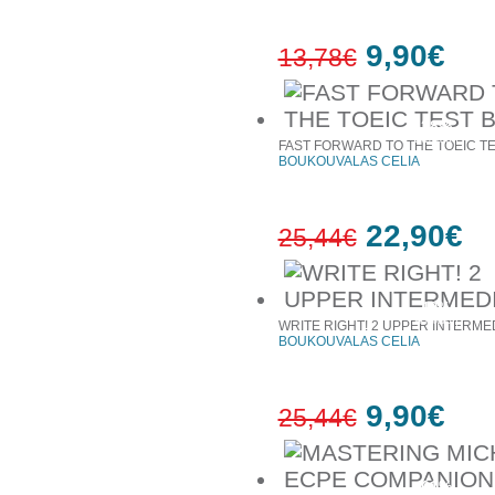
9,90€
13,78€
28%
έκπτωση
FAST FORWARD TO THE TOEIC TE
BOUKOUVALAS CELIA
22,90€
25,44€
10%
έκπτωση
WRITE RIGHT! 2 UPPER INTERME
BOUKOUVALAS CELIA
9,90€
25,44€
61%