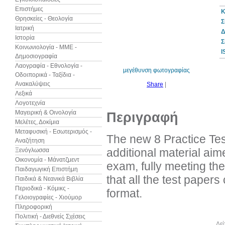
Επιστήμες
Κ
Θρησκείες - Θεολογία
Σ
Ιατρική
Δ
Ιστορία
Σ
Κοινωνιολογία - ΜΜΕ -
I
Δημοσιογραφία
Λαογραφία - Εθνολογία -
μεγέθυνση φωτογραφίας
Οδοιπορικά - Ταξίδια -
Ανακαλύψεις
Share
|
Λεξικά
Λογοτεχνία
Μαγειρική & Οινολογία
Περιγραφή
Μελέτες, Δοκίμια
Μεταφυσική - Εσωτερισμός -
The new 8 Practice Te
Αναζήτηση
additional material aim
Ξενόγλωσσα
Οικονομία - Μάνατζμεντ
exam, fully meeting th
Παιδαγωγική Επιστήμη
that all the test paper
Παιδικά & Νεανικά Βιβλία
Περιοδικά - Κόμικς -
format.
Γελοιογραφίες - Χιούμορ
Πληροφορική
Πολιτική - Διεθνείς Σχέσεις
Άλλα βιβλία του συγγραφέα
Δεί