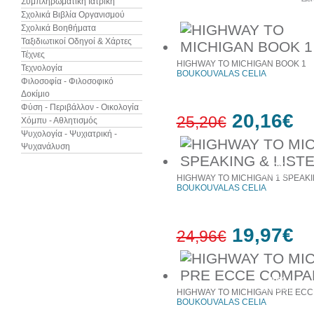
Συμπληρωματική Ιατρική
Σχολικά Βιβλία Οργανισμού
Σχολικά Βοηθήματα
Ταξιδιωτικοί Οδηγοί & Χάρτες
Τέχνες
HIGHWAY TO MICHIGAN BOOK 1
Τεχνολογία
BOUKOUVALAS CELIA
Φιλοσοφία - Φιλοσοφικό
Δοκίμιο
Φύση - Περιβάλλον - Οικολογία
20,16€
25,20€
Χόμπυ - Αθλητισμός
Ψυχολογία - Ψυχιατρική -
Ψυχανάλυση
20%
έκπτωση
HIGHWAY TO MICHIGAN 1 SPEAKI
BOUKOUVALAS CELIA
19,97€
24,96€
20%
έκπτωση
HIGHWAY TO MICHIGAN PRE ECC
BOUKOUVALAS CELIA