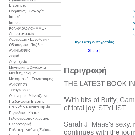
Επιστήμες
Θρησκείες - Θεολογία
Κ
Ιατρική
Σ
Ιστορία
Δ
10%
έκπτωση
Κοινωνιολογία - ΜΜΕ -
Σ
Δημοσιογραφία
I
Λαογραφία - Εθνολογία -
μεγέθυνση φωτογραφίας
Οδοιπορικά - Ταξίδια -
Ανακαλύψεις
Share
|
Λεξικά
Λογοτεχνία
Μαγειρική & Οινολογία
Περιγραφή
Μελέτες, Δοκίμια
Μεταφυσική - Εσωτερισμός -
THE LATEST BOOK IN
Αναζήτηση
Ξενόγλωσσα
Οικονομία - Μάνατζμεντ
'With bits of Buffy, Ga
Παιδαγωγική Επιστήμη
of total joy' STYLIST
Παιδικά & Νεανικά Βιβλία
Περιοδικά - Κόμικς -
Γελοιογραφίες - Χιούμορ
Sarah J. Maas's sexy, 
Πληροφορική
Πολιτική - Διεθνείς Σχέσεις
continues with the journ