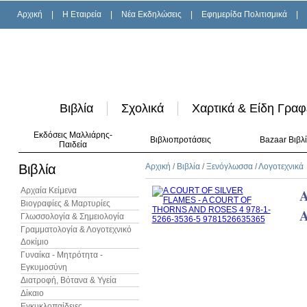
Αρχική
|
H Εταιρεία
|
Νέα Εκδηλώσεις
|
Εφημερίδα Πολιτισμικά
|
Βιβλία
Σχολικά
Χαρτικά & Είδη Γραφ
Εκδόσεις Μαλλιάρης-
Βιβλιοπροτάσεις
Bazaar Βιβλ
Παιδεία
Βιβλία
Αρχική
/
Βιβλία
/
Ξενόγλωσσα
/
Λογοτεχνικά
Αρχαία Κείμενα
Βιογραφίες & Μαρτυρίες
A
Γλωσσολογία & Σημειολογία
Γραμματολογία & Λογοτεχνικό
Δοκίμιο
Γυναίκα - Μητρότητα -
Εγκυμοσύνη
Διατροφή, Βότανα & Υγεία
Δίκαιο
Εγκυκλοπαίδειες