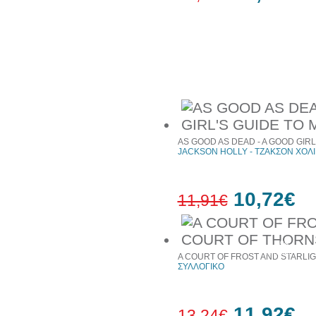
10%
έκπτωση
Συχνά αγοράζονται μαζί
AS GOOD AS DEAD - A GOOD GIR
JACKSON HOLLY - ΤΖΑΚΣΟΝ ΧΟΛΙ
10,72€
11,91€
10%
έκπτωση
A COURT OF FROST AND STARLIG
ΣΥΛΛΟΓΙΚΟ
11,92€
13,24€