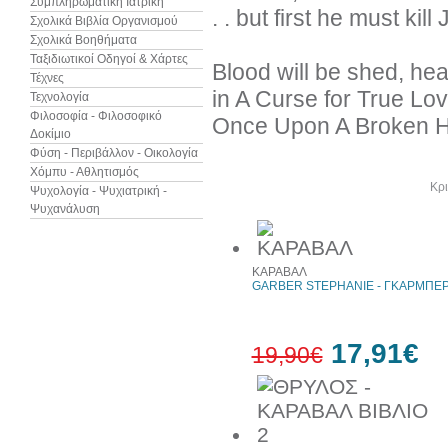
Συμπληρωματική Ιατρική
. . but first he must kil
Σχολικά Βιβλία Οργανισμού
Σχολικά Βοηθήματα
Ταξιδιωτικοί Οδηγοί & Χάρτες
Blood will be shed, hear
Τέχνες
in A Curse for True Lov
Τεχνολογία
Φιλοσοφία - Φιλοσοφικό
Once Upon A Broken Hea
Δοκίμιο
Φύση - Περιβάλλον - Οικολογία
Χόμπυ - Αθλητισμός
Άλλα βιβλία του συγγραφέα
Κρι
Ψυχολογία - Ψυχιατρική -
Ψυχανάλυση
ΚΑΡΑΒΑΛ
GARBER STEPHANIE - ΓΚΑΡΜΠΕΡ
17,91€
19,90€
10%
έκπτωση