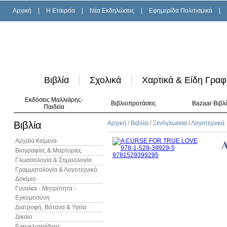
Αρχική
|
H Εταιρεία
|
Νέα Εκδηλώσεις
|
Εφημερίδα Πολιτισμικά
|
Βιβλία
Σχολικά
Χαρτικά & Είδη Γραφ
Εκδόσεις Μαλλιάρης-
Βιβλιοπροτάσεις
Bazaar Βιβλ
Παιδεία
Βιβλία
Αρχική
/
Βιβλία
/
Ξενόγλωσσα
/
Λογοτεχνικά
Αρχαία Κείμενα
Βιογραφίες & Μαρτυρίες
Γλωσσολογία & Σημειολογία
Γραμματολογία & Λογοτεχνικό
Δοκίμιο
Γυναίκα - Μητρότητα -
Εγκυμοσύνη
Διατροφή, Βότανα & Υγεία
Δίκαιο
Εγκυκλοπαίδειες