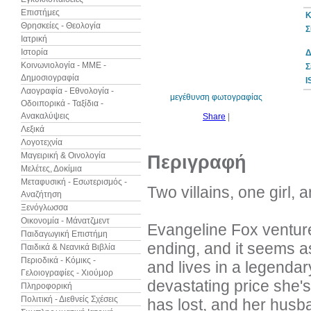
Επιστήμες
Κ
Θρησκείες - Θεολογία
Σ
Ιατρική
Ιστορία
Δ
10%
έκπτωση
Κοινωνιολογία - ΜΜΕ -
Σ
Δημοσιογραφία
I
Λαογραφία - Εθνολογία -
μεγέθυνση φωτογραφίας
Οδοιπορικά - Ταξίδια -
Ανακαλύψεις
Share
|
Λεξικά
Λογοτεχνία
Μαγειρική & Οινολογία
Περιγραφή
Μελέτες, Δοκίμια
Μεταφυσική - Εσωτερισμός -
Two villains, one girl, 
Αναζήτηση
Ξενόγλωσσα
Οικονομία - Μάνατζμεντ
Evangeline Fox venture
Παιδαγωγική Επιστήμη
ending, and it seems as
Παιδικά & Νεανικά Βιβλία
Περιοδικά - Κόμικς -
and lives in a legendar
Γελοιογραφίες - Χιούμορ
devastating price she's
Πληροφορική
Πολιτική - Διεθνείς Σχέσεις
has lost, and her husb