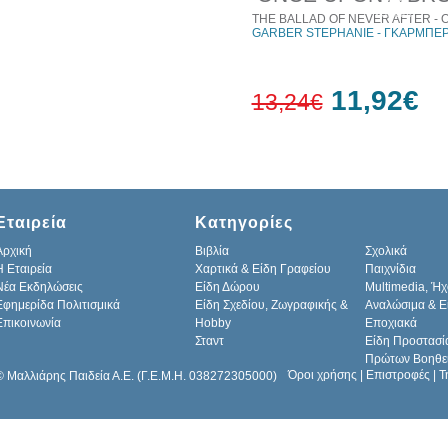
10%
έκπτωση
THE BALLAD OF NEVER AFTER - 
GARBER STEPHANIE - ΓΚΑΡΜΠΕΡ
11,92€
13,24€
10%
έκπτωση
Εταιρεία
Κατηγορίες
Αρχική
Βιβλία
Σχολικά
H Εταιρεία
Χαρτικά & Είδη Γραφείου
Παιχνίδια
Νέα Εκδηλώσεις
Είδη Δώρου
Multimedia, Ήχ
Εφημερίδα Πολιτισμικά
Είδη Σχεδίου, Ζωγραφικής &
Αναλώσιμα & Ε
Επικοινωνία
Hobby
Εποχιακά
Σταντ
Είδη Προστασί
Πρώτων Βοηθε
Όροι χρήσης
|
Επιστροφές
|
Τ
© Μαλλιάρης Παιδεία Α.Ε. (Γ.Ε.Μ.Η. 038272305000)