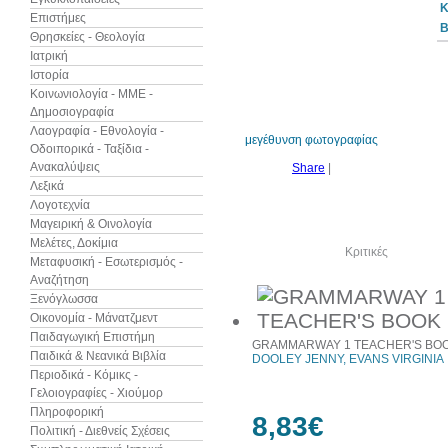
Κ
Επιστήμες
B
Θρησκείες - Θεολογία
Ιατρική
Ιστορία
7%
έκπτωση
Κοινωνιολογία - ΜΜΕ -
Δημοσιογραφία
Λαογραφία - Εθνολογία -
μεγέθυνση φωτογραφίας
Οδοιπορικά - Ταξίδια -
Ανακαλύψεις
Share
|
Λεξικά
Λογοτεχνία
Μαγειρική & Οινολογία
Μελέτες, Δοκίμια
Δείτε ακόμα
Κριτικές
Μεταφυσική - Εσωτερισμός -
Αναζήτηση
Ξενόγλωσσα
Οικονομία - Μάνατζμεντ
Παιδαγωγική Επιστήμη
GRAMMARWAY 1 TEACHER'S BO
Παιδικά & Νεανικά Βιβλία
DOOLEY JENNY, EVANS VIRGINIA
Περιοδικά - Κόμικς -
Γελοιογραφίες - Χιούμορ
Πληροφορική
8,83€
Πολιτική - Διεθνείς Σχέσεις