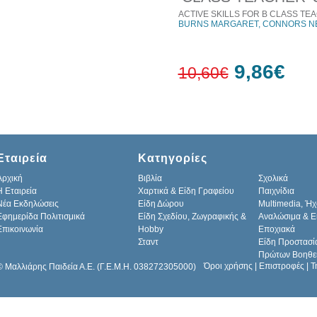
ACTIVE SKILLS FOR Β CLASS TEA
BURNS MARGARET, CONNORS NE
9,86€
10,60€
7%
έκπτωση
Εταιρεία
Κατηγορίες
Αρχική
Βιβλία
Σχολικά
H Εταιρεία
Χαρτικά & Είδη Γραφείου
Παιχνίδια
Νέα Εκδηλώσεις
Είδη Δώρου
Multimedia, Ήχ
Εφημερίδα Πολιτισμικά
Είδη Σχεδίου, Ζωγραφικής &
Αναλώσιμα & Ε
Επικοινωνία
Hobby
Εποχιακά
Σταντ
Είδη Προστασί
Πρώτων Βοηθε
Όροι χρήσης
|
Επιστροφές
|
Τ
© Μαλλιάρης Παιδεία Α.Ε. (Γ.Ε.Μ.Η. 038272305000)