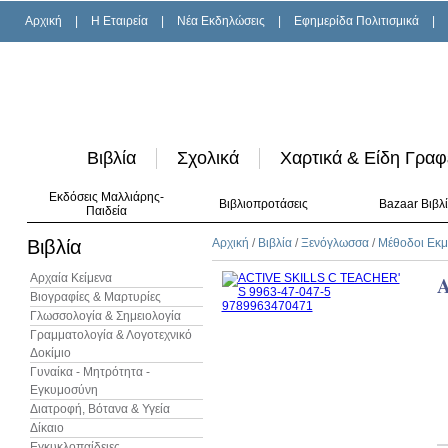
Αρχική
|
H Εταιρεία
|
Νέα Εκδηλώσεις
|
Εφημερίδα Πολιτισμικά
|
Βιβλία
Σχολικά
Χαρτικά & Είδη Γραφ
Εκδόσεις Μαλλιάρης-
Βιβλιοπροτάσεις
Bazaar Βιβλ
Παιδεία
Βιβλία
Αρχική
/
Βιβλία
/
Ξενόγλωσσα
/
Μέθοδοι Εκ
Αρχαία Κείμενα
A
Βιογραφίες & Μαρτυρίες
Γλωσσολογία & Σημειολογία
Γραμματολογία & Λογοτεχνικό
Δοκίμιο
Γυναίκα - Μητρότητα -
Εγκυμοσύνη
Διατροφή, Βότανα & Υγεία
Δίκαιο
Εγκυκλοπαίδειες