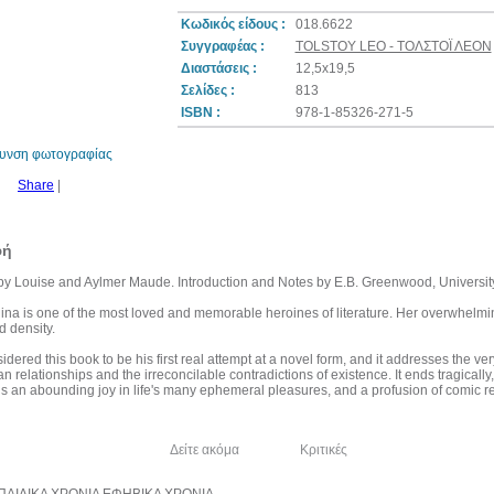
Κωδικός είδους :
018.6622
Συγγραφέας :
TOLSTOY LEO - ΤΟΛΣΤΟΪ ΛΕΟΝ
Διαστάσεις :
12,5x19,5
20%
Σελίδες :
813
έκπτωση
ISBN :
978-1-85326-271-5
θυνση φωτογραφίας
Share
|
φή
by Louise and Aylmer Maude. Introduction and Notes by E.B. Greenwood, University
na is one of the most loved and memorable heroines of literature. Her overwhelmi
d density.
idered this book to be his first real attempt at a novel form, and it addresses the very 
 relationships and the irreconcilable contradictions of existence. It ends tragically
is an abounding joy in life's many ephemeral pleasures, and a profusion of comic rel
λία του συγγραφέα
Δείτε ακόμα
Κριτικές