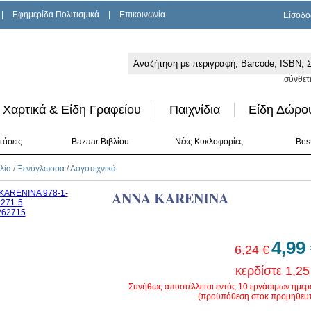
|
Εφημερίδα Πολιτισμικά
|
Επικοινωνία
Είσοδο
σύνθετ
Χαρτικά & Είδη Γραφείου
Παιχνίδια
Είδη Δώρο
τάσεις
Bazaar Βιβλίου
Νέες Κυκλοφορίες
Best
λία
/
Ξενόγλωσσα
/
Λογοτεχνικά
ANNA KARENINA
4,99
6,24 €
κερδίστε 1,25
Συνήθως αποστέλλεται εντός 10 εργάσιμων ημε
(προϋπόθεση στοκ προμηθευτ