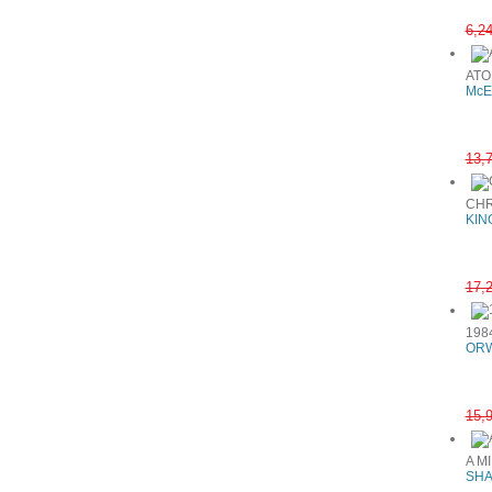
6,2
AT
McE
13,
CHR
KIN
17,
198
ORW
15,
A M
SHA