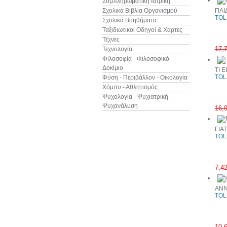
Συμπληρωματική Ιατρική
Σχολικά Βιβλία Οργανισμού
ΠΑΙ
TOL
Σχολικά Βοηθήματα
Ταξιδιωτικοί Οδηγοί & Χάρτες
Τέχνες
17,
Τεχνολογία
Φιλοσοφία - Φιλοσοφικό
Δοκίμιο
ΤΙ 
TOL
Φύση - Περιβάλλον - Οικολογία
Χόμπυ - Αθλητισμός
Ψυχολογία - Ψυχιατρική -
Ψυχανάλυση
16,
ΓΙΑ
TOL
7,4
ΑΝΝ
TOL
10,