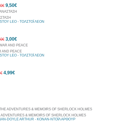
10%
9,50€
έκπτωση
80€
ΣΤΑΣΗ
STOY LEO - ΤΟΛΣΤΟΪ ΛΕΟΝ
70%
3,00€
έκπτωση
60€
 AND PEACE
STOY LEO - ΤΟΛΣΤΟΪ ΛΕΟΝ
72%
4,99€
έκπτωση
4€
οράζονται μαζί
20%
έκπτωση
 ADVENTURES & MEMOIRS OF SHERLOCK HOLMES
AN-DOYLE ARTHUR - ΚΟΝΑΝ-ΝΤΟΪΛ ΑΡΘΟΥΡ