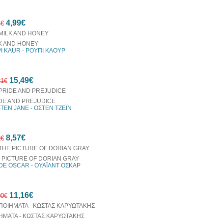
10%
4,99€
έκπτωση
4€
K AND HONEY
I KAUR - ΡΟΥΠΙ ΚΑΟΥΡ
20%
15,49€
έκπτωση
21€
DE AND PREJUDICE
TEN JANE - ΟΣΤΕΝ ΤΖΕΪΝ
10%
8,57€
έκπτωση
2€
 PICTURE OF DORIAN GRAY
DE OSCAR - ΟΥΑΪΛΝΤ ΟΣΚΑΡ
10%
11,16€
έκπτωση
00€
ΗΜΑΤΑ - ΚΩΣΤΑΣ ΚΑΡΥΩΤΑΚΗΣ