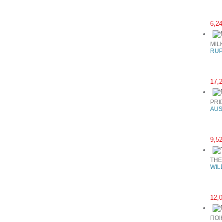
6,2
MIL
RUP
17,
PRI
AUS
9,5
THE
WIL
12,
ΠΟΙ