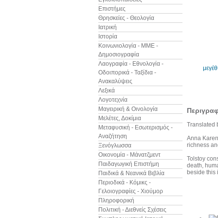
Επιστήμες
Θρησκείες - Θεολογία
Ιατρική
Ιστορία
Κοινωνιολογία - ΜΜΕ -
Δημοσιογραφία
Λαογραφία - Εθνολογία -
μεγέ
Οδοιπορικά - Ταξίδια -
Ανακαλύψεις
Λεξικά
Λογοτεχνία
Μαγειρική & Οινολογία
Περιγρα
Μελέτες, Δοκίμια
Translated 
Μεταφυσική - Εσωτερισμός -
Αναζήτηση
Anna Kareni
richness an
Ξενόγλωσσα
Οικονομία - Μάνατζμεντ
Tolstoy cons
Παιδαγωγική Επιστήμη
death, human
beside this 
Παιδικά & Νεανικά Βιβλία
Περιοδικά - Κόμικς -
Γελοιογραφίες - Χιούμορ
Άλλα βιβ
Πληροφορική
Πολιτική - Διεθνείς Σχέσεις