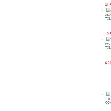
31,
ΑΝΑ
TOL
10,
WAR
TOL
6,2
Συχνά αγ
THE
CON