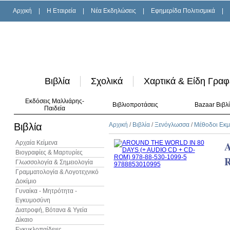
Αρχική
|
H Εταιρεία
|
Νέα Εκδηλώσεις
|
Εφημερίδα Πολιτισμικά
|
Βιβλία
Σχολικά
Χαρτικά & Είδη Γραφ
Εκδόσεις Μαλλιάρης-
Βιβλιοπροτάσεις
Bazaar Βιβλ
Παιδεία
Βιβλία
Αρχική
/
Βιβλία
/
Ξενόγλωσσα
/
Μέθοδοι Εκ
Αρχαία Κείμενα
A
Βιογραφίες & Μαρτυρίες
Γλωσσολογία & Σημειολογία
Γραμματολογία & Λογοτεχνικό
Δοκίμιο
Γυναίκα - Μητρότητα -
Εγκυμοσύνη
Διατροφή, Βότανα & Υγεία
Δίκαιο
Εγκυκλοπαίδειες