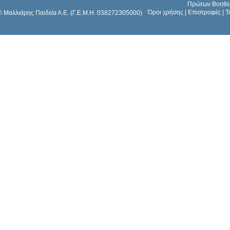
Πρώτων Βοηθε
Όροι χρήσης
|
Επιστροφές
|
Τ
© Μαλλιάρης Παιδεία Α.Ε. (Γ.Ε.Μ.Η. 038272305000)