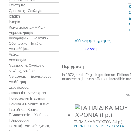
Επιστήμες
Κ
Θρησκείες - Θεολογία
Σ
Ιατρική
Δ
Ιστορία
Σ
Κοινωνιολογία - ΜΜΕ -
I
Δημοσιογραφία
Λαογραφία - Εθνολογία -
μεγέθυνση φωτογραφίας
Οδοιπορικά - Ταξίδια -
Ανακαλύψεις
Share
|
Λεξικά
Λογοτεχνία
Μαγειρική & Οινολογία
Περιγραφή
Μελέτες, Δοκίμια
In 1872, a rich English gentleman, Phileas 
Μεταφυσική - Εσωτερισμός -
manservant, he sets off on an incredible rac
Αναζήτηση
Ξενόγλωσσα
Οικονομία - Μάνατζμεντ
Άλλα βιβλία του συγγραφέα
Δεί
Παιδαγωγική Επιστήμη
Παιδικά & Νεανικά Βιβλία
Περιοδικά - Κόμικς -
Γελοιογραφίες - Χιούμορ
Πληροφορική
ΤΑ ΠΑΙΔΙΚΑ ΜΟΥ ΧΡΟΝΙΑ (l.p.)
Πολιτική - Διεθνείς Σχέσεις
VERNE JULES - ΒΕΡΝ ΙΟΥΛΙΟΣ