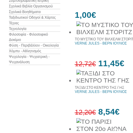
Συμπληρωματική Ιατρική
Σχολικά Βιβλία Οργανισμού
Σχολικά Βοηθήματα
1,00€
Ταξιδιωτικοί Οδηγοί & Χάρτες
Τέχνες
Τεχνολογία
Φιλοσοφία - Φιλοσοφικό
ΤΟ ΜΥΣΤΙΚΟ ΤΟΥ ΒΙΛΧΕΛΜ ΣΤΟΡΙ
Δοκίμιο
VERNE JULES - ΒΕΡΝ ΙΟΥΛΙΟΣ
Φύση - Περιβάλλον - Οικολογία
Χόμπυ - Αθλητισμός
Ψυχολογία - Ψυχιατρική -
11,45€
Ψυχανάλυση
12,72€
10%
έκπτωση
ΤΑΞΙΔΙ ΣΤΟ ΚΕΝΤΡΟ ΤΗΣ ΓΗΣ
VERNE JULES - ΒΕΡΝ ΙΟΥΛΙΟΣ
8,54€
12,20€
30%