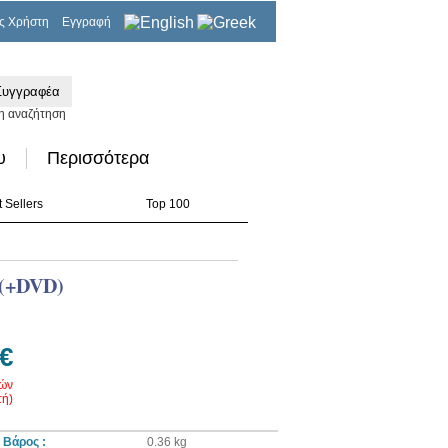
ς Χρήστη
Εγγραφή
0,00€
η αναζήτηση
υ
Περισσότερα
 Sellers
Top 100
(+DVD)
 €
ρών
ή)
Βάρος :
0.36 kg