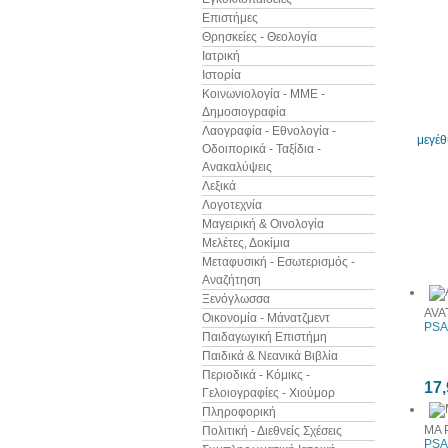
Επιστήμες
Θρησκείες - Θεολογία
Ιατρική
Ιστορία
Κοινωνιολογία - ΜΜΕ -
Δημοσιογραφία
Λαογραφία - Εθνολογία -
μεγέ
Οδοιπορικά - Ταξίδια -
Ανακαλύψεις
Λεξικά
Λογοτεχνία
Μαγειρική & Οινολογία
Μελέτες, Δοκίμια
Άλλα βιβ
Μεταφυσική - Εσωτερισμός -
Αναζήτηση
Ξενόγλωσσα
AVA
Οικονομία - Μάνατζμεντ
PSA
Παιδαγωγική Επιστήμη
Παιδικά & Νεανικά Βιβλία
Περιοδικά - Κόμικς -
17,
Γελοιογραφίες - Χιούμορ
Πληροφορική
MA 
Πολιτική - Διεθνείς Σχέσεις
PSA