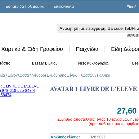
|
Εφημερίδα Πολιτισμικά
|
Επικοινωνία
Είσοδο
σύνθετ
Χαρτικά & Είδη Γραφείου
Παιχνίδια
Είδη Δώρο
τάσεις
Bazaar Βιβλίου
Νέες Κυκλοφορίες
Best
λία
/
Ξενόγλωσσα
/
Μέθοδοι Εκμάθησης Ξένων Γλωσσών
/
Γαλλικά
AVATAR 1 LIVRE DE L'ELEVE 
27,60
Συνήθως αποστέλλεται εντός 10 εργάσιμων ημε
(προϋπόθεση στοκ προμηθευτ
Κωδικός είδους :
028.9091