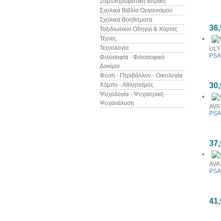
Συμπληρωματική Ιατρική
Σχολικά Βιβλία Οργανισμού
Σχολικά Βοηθήματα
36,
Ταξιδιωτικοί Οδηγοί & Χάρτες
Τέχνες
Τεχνολογία
ULY
PSA
Φιλοσοφία - Φιλοσοφικό
Δοκίμιο
Φύση - Περιβάλλον - Οικολογία
Χόμπυ - Αθλητισμός
30,
Ψυχολογία - Ψυχιατρική -
Ψυχανάλυση
AVA
PSA
37,
AVA
PSA
41,