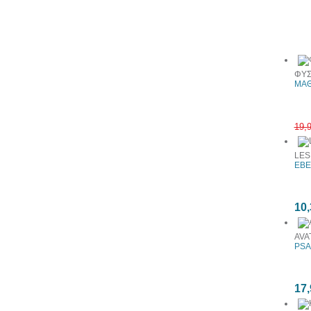
Συχνά αγ
ΦΥΣ
ΜΑΘ
19,
LES
EBE
10,
AVA
PSA
17,