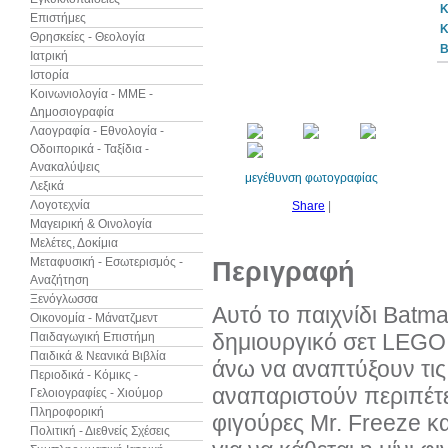
Κ
Επιστήμες
Κ
Θρησκείες - Θεολογία
B
Ιατρική
Ιστορία
Κοινωνιολογία - ΜΜΕ -
Δημοσιογραφία
Λαογραφία - Εθνολογία -
Οδοιπορικά - Ταξίδια -
Ανακαλύψεις
μεγέθυνση φωτογραφίας
Λεξικά
Λογοτεχνία
Share
|
Μαγειρική & Οινολογία
Μελέτες, Δοκίμια
Μεταφυσική - Εσωτερισμός -
Περιγραφή
Αναζήτηση
Ξενόγλωσσα
Αυτό το παιχνίδι Batma
Οικονομία - Μάνατζμεντ
δημιουργικό σετ LEGO 
Παιδαγωγική Επιστήμη
Παιδικά & Νεανικά Βιβλία
άνω να αναπτύξουν τις
Περιοδικά - Κόμικς -
αναπαριστούν περιπέτε
Γελοιογραφίες - Χιούμορ
Πληροφορική
φιγούρες Mr. Freeze κ
Πολιτική - Διεθνείς Σχέσεις