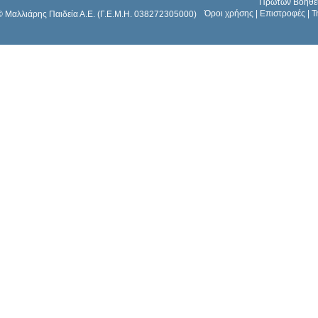
Πρώτων Βοηθε
Όροι χρήσης
|
Επιστροφές
|
Τ
© Μαλλιάρης Παιδεία Α.Ε. (Γ.Ε.Μ.Η. 038272305000)