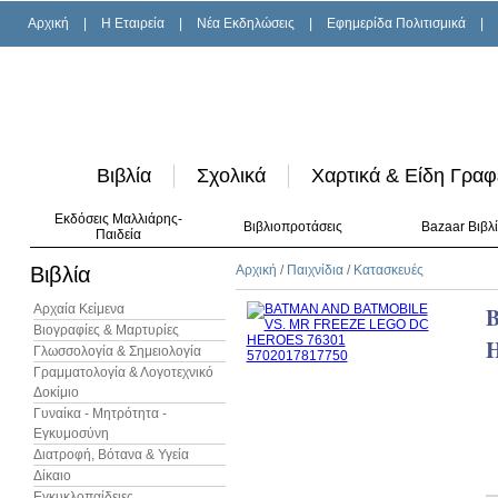
Αρχική
|
H Εταιρεία
|
Νέα Εκδηλώσεις
|
Εφημερίδα Πολιτισμικά
|
Βιβλία
Σχολικά
Χαρτικά & Είδη Γραφ
Εκδόσεις Μαλλιάρης-
Βιβλιοπροτάσεις
Bazaar Βιβλ
Παιδεία
Βιβλία
Αρχική
/
Παιχνίδια
/
Κατασκευές
Αρχαία Κείμενα
Βιογραφίες & Μαρτυρίες
H
Γλωσσολογία & Σημειολογία
Γραμματολογία & Λογοτεχνικό
Δοκίμιο
Γυναίκα - Μητρότητα -
Εγκυμοσύνη
Διατροφή, Βότανα & Υγεία
Δίκαιο
Εγκυκλοπαίδειες