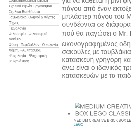
για να κάθεται η μίνι 
Συμπληρωματική Ιατρική
Σχολικά Βιβλία Οργανισμού
πάγου από έναν εκτοξε
Σχολικά Βοηθήματα
μπλάστερ πάγου του Mr
Ταξιδιωτικοί Οδηγοί & Χάρτες
συνδέονται σε διάφορα
Τέχνες
Τεχνολογία
πού θα παγώσει ο Mr.
Φιλοσοφία - Φιλοσοφικό
Δοκίμιο
εικονογραφημένος οδη
Φύση - Περιβάλλον - Οικολογία
σακούλες με τουβλάκια
Χόμπυ - Αθλητισμός
Ψυχολογία - Ψυχιατρική -
κατασκευή γρήγορη και 
Ψυχανάλυση
άνω είναι ο ιδανικός τρ
κατασκευών με τα παιδ
Προιόντα του ίδιου κατασκευαστή
MEDIUM CREATIVE BRICK BOX LE
LEGO