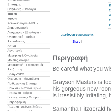
Επιστήμες
Κ
Θρησκείες - Θεολογία
Σ
Ιατρική
Δ
Ιστορία
10%
Σ
έκπτωση
Κοινωνιολογία - ΜΜΕ -
I
Δημοσιογραφία
Λαογραφία - Εθνολογία -
μεγέθυνση φωτογραφίας
Οδοιπορικά - Ταξίδια -
Ανακαλύψεις
Share
|
Λεξικά
Λογοτεχνία
Μαγειρική & Οινολογία
Περιγραφή
Μελέτες, Δοκίμια
Μεταφυσική - Εσωτερισμός -
Be careful what you wish
Αναζήτηση
Ξενόγλωσσα
Οικονομία - Μάνατζμεντ
Grayson Masters is foc
Παιδαγωγική Επιστήμη
his gorgeous new room
Παιδικά & Νεανικά Βιβλία
Περιοδικά - Κόμικς -
is irresistibly irritatin
Γελοιογραφίες - Χιούμορ
Πληροφορική
Πολιτική - Διεθνείς Σχέσεις
Samantha Fitzgerald ha