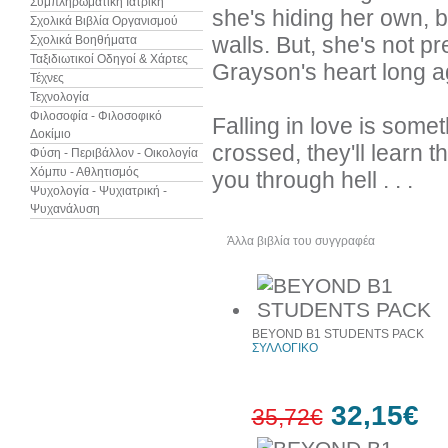
Συμπληρωματική Ιατρική
she's hiding her own, b
Σχολικά Βιβλία Οργανισμού
walls. But, she's not p
Σχολικά Βοηθήματα
Ταξιδιωτικοί Οδηγοί & Χάρτες
Grayson's heart long a
Τέχνες
Τεχνολογία
Φιλοσοφία - Φιλοσοφικό
Falling in love is somet
Δοκίμιο
crossed, they'll learn t
Φύση - Περιβάλλον - Οικολογία
Χόμπυ - Αθλητισμός
you through hell . . .
Ψυχολογία - Ψυχιατρική -
Ψυχανάλυση
Άλλα βιβλία του συγγραφέα
Δεί
BEYOND B1 STUDENTS PACK
ΣΥΛΛΟΓΙΚΟ
32,15€
35,72€