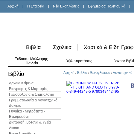
Αρχική
|
H Εταιρεία
|
Νέα Εκδηλώσεις
|
Εφημερίδα Πολιτισμικά
|
Βιβλία
Σχολικά
Χαρτικά & Είδη Γραφ
Εκδόσεις Μαλλιάρης-
Βιβλιοπροτάσεις
Bazaar Βιβλ
Παιδεία
Βιβλία
Αρχική
/
Βιβλία
/
Ξενόγλωσσα
/
Λογοτεχνικά
Αρχαία Κείμενα
Βιογραφίες & Μαρτυρίες
Γλωσσολογία & Σημειολογία
Γραμματολογία & Λογοτεχνικό
Δοκίμιο
Γυναίκα - Μητρότητα -
Εγκυμοσύνη
Διατροφή, Βότανα & Υγεία
Δίκαιο
Εγκυκλοπαίδειες