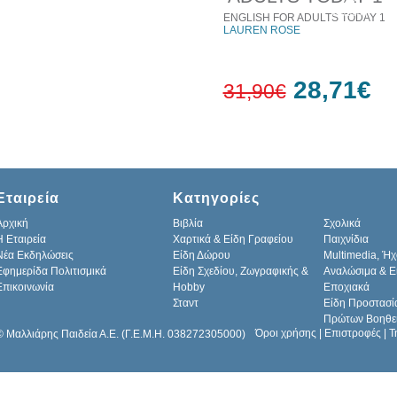
7%
έκπτωση
ENGLISH FOR ADULTS TODAY 1
LAUREN ROSE
28,71€
31,90€
10%
έκπτωση
Εταιρεία
Κατηγορίες
Αρχική
Βιβλία
Σχολικά
H Εταιρεία
Χαρτικά & Είδη Γραφείου
Παιχνίδια
Νέα Εκδηλώσεις
Είδη Δώρου
Multimedia, Ήχ
Εφημερίδα Πολιτισμικά
Είδη Σχεδίου, Ζωγραφικής &
Αναλώσιμα & Ε
Επικοινωνία
Hobby
Εποχιακά
Σταντ
Είδη Προστασί
Πρώτων Βοηθε
Όροι χρήσης
|
Επιστροφές
|
Τ
© Μαλλιάρης Παιδεία Α.Ε. (Γ.Ε.Μ.Η. 038272305000)