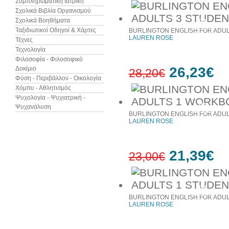
Συμπληρωματική Ιατρική
Σχολικά Βιβλία Οργανισμού
Σχολικά Βοηθήματα
7%
έκπτωση
Ταξιδιωτικοί Οδηγοί & Χάρτες
BURLINGTON ENGLISH FOR ADUL
LAUREN ROSE
Τέχνες
Τεχνολογία
Φιλοσοφία - Φιλοσοφικό
26,23€
Δοκίμιο
28,20€
Φύση - Περιβάλλον - Οικολογία
Χόμπυ - Αθλητισμός
Ψυχολογία - Ψυχιατρική -
7%
Ψυχανάλυση
έκπτωση
BURLINGTON ENGLISH FOR ADU
LAUREN ROSE
21,39€
23,00€
7%
έκπτωση
BURLINGTON ENGLISH FOR ADUL
LAUREN ROSE