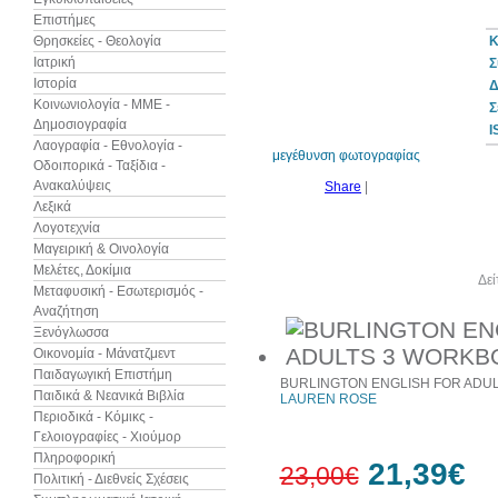
Επιστήμες
Θρησκείες - Θεολογία
Κ
Ιατρική
Σ
Ιστορία
Δ
7%
έκπτωση
Κοινωνιολογία - ΜΜΕ -
Σ
Δημοσιογραφία
I
Λαογραφία - Εθνολογία -
μεγέθυνση φωτογραφίας
Οδοιπορικά - Ταξίδια -
Ανακαλύψεις
Share
|
Λεξικά
Λογοτεχνία
Μαγειρική & Οινολογία
Μελέτες, Δοκίμια
Άλλα βιβλία του συγγραφέα
Δεί
Μεταφυσική - Εσωτερισμός -
Αναζήτηση
Ξενόγλωσσα
Οικονομία - Μάνατζμεντ
Παιδαγωγική Επιστήμη
BURLINGTON ENGLISH FOR ADU
Παιδικά & Νεανικά Βιβλία
LAUREN ROSE
Περιοδικά - Κόμικς -
Γελοιογραφίες - Χιούμορ
Πληροφορική
21,39€
23,00€
Πολιτική - Διεθνείς Σχέσεις