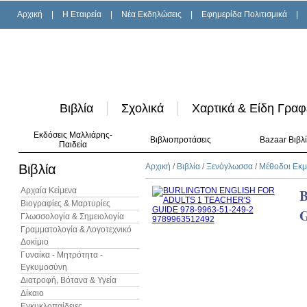
Αρχική
|
H Εταιρεία
|
Νέα Εκδηλώσεις
|
Εφημερίδα Πολιτισμικά
|
Βιβλία
Σχολικά
Χαρτικά & Είδη Γραφ
Εκδόσεις Μαλλιάρης-
Βιβλιοπροτάσεις
Bazaar Βιβλ
Παιδεία
Βιβλία
Αρχική
/
Βιβλία
/
Ξενόγλωσσα
/
Μέθοδοι Εκ
Αρχαία Κείμενα
Βιογραφίες & Μαρτυρίες
Γλωσσολογία & Σημειολογία
Γραμματολογία & Λογοτεχνικό
Δοκίμιο
Γυναίκα - Μητρότητα -
Εγκυμοσύνη
Διατροφή, Βότανα & Υγεία
Δίκαιο
Εγκυκλοπαίδειες