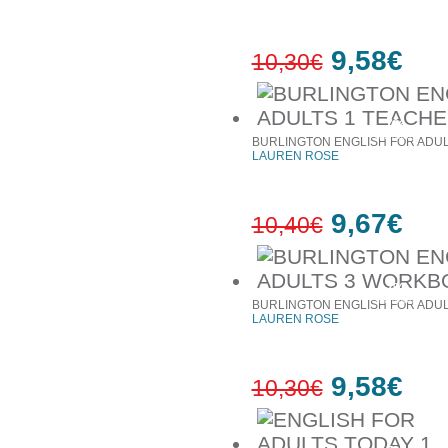
9,58€
10,30€
7%
έκπτωση
BURLINGTON ENGLISH FOR ADUL
LAUREN ROSE
9,67€
10,40€
7%
έκπτωση
BURLINGTON ENGLISH FOR ADU
LAUREN ROSE
9,58€
10,30€