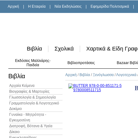
Αρχική
|
H Εταιρεία
|
Νέα Εκδηλώσεις
|
Εφημερίδα Πολιτισμικά
|
Βιβλία
Σχολικά
Χαρτικά & Είδη Γραφ
Εκδόσεις Μαλλιάρης-
Βιβλιοπροτάσεις
Bazaar Βιβλ
Παιδεία
Βιβλία
Αρχική
/
Βιβλία
/
Ξενόγλωσσα
/
Λογοτεχνικά
Αρχαία Κείμενα
Βιογραφίες & Μαρτυρίες
Γλωσσολογία & Σημειολογία
Γραμματολογία & Λογοτεχνικό
Δοκίμιο
Γυναίκα - Μητρότητα -
Εγκυμοσύνη
Διατροφή, Βότανα & Υγεία
Δίκαιο
Εγκυκλοπαίδειες