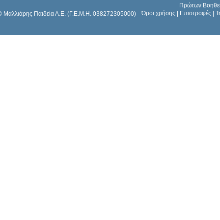
Πρώτων Βοηθε
Όροι χρήσης
|
Επιστροφές
|
Τ
© Μαλλιάρης Παιδεία Α.Ε. (Γ.Ε.Μ.Η. 038272305000)