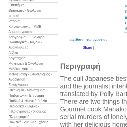
Επιστήμες
Κ
Θρησκείες - Θεολογία
Σ
Ιατρική
Δ
Ιστορία
10%
Σ
έκπτωση
Κοινωνιολογία - ΜΜΕ -
I
Δημοσιογραφία
Λαογραφία - Εθνολογία -
μεγέθυνση φωτογραφίας
Οδοιπορικά - Ταξίδια -
Ανακαλύψεις
Share
|
Λεξικά
Λογοτεχνία
Μαγειρική & Οινολογία
Περιγραφή
Μελέτες, Δοκίμια
Μεταφυσική - Εσωτερισμός -
The cult Japanese best
Αναζήτηση
and the journalist inten
Ξενόγλωσσα
Οικονομία - Μάνατζμεντ
translated by Polly Bar
Παιδαγωγική Επιστήμη
There are two things th
Παιδικά & Νεανικά Βιβλία
Περιοδικά - Κόμικς -
Gourmet cook Manako Ka
Γελοιογραφίες - Χιούμορ
serial murders of lone
Πληροφορική
Πολιτική - Διεθνείς Σχέσεις
with her delicious hom