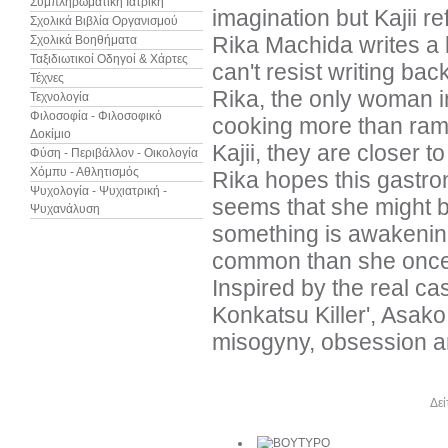
Συμπληρωματική Ιατρική
imagination but Kajii re
Σχολικά Βιβλία Οργανισμού
Rika Machida writes a l
Σχολικά Βοηθήματα
Ταξιδιωτικοί Οδηγοί & Χάρτες
can't resist writing back
Τέχνες
Rika, the only woman in
Τεχνολογία
Φιλοσοφία - Φιλοσοφικό
cooking more than rame
Δοκίμιο
Kajii, they are closer t
Φύση - Περιβάλλον - Οικολογία
Χόμπυ - Αθλητισμός
Rika hopes this gastron
Ψυχολογία - Ψυχιατρική -
seems that she might b
Ψυχανάλυση
something is awakening
common than she once
Inspired by the real ca
Konkatsu Killer', Asako 
misogyny, obsession an
Άλλα βιβλία του συγγραφέα
Δεί