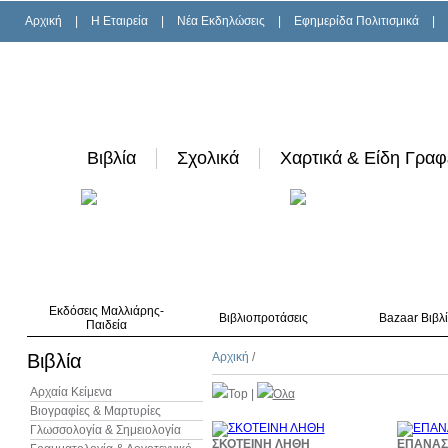
Αρχική
|
H Εταιρεία
|
Νέα Εκδηλώσεις
|
Εφημερίδα Πολιτισμικά
|
Βιβλία
Σχολικά
Χαρτικά & Είδη Γραφ
Εκδόσεις Μαλλιάρης-
Βιβλιοπροτάσεις
Bazaar Βιβλ
Παιδεία
Βιβλία
Αρχική
/
Αρχαία Κείμενα
Top
|
Όλα
Βιογραφίες & Μαρτυρίες
Γλωσσολογία & Σημειολογία
10%
ΣΚΟΤΕΙΝΗ ΛΗΘΗ
ΕΠΑΝΑΣΤ
έκπτωση