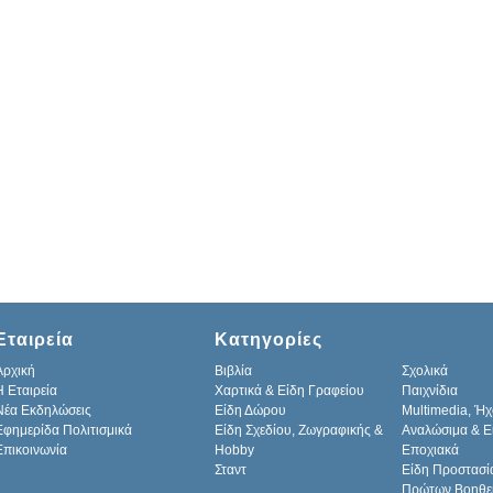
Εταιρεία
Κατηγορίες
Αρχική
Βιβλία
Σχολικά
H Εταιρεία
Χαρτικά & Είδη Γραφείου
Παιχνίδια
Νέα Εκδηλώσεις
Είδη Δώρου
Multimedia, Ήχ
Εφημερίδα Πολιτισμικά
Είδη Σχεδίου, Ζωγραφικής &
Αναλώσιμα & Ε
Επικοινωνία
Hobby
Εποχιακά
Σταντ
Είδη Προστασί
Πρώτων Βοηθε