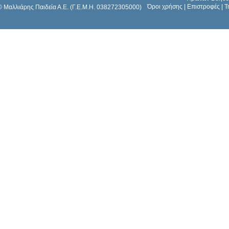
Όροι χρήσης
|
Επιστροφές
|
Τ
© Μαλλιάρης Παιδεία Α.Ε. (Γ.Ε.Μ.Η. 038272305000)