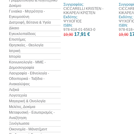
Γραμματολογία & Λογοτεχνικό
Συγγραφέας:
Συγγραφέ
Δοκίμιο
CICCARELLI KRISTEN -
CICCARE
Γυναίκα - Μητρότητα -
ΚΙΚΑΡΕΛΙ ΚΡΙΣΤΕΝ
ΚΙΚΑΡΕΛ
Εγκυμοσύνη
Εκδότης:
Εκδότης:
ΨΥΧΟΓΙΟΣ
ΨΥΧΟΓΙ
Διατροφή, Βότανα & Υγεία
ISBN:
ISBN:
Δίκαιο
978-618-01-6563-0
978-618-
Εγκυκλοπαίδειες
17,91 €
17
19,90
19,90
Επιστήμες
Θρησκείες - Θεολογία
Ιατρική
Ιστορία
Κοινωνιολογία - ΜΜΕ -
Δημοσιογραφία
Λαογραφία - Εθνολογία -
Οδοιπορικά - Ταξίδια -
Ανακαλύψεις
Λεξικά
Λογοτεχνία
Μαγειρική & Οινολογία
Μελέτες, Δοκίμια
Μεταφυσική - Εσωτερισμός -
Αναζήτηση
Ξενόγλωσσα
Οικονομία - Μάνατζμεντ