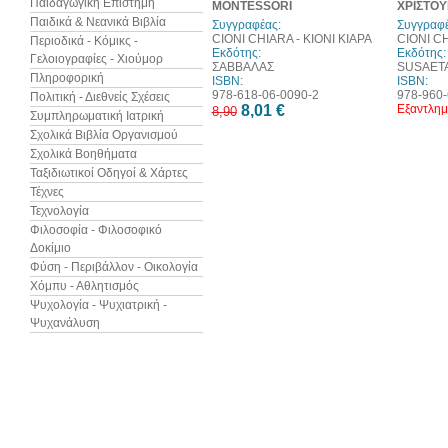
Παιδαγωγική Επιστήμη
MONTESSORI
ΧΡΙΣΤΟ
Παιδικά & Νεανικά Βιβλία
Συγγραφέας:
Συγγραφέ
CIONI CHIARA - ΚΙΟΝΙ ΚΙΑΡΑ
CIONI CH
Περιοδικά - Κόμικς -
Εκδότης:
Εκδότης:
Γελοιογραφίες - Χιούμορ
ΣΑΒΒΑΛΑΣ
SUSAET
Πληροφορική
ISBN:
ISBN:
978-618-06-0090-2
978-960-
Πολιτική - Διεθνείς Σχέσεις
8,01 €
Εξαντλημ
8,90
Συμπληρωματική Ιατρική
Σχολικά Βιβλία Οργανισμού
Σχολικά Βοηθήματα
Ταξιδιωτικοί Οδηγοί & Χάρτες
Τέχνες
Τεχνολογία
Φιλοσοφία - Φιλοσοφικό
Δοκίμιο
Φύση - Περιβάλλον - Οικολογία
Χόμπυ - Αθλητισμός
Ψυχολογία - Ψυχιατρική -
Ψυχανάλυση