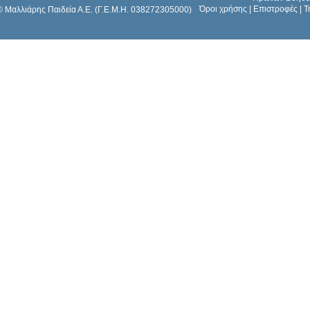
Όροι χρήσης
|
Επιστροφές
|
Τ
© Μαλλιάρης Παιδεία Α.Ε. (Γ.Ε.Μ.Η. 038272305000)