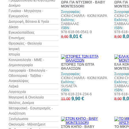
Γραμματολογία & Λογοτεχνικό
ΩΡΑ ΓΙΑ ΝΤΥΣΙΜΟ! - BABY
ΩΡΑ ΓΙΑ
Δοκίμιο
MONTESSORI
MONTES
Γυναίκα - Μητρότητα -
Συγγραφέας:
Συγγραφέ
CIONI CHIARA - ΚΙΟΝΙ ΚΙΑΡΑ
CIONI CH
Εγκυμοσύνη
Εκδότης:
Εκδότης:
Διατροφή, Βότανα & Υγεία
ΣΑΒΒΑΛΑΣ
ΣΑΒΒΑΛ
Δίκαιο
ISBN:
ISBN:
978-618-06-0541-9
978-618-
Εγκυκλοπαίδειες
8,01 €
8,0
8,90
8,90
Επιστήμες
Θρησκείες - Θεολογία
Ιατρική
Ιστορία
10%
Κοινωνιολογία - ΜΜΕ -
έκπτωση
ΙΣΤΟΡΙΕΣ ΤΩΝ ΕΠΤΑ
ΕΛΑ ΚΟΝ
Δημοσιογραφία
ΘΑΛΑΣΣΩΝ
MONTES
Λαογραφία - Εθνολογία -
Συγγραφέας:
Συγγραφέ
Οδοιπορικά - Ταξίδια -
CIONI CHIARA - ΚΙΟΝΙ ΚΙΑΡΑ
CIONI CH
Ανακαλύψεις
Εκδότης:
Εκδότης:
SUSAETA
ΣΑΒΒΑΛ
Λεξικά
ISBN:
ISBN:
Λογοτεχνία
978-618-224-234-6
978-618-
Μαγειρική & Οινολογία
9,90 €
8,0
11,00
8,90
Μελέτες, Δοκίμια
Μεταφυσική - Εσωτερισμός -
Αναζήτηση
Ξενόγλωσσα
10%
Οικονομία - Μάνατζμεντ
έκπτωση
ΣΤΟΝ ΚΗΠΟ - BABY
ΤΟ ΜΙΚΡ