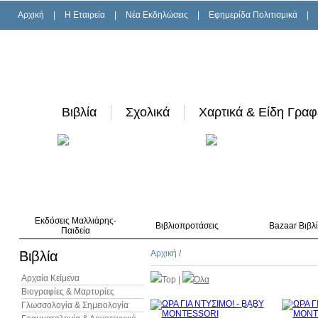
Αρχική
|
H Εταιρεία
|
Νέα Εκδηλώσεις
|
Εφημερίδα Πολιτισμικά
|
Βιβλία
Σχολικά
Χαρτικά & Είδη Γραφ
Εκδόσεις Μαλλιάρης-
Βιβλιοπροτάσεις
Bazaar Βιβλ
Παιδεία
Βιβλία
Αρχική
/
Αρχαία Κείμενα
Top
|
Όλα
Βιογραφίες & Μαρτυρίες
Γλωσσολογία & Σημειολογία
10%
έκπτωση