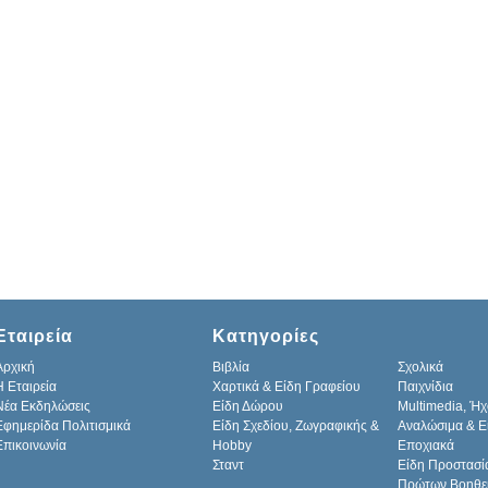
Εταιρεία
Κατηγορίες
Αρχική
Βιβλία
Σχολικά
H Εταιρεία
Χαρτικά & Είδη Γραφείου
Παιχνίδια
Νέα Εκδηλώσεις
Είδη Δώρου
Multimedia, Ήχ
Εφημερίδα Πολιτισμικά
Είδη Σχεδίου, Ζωγραφικής &
Αναλώσιμα & Ε
Επικοινωνία
Hobby
Εποχιακά
Σταντ
Είδη Προστασί
Πρώτων Βοηθε