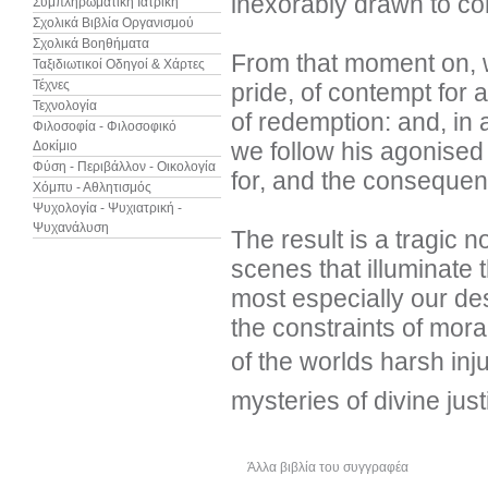
inexorably drawn to co
Συμπληρωματική Ιατρική
Σχολικά Βιβλία Οργανισμού
Σχολικά Βοηθήματα
From that moment on, we
Ταξιδιωτικοί Οδηγοί & Χάρτες
Τέχνες
pride, of contempt for 
Τεχνολογία
of redemption: and, in 
Φιλοσοφία - Φιλοσοφικό
we follow his agonised 
Δοκίμιο
Φύση - Περιβάλλον - Οικολογία
for, and the consequenc
Χόμπυ - Αθλητισμός
Ψυχολογία - Ψυχιατρική -
Ψυχανάλυση
The result is a tragic n
scenes that illuminate 
most especially our des
the constraints of mor
of the worlds harsh inj
mysteries of divine just
Άλλα βιβλία του συγγραφέα
Δεί