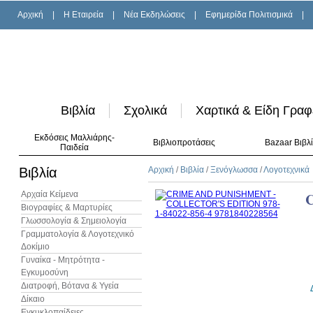
Αρχική
|
H Εταιρεία
|
Νέα Εκδηλώσεις
|
Εφημερίδα Πολιτισμικά
|
Βιβλία
Σχολικά
Χαρτικά & Είδη Γραφ
Εκδόσεις Μαλλιάρης-
Βιβλιοπροτάσεις
Bazaar Βιβλ
Παιδεία
Βιβλία
Αρχική
/
Βιβλία
/
Ξενόγλωσσα
/
Λογοτεχνικά
Αρχαία Κείμενα
Βιογραφίες & Μαρτυρίες
Γλωσσολογία & Σημειολογία
Γραμματολογία & Λογοτεχνικό
Δοκίμιο
Γυναίκα - Μητρότητα -
Εγκυμοσύνη
Διατροφή, Βότανα & Υγεία
Δίκαιο
Εγκυκλοπαίδειες