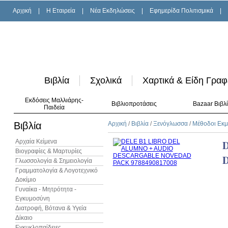
Αρχική
|
H Εταιρεία
|
Νέα Εκδηλώσεις
|
Εφημερίδα Πολιτισμικά
|
Βιβλία
Σχολικά
Χαρτικά & Είδη Γραφ
Εκδόσεις Μαλλιάρης-
Βιβλιοπροτάσεις
Bazaar Βιβλ
Παιδεία
Βιβλία
Αρχική
/
Βιβλία
/
Ξενόγλωσσα
/
Μέθοδοι Εκ
Αρχαία Κείμενα
Βιογραφίες & Μαρτυρίες
Γλωσσολογία & Σημειολογία
Γραμματολογία & Λογοτεχνικό
Δοκίμιο
Γυναίκα - Μητρότητα -
Εγκυμοσύνη
Διατροφή, Βότανα & Υγεία
Δίκαιο
Εγκυκλοπαίδειες