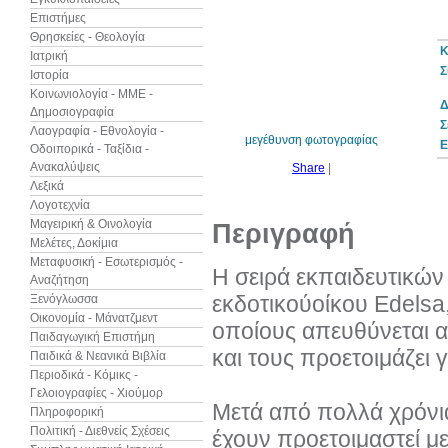
Επιστήμες
Θρησκείες - Θεολογία
Κ
Ιατρική
Σ
Ιστορία
10%
έκπτωση
Κοινωνιολογία - ΜΜΕ -
Δ
Δημοσιογραφία
Σ
Λαογραφία - Εθνολογία -
μεγέθυνση φωτογραφίας
Ε
Οδοιπορικά - Ταξίδια -
Ανακαλύψεις
Share
|
Λεξικά
Λογοτεχνία
Μαγειρική & Οινολογία
Περιγραφή
Μελέτες, Δοκίμια
Μεταφυσική - Εσωτερισμός -
Η σειρά εκπαιδευτικών
Αναζήτηση
εκδοτικούοίκου Edelsa
Ξενόγλωσσα
Οικονομία - Μάνατζμεντ
οποίους απευθύνεται α
Παιδαγωγική Επιστήμη
και τους προετοιμάζει γ
Παιδικά & Νεανικά Βιβλία
Περιοδικά - Κόμικς -
Γελοιογραφίες - Χιούμορ
Μετά από πολλά χρόνια
Πληροφορική
Πολιτική - Διεθνείς Σχέσεις
έχουν προετοιμαστεί με 