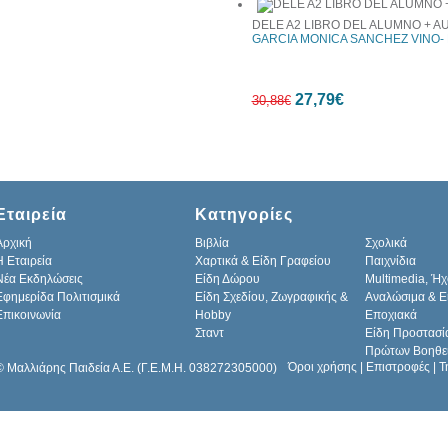
DELE A2 LIBRO DEL ALUMNO + 
GARCIA MONICA SANCHEZ VINO- 
10%
27,79€
έκπτωση
30,88€
10%
Εταιρεία
Κατηγορίες
έκπτωση
Αρχική
Βιβλία
Σχολικά
H Εταιρεία
Χαρτικά & Είδη Γραφείου
Παιχνίδια
Νέα Εκδηλώσεις
Είδη Δώρου
Multimedia, Ήχ
Εφημερίδα Πολιτισμικά
Είδη Σχεδίου, Ζωγραφικής &
Αναλώσιμα & Ε
Επικοινωνία
Hobby
Εποχιακά
Σταντ
Είδη Προστασί
Πρώτων Βοηθε
Όροι χρήσης
|
Επιστροφές
|
Τ
© Μαλλιάρης Παιδεία Α.Ε. (Γ.Ε.Μ.Η. 038272305000)