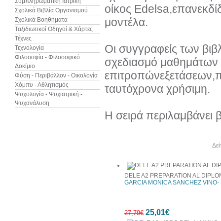
Συμπληρωματική Ιατρική
οίκος Edelsa,επανεκδίδ
Σχολικά Βιβλία Οργανισμού
μοντέλα.
Σχολικά Βοηθήματα
Ταξιδιωτικοί Οδηγοί & Χάρτες
Τέχνες
Οι συγγραφείς των βιβ
Τεχνολογία
Φιλοσοφία - Φιλοσοφικό
σχεδιασμό μαθημάτων 
Δοκίμιο
επιτροπώνεξετάσεων,πρ
Φύση - Περιβάλλον - Οικολογία
Χόμπυ - Αθλητισμός
ταυτόχρονα χρήσιμη.
Ψυχολογία - Ψυχιατρική -
Ψυχανάλυση
Η σειρά περιλαμβάνει 
Άλλα βιβλία του συγγραφέα
Δεί
DELE A2 PREPARATION AL DIPLO
GARCIA MONICA SANCHEZ VINO- 
25,01€
27,79€