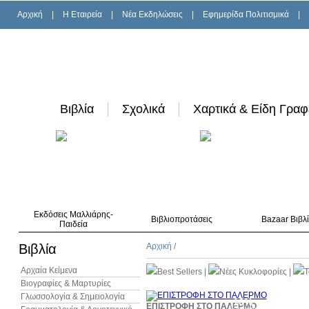
Αρχική
|
H Εταιρεία
|
Νέα Εκδηλώσεις
|
Εφημερίδα Πολιτισμικά
|
Βιβλία
Σχολικά
Χαρτικά & Είδη Γραφ
Εκδόσεις Μαλλιάρης-
Βιβλιοπροτάσεις
Bazaar Βιβλ
Παιδεία
Βιβλία
Αρχική
/
Αρχαία Κείμενα
Best Sellers
|
Νέες Κυκλοφορίες
|
T
Βιογραφίες & Μαρτυρίες
Γλωσσολογία & Σημειολογία
10%
ΕΠΙΣΤΡΟΦΗ ΣΤΟ ΠΑΛΕΡΜΟ
έκπτωση