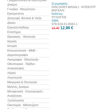
Γραμματολογία & Λογοτεχνικό
Συγγραφέας:
Δοκίμιο
DISCOURS MAGALI - ΝΤΙΣΚΟΥΡ
Γυναίκα - Μητρότητα -
ΜΑΓΚΑΛΙ
Εγκυμοσύνη
Εκδότης:
ΨΥΧΟΓΙΟΣ
Διατροφή, Βότανα & Υγεία
ISBN:
Δίκαιο
978-618-01-6582-1
Εγκυκλοπαίδειες
12,96 €
14,40
Επιστήμες
Θρησκείες - Θεολογία
Ιατρική
Ιστορία
Κοινωνιολογία - ΜΜΕ -
Δημοσιογραφία
Λαογραφία - Εθνολογία -
Οδοιπορικά - Ταξίδια -
Ανακαλύψεις
Λεξικά
Λογοτεχνία
Μαγειρική & Οινολογία
Μελέτες, Δοκίμια
Μεταφυσική - Εσωτερισμός -
Αναζήτηση
Ξενόγλωσσα
Οικονομία - Μάνατζμεντ