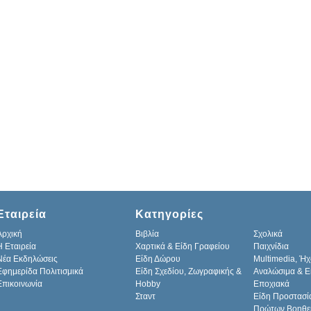
Εταιρεία
Κατηγορίες
Αρχική
Βιβλία
Σχολικά
H Εταιρεία
Χαρτικά & Είδη Γραφείου
Παιχνίδια
Νέα Εκδηλώσεις
Είδη Δώρου
Multimedia, Ήχ
Εφημερίδα Πολιτισμικά
Είδη Σχεδίου, Ζωγραφικής &
Αναλώσιμα & Ε
Επικοινωνία
Hobby
Εποχιακά
Σταντ
Είδη Προστασί
Πρώτων Βοηθε