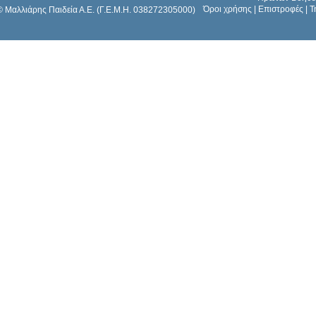
Όροι χρήσης
|
Επιστροφές
|
Τ
© Μαλλιάρης Παιδεία Α.Ε. (Γ.Ε.Μ.Η. 038272305000)