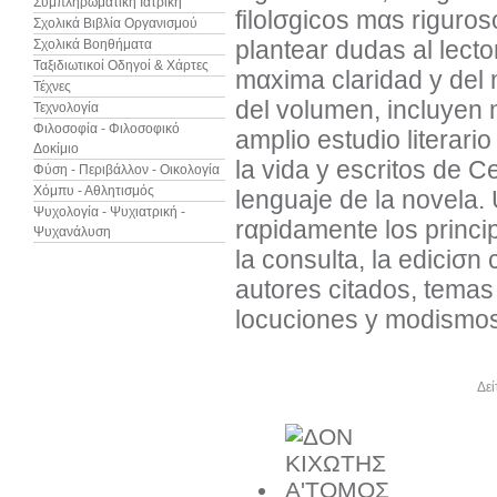
Συμπληρωματική Ιατρική
filolσgicos mαs riguro
Σχολικά Βιβλία Οργανισμού
plantear dudas al lect
Σχολικά Βοηθήματα
Ταξιδιωτικοί Οδηγοί & Χάρτες
mαxima claridad y del m
Τέχνες
del volumen, incluyen
Τεχνολογία
Φιλοσοφία - Φιλοσοφικό
amplio estudio literari
Δοκίμιο
la vida y escritos de C
Φύση - Περιβάλλον - Οικολογία
Χόμπυ - Αθλητισμός
lenguaje de la novela.
Ψυχολογία - Ψυχιατρική -
rαpidamente los principa
Ψυχανάλυση
la consulta, la ediciσn
autores citados, tema
locuciones y modismo
Άλλα βιβλία του συγγραφέα
Δεί