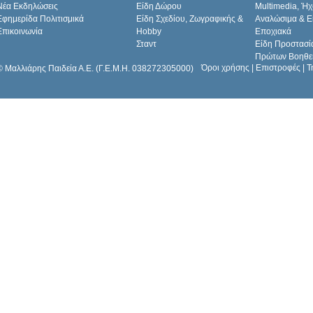
Νέα Εκδηλώσεις
Είδη Δώρου
Multimedia, Ήχ
Εφημερίδα Πολιτισμικά
Είδη Σχεδίου, Ζωγραφικής &
Αναλώσιμα & Ε
Επικοινωνία
Hobby
Εποχιακά
Σταντ
Είδη Προστασί
Πρώτων Βοηθε
Όροι χρήσης
|
Επιστροφές
|
Τ
© Μαλλιάρης Παιδεία Α.Ε. (Γ.Ε.Μ.Η. 038272305000)