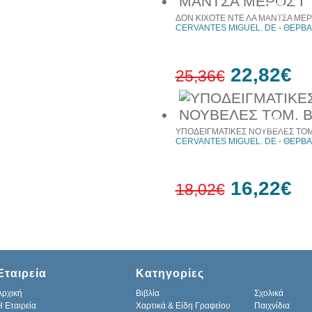
20%
έκπτωση
ΔΟΝ ΚΙΧΟΤΕ ΝΤΕ ΛΑ ΜΑΝΤΣΑ ΜΕΡ
CERVANTES MIGUEL. DE - ΘΕΡΒΑ
22,82€
25,36€
10%
έκπτωση
ΥΠΟΔΕΙΓΜΑΤΙΚΕΣ ΝΟΥΒΕΛΕΣ ΤΟΜ.
CERVANTES MIGUEL. DE - ΘΕΡΒΑ
16,22€
18,02€
10%
έκπτωση
Εταιρεία
Κατηγορίες
Αρχική
Βιβλία
Σχολικά
H Εταιρεία
Χαρτικά & Είδη Γραφείου
Παιχνίδια