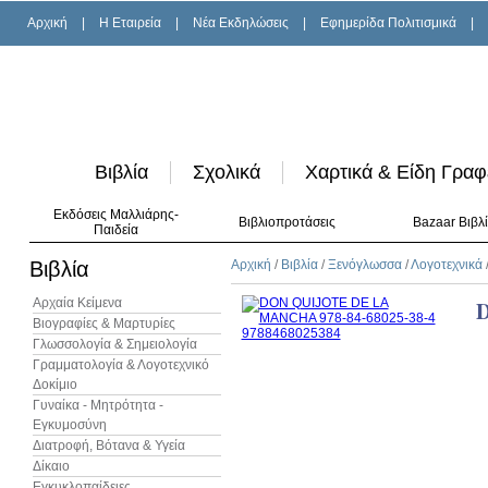
Αρχική
|
H Εταιρεία
|
Νέα Εκδηλώσεις
|
Εφημερίδα Πολιτισμικά
|
Βιβλία
Σχολικά
Χαρτικά & Είδη Γραφ
Εκδόσεις Μαλλιάρης-
Βιβλιοπροτάσεις
Bazaar Βιβλ
Παιδεία
Βιβλία
Αρχική
/
Βιβλία
/
Ξενόγλωσσα
/
Λογοτεχνικά
Αρχαία Κείμενα
Βιογραφίες & Μαρτυρίες
Γλωσσολογία & Σημειολογία
Γραμματολογία & Λογοτεχνικό
Δοκίμιο
Γυναίκα - Μητρότητα -
Εγκυμοσύνη
Διατροφή, Βότανα & Υγεία
Δίκαιο
Εγκυκλοπαίδειες