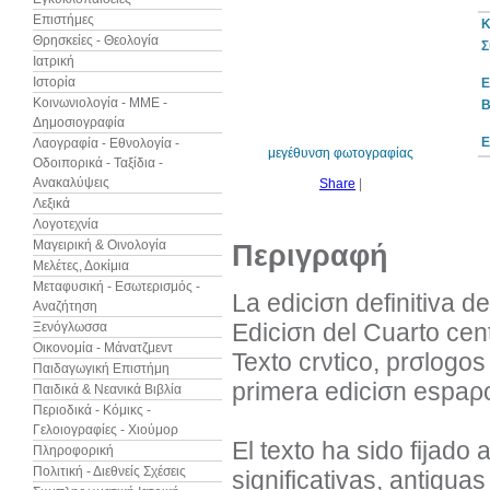
Επιστήμες
Κ
Θρησκείες - Θεολογία
Σ
Ιατρική
Ιστορία
Ε
10%
έκπτωση
Κοινωνιολογία - ΜΜΕ -
B
Δημοσιογραφία
Ε
Λαογραφία - Εθνολογία -
μεγέθυνση φωτογραφίας
Οδοιπορικά - Ταξίδια -
Ανακαλύψεις
Share
|
Λεξικά
Λογοτεχνία
Μαγειρική & Οινολογία
Περιγραφή
Μελέτες, Δοκίμια
Μεταφυσική - Εσωτερισμός -
La ediciσn definitiva d
Αναζήτηση
Ediciσn del Cuarto cen
Ξενόγλωσσα
Οικονομία - Μάνατζμεντ
Texto crνtico, prσlogo
Παιδαγωγική Επιστήμη
primera ediciσn espaρo
Παιδικά & Νεανικά Βιβλία
Περιοδικά - Κόμικς -
Γελοιογραφίες - Χιούμορ
El texto ha sido fijado
Πληροφορική
Πολιτική - Διεθνείς Σχέσεις
significativas, antigua