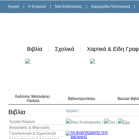
Αρχική
|
H Εταιρεία
|
Νέα Εκδηλώσεις
|
Εφημερίδα Πολιτισμικά
|
Βιβλία
Σχολικά
Χαρτικά & Είδη Γραφ
Εκδόσεις Μαλλιάρης-
Βιβλιοπροτάσεις
Bazaar Βιβλ
Παιδεία
Βιβλία
Αρχική
/
Αρχαία Κείμενα
Νέες Κυκλοφορίες
|
Top
|
Όλα
Βιογραφίες & Μαρτυρίες
Γλωσσολογία & Σημειολογία
10%
έκπτωση