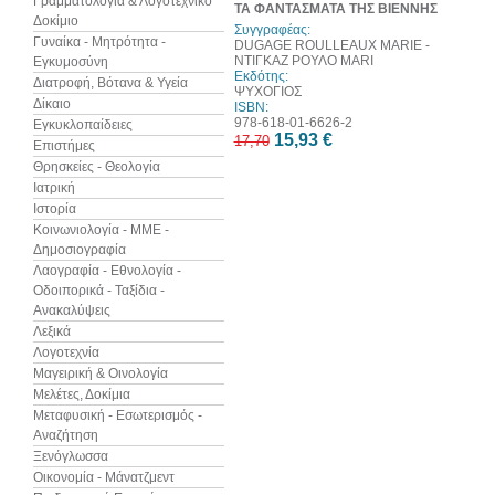
Γραμματολογία & Λογοτεχνικό
ΤΑ ΦΑΝΤΑΣΜΑΤΑ ΤΗΣ ΒΙΕΝΝΗΣ
Δοκίμιο
Συγγραφέας:
Γυναίκα - Μητρότητα -
DUGAGE ROULLEAUX MARIE -
ΝΤΙΓΚΑΖ ΡΟΥΛΟ MARI
Εγκυμοσύνη
Εκδότης:
Διατροφή, Βότανα & Υγεία
ΨΥΧΟΓΙΟΣ
Δίκαιο
ISBN:
978-618-01-6626-2
Εγκυκλοπαίδειες
15,93 €
17,70
Επιστήμες
Θρησκείες - Θεολογία
Ιατρική
Ιστορία
Κοινωνιολογία - ΜΜΕ -
Δημοσιογραφία
Λαογραφία - Εθνολογία -
Οδοιπορικά - Ταξίδια -
Ανακαλύψεις
Λεξικά
Λογοτεχνία
Μαγειρική & Οινολογία
Μελέτες, Δοκίμια
Μεταφυσική - Εσωτερισμός -
Αναζήτηση
Ξενόγλωσσα
Οικονομία - Μάνατζμεντ