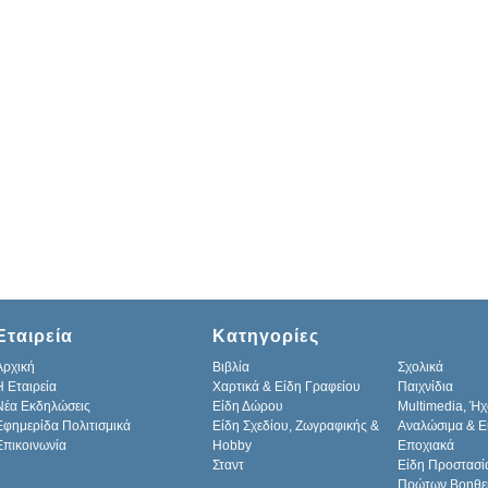
Εταιρεία
Κατηγορίες
Αρχική
Βιβλία
Σχολικά
H Εταιρεία
Χαρτικά & Είδη Γραφείου
Παιχνίδια
Νέα Εκδηλώσεις
Είδη Δώρου
Multimedia, Ήχ
Εφημερίδα Πολιτισμικά
Είδη Σχεδίου, Ζωγραφικής &
Αναλώσιμα & Ε
Επικοινωνία
Hobby
Εποχιακά
Σταντ
Είδη Προστασί
Πρώτων Βοηθε