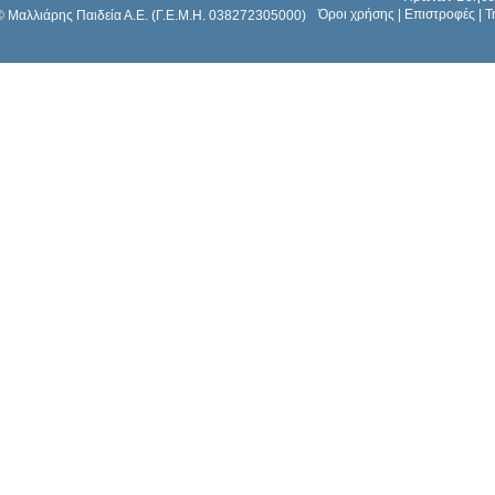
Όροι χρήσης
|
Επιστροφές
|
Τ
© Μαλλιάρης Παιδεία Α.Ε. (Γ.Ε.Μ.Η. 038272305000)