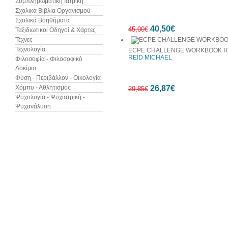
Συμπληρωματική Ιατρική
Σχολικά Βιβλία Οργανισμού
Σχολικά Βοηθήματα
7%
40,50€
έκπτωση
45,00€
Ταξιδιωτικοί Οδηγοί & Χάρτες
Τέχνες
Τεχνολογία
ECPE CHALLENGE WORKBOOK RE
REID MICHAEL
Φιλοσοφία - Φιλοσοφικό
Δοκίμιο
Φύση - Περιβάλλον - Οικολογία
10%
Χόμπυ - Αθλητισμός
26,87€
έκπτωση
29,85€
Ψυχολογία - Ψυχιατρική -
Ψυχανάλυση
10%
έκπτωση