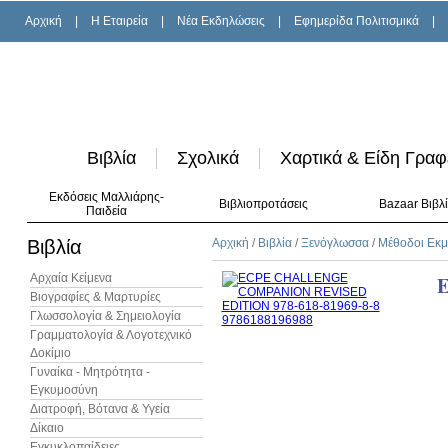
Αρχική
|
H Εταιρεία
|
Νέα Εκδηλώσεις
|
Εφημερίδα Πολιτισμικά
|
Βιβλία
Σχολικά
Χαρτικά & Είδη Γραφ
Εκδόσεις Μαλλιάρης-
Βιβλιοπροτάσεις
Bazaar Βιβλ
Παιδεία
Βιβλία
Αρχική
/
Βιβλία
/
Ξενόγλωσσα
/
Μέθοδοι Εκ
Αρχαία Κείμενα
Βιογραφίες & Μαρτυρίες
Γλωσσολογία & Σημειολογία
Γραμματολογία & Λογοτεχνικό
Δοκίμιο
Γυναίκα - Μητρότητα -
Εγκυμοσύνη
Διατροφή, Βότανα & Υγεία
Δίκαιο
Εγκυκλοπαίδειες