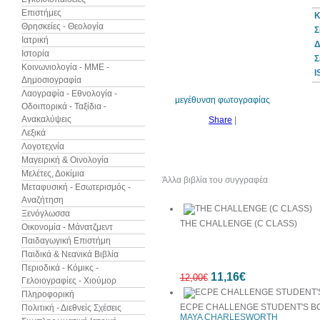
Επιστήμες
Κ
Θρησκείες - Θεολογία
Σ
Ιατρική
Δ
Ιστορία
10%
Σ
έκπτωση
Κοινωνιολογία - ΜΜΕ -
I
Δημοσιογραφία
Λαογραφία - Εθνολογία -
μεγέθυνση φωτογραφίας
Οδοιπορικά - Ταξίδια -
Ανακαλύψεις
Share
|
Λεξικά
Λογοτεχνία
Μαγειρική & Οινολογία
Μελέτες, Δοκίμια
Άλλα βιβλία του συγγραφέα
Δεί
Μεταφυσική - Εσωτερισμός -
Αναζήτηση
Ξενόγλωσσα
THE CHALLENGE (C CLASS)
Οικονομία - Μάνατζμεντ
Παιδαγωγική Επιστήμη
Παιδικά & Νεανικά Βιβλία
Περιοδικά - Κόμικς -
11,16€
12,00€
Γελοιογραφίες - Χιούμορ
Πληροφορική
ECPE CHALLENGE STUDENT'S BO
Πολιτική - Διεθνείς Σχέσεις
MAYA CHARLESWORTH