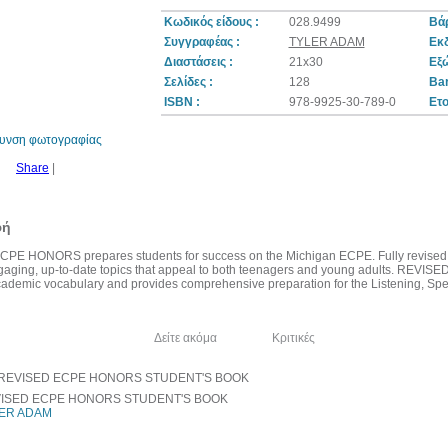
Κωδικός είδους :
028.9499
Βάρ
Συγγραφέας :
TYLER ADAM
Εκδ
Διαστάσεις :
21x30
Εξ
7%
Σελίδες :
128
Bar
έκπτωση
ISBN :
978-9925-30-789-0
Ετο
θυνση φωτογραφίας
Share
|
φή
E HONORS prepares students for success on the Michigan ECPE. Fully revised to r
gaging, up-to-date topics that appeal to both teenagers and young adults. REV
academic vocabulary and provides comprehensive preparation for the Listening, Spe
λία του συγγραφέα
Δείτε ακόμα
Κριτικές
ISED ECPE HONORS STUDENT'S BOOK
ER ADAM