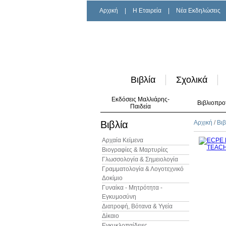
Αρχική
|
H Εταιρεία
|
Νέα Εκδηλώσεις
Βιβλία
Σχολικά
Εκδόσεις Μαλλιάρης-
Βιβλιοπρο
Παιδεία
Βιβλία
Αρχική
/
Βιβ
Αρχαία Κείμενα
Βιογραφίες & Μαρτυρίες
Γλωσσολογία & Σημειολογία
Γραμματολογία & Λογοτεχνικό
Δοκίμιο
Γυναίκα - Μητρότητα -
Εγκυμοσύνη
Διατροφή, Βότανα & Υγεία
Δίκαιο
Εγκυκλοπαίδειες