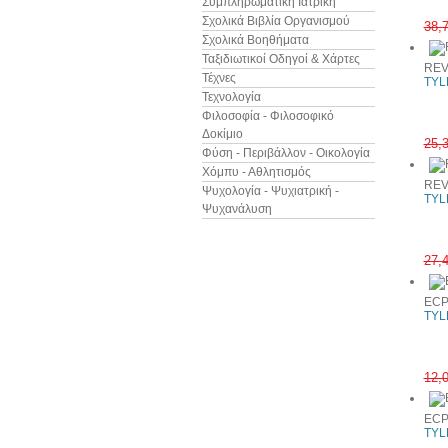
Συμπληρωματική Ιατρική
Σχολικά Βιβλία Οργανισμού
38,
Σχολικά Βοηθήματα
Ταξιδιωτικοί Οδηγοί & Χάρτες
REV
Τέχνες
TYL
Τεχνολογία
Φιλοσοφία - Φιλοσοφικό
Δοκίμιο
25,
Φύση - Περιβάλλον - Οικολογία
Χόμπυ - Αθλητισμός
REV
Ψυχολογία - Ψυχιατρική -
TYL
Ψυχανάλυση
27,
ECP
TYL
12,
ECP
TYL