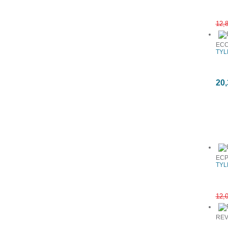
12,
ECC
TYL
20,
Συχνά αγ
ECP
TYL
12,
REV