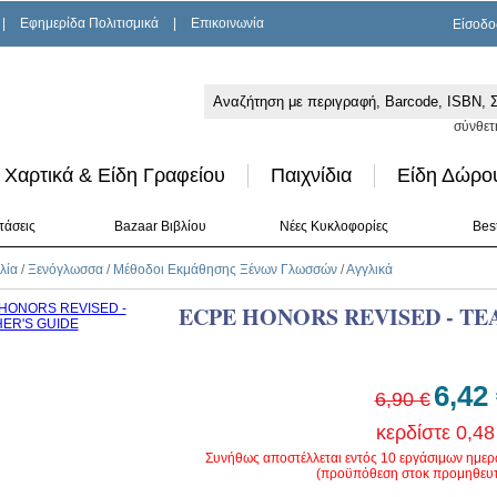
|
Εφημερίδα Πολιτισμικά
|
Επικοινωνία
Είσοδο
σύνθετ
Χαρτικά & Είδη Γραφείου
Παιχνίδια
Είδη Δώρο
τάσεις
Bazaar Βιβλίου
Νέες Κυκλοφορίες
Best
λία
/
Ξενόγλωσσα
/
Μέθοδοι Εκμάθησης Ξένων Γλωσσών
/
Αγγλικά
ECPE HONORS REVISED - TE
6,42
6,90 €
κερδίστε 0,48
Συνήθως αποστέλλεται εντός 10 εργάσιμων ημε
(προϋπόθεση στοκ προμηθευτ