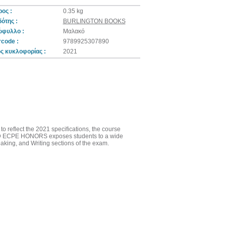
ος :
0.35 kg
ότης :
BURLINGTON BOOKS
ώφυλλο :
Μαλακό
code :
9789925307890
ς κυκλοφορίας :
2021
eflect the 2021 specifications, the course
ISED ECPE HONORS exposes students to a wide
aking, and Writing sections of the exam.