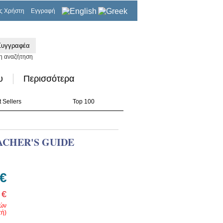
ς Χρήστη
Εγγραφή
0,00€
η αναζήτηση
υ
Περισσότερα
 Sellers
Top 100
ACHER'S GUIDE
 €
 €
ρών
ή)