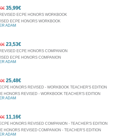
35,99€
70€
ISED ECPE HONORS WORKBOOK
ER ADAM
7%
23,53€
έκπτωση
30€
ISED ECPE HONORS COMPANION
ER ADAM
7%
25,48€
έκπτωση
40€
E HONORS REVISED - WORKBOOK TEACHER'S EDITION
ER ADAM
7%
11,16€
έκπτωση
00€
E HONORS REVISED COMPANION - TEACHER'S EDITION
ER ADAM