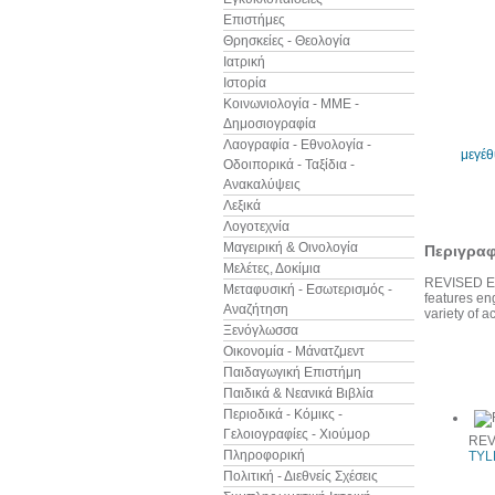
Επιστήμες
Θρησκείες - Θεολογία
Ιατρική
Ιστορία
Κοινωνιολογία - ΜΜΕ -
Δημοσιογραφία
Λαογραφία - Εθνολογία -
μεγέ
Οδοιπορικά - Ταξίδια -
Ανακαλύψεις
Λεξικά
Λογοτεχνία
Μαγειρική & Οινολογία
Περιγρα
Μελέτες, Δοκίμια
REVISED ECP
Μεταφυσική - Εσωτερισμός -
features en
Αναζήτηση
variety of 
Ξενόγλωσσα
Οικονομία - Μάνατζμεντ
Παιδαγωγική Επιστήμη
Άλλα βιβ
Παιδικά & Νεανικά Βιβλία
Περιοδικά - Κόμικς -
Γελοιογραφίες - Χιούμορ
REV
Πληροφορική
TYL
Πολιτική - Διεθνείς Σχέσεις