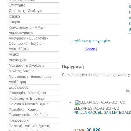
Επιστήμες
Κ
Θρησκείες - Θεολογία
Σ
Ιατρική
Δ
Ιστορία
10%
Σ
έκπτωση
Κοινωνιολογία - ΜΜΕ -
I
Δημοσιογραφία
Λαογραφία - Εθνολογία -
μεγέθυνση φωτογραφίας
Οδοιπορικά - Ταξίδια -
Ανακαλύψεις
Share
|
Λεξικά
Λογοτεχνία
Μαγειρική & Οινολογία
Περιγραφή
Μελέτες, Δοκίμια
Curso intensivo de espanol para jovenes y
Μεταφυσική - Εσωτερισμός -
Αναζήτηση
Ξενόγλωσσα
Άλλα βιβλία του συγγραφέα
Δεί
Οικονομία - Μάνατζμεντ
Παιδαγωγική Επιστήμη
Παιδικά & Νεανικά Βιβλία
ELEXPRES (A1-A2-B1) +CD
Περιοδικά - Κόμικς -
PINILLA RAQUEL, SAN MATEO ALI
Γελοιογραφίες - Χιούμορ
Πληροφορική
Πολιτική - Διεθνείς Σχέσεις
30,02€
37,53€