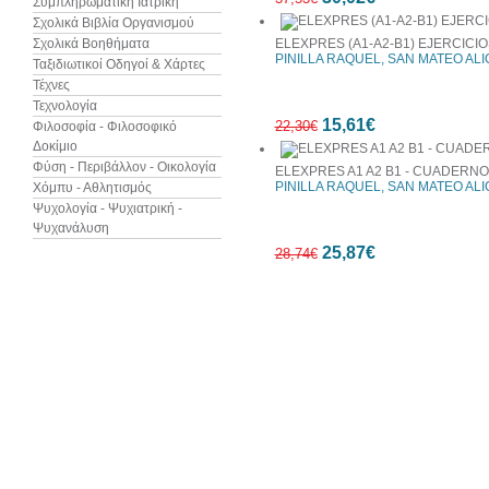
Συμπληρωματική Ιατρική
Σχολικά Βιβλία Οργανισμού
Σχολικά Βοηθήματα
ELEXPRES (A1-A2-B1) EJERCICIO
PINILLA RAQUEL, SAN MATEO ALI
Ταξιδιωτικοί Οδηγοί & Χάρτες
Τέχνες
Τεχνολογία
20%
15,61€
έκπτωση
22,30€
Φιλοσοφία - Φιλοσοφικό
Δοκίμιο
Φύση - Περιβάλλον - Οικολογία
ELEXPRES A1 A2 B1 - CUADERNO
PINILLA RAQUEL, SAN MATEO ALI
Χόμπυ - Αθλητισμός
Ψυχολογία - Ψυχιατρική -
Ψυχανάλυση
30%
25,87€
έκπτωση
28,74€
10%
έκπτωση