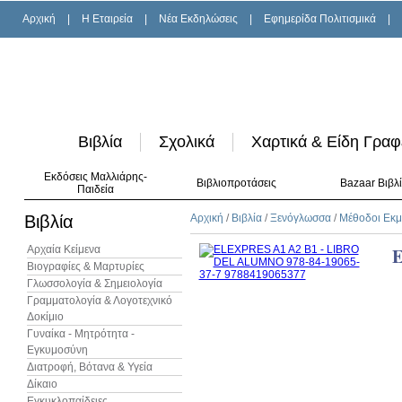
Αρχική
|
H Εταιρεία
|
Νέα Εκδηλώσεις
|
Εφημερίδα Πολιτισμικά
|
Βιβλία
Σχολικά
Χαρτικά & Είδη Γραφ
Εκδόσεις Μαλλιάρης-
Βιβλιοπροτάσεις
Bazaar Βιβλ
Παιδεία
Βιβλία
Αρχική
/
Βιβλία
/
Ξενόγλωσσα
/
Μέθοδοι Εκ
Αρχαία Κείμενα
E
Βιογραφίες & Μαρτυρίες
Γλωσσολογία & Σημειολογία
Γραμματολογία & Λογοτεχνικό
Δοκίμιο
Γυναίκα - Μητρότητα -
Εγκυμοσύνη
Διατροφή, Βότανα & Υγεία
Δίκαιο
Εγκυκλοπαίδειες