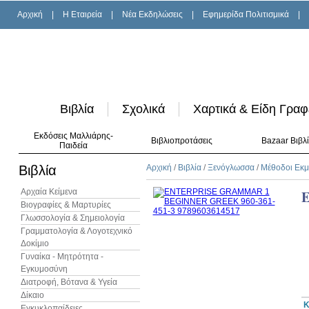
Αρχική
|
H Εταιρεία
|
Νέα Εκδηλώσεις
|
Εφημερίδα Πολιτισμικά
|
Βιβλία
Σχολικά
Χαρτικά & Είδη Γραφ
Εκδόσεις Μαλλιάρης-
Βιβλιοπροτάσεις
Bazaar Βιβλ
Παιδεία
Βιβλία
Αρχική
/
Βιβλία
/
Ξενόγλωσσα
/
Μέθοδοι Εκ
Αρχαία Κείμενα
Βιογραφίες & Μαρτυρίες
Γλωσσολογία & Σημειολογία
Γραμματολογία & Λογοτεχνικό
Δοκίμιο
Γυναίκα - Μητρότητα -
Εγκυμοσύνη
Διατροφή, Βότανα & Υγεία
Δίκαιο
Κ
Εγκυκλοπαίδειες