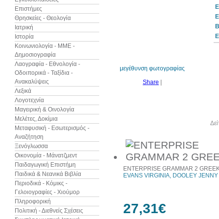
Ε
Επιστήμες
Ε
Θρησκείες - Θεολογία
B
Ιατρική
Ε
Ιστορία
Κοινωνιολογία - ΜΜΕ -
Δημοσιογραφία
Λαογραφία - Εθνολογία -
μεγέθυνση φωτογραφίας
Οδοιπορικά - Ταξίδια -
Ανακαλύψεις
Share
|
Λεξικά
Λογοτεχνία
Μαγειρική & Οινολογία
Μελέτες, Δοκίμια
Άλλα βιβλία του συγγραφέα
Δεί
Μεταφυσική - Εσωτερισμός -
Αναζήτηση
Ξενόγλωσσα
Οικονομία - Μάνατζμεντ
Παιδαγωγική Επιστήμη
ENTERPRISE GRAMMAR 2 GREE
Παιδικά & Νεανικά Βιβλία
EVANS VIRGINIA, DOOLEY JENNY
Περιοδικά - Κόμικς -
Γελοιογραφίες - Χιούμορ
Πληροφορική
27,31€
Πολιτική - Διεθνείς Σχέσεις