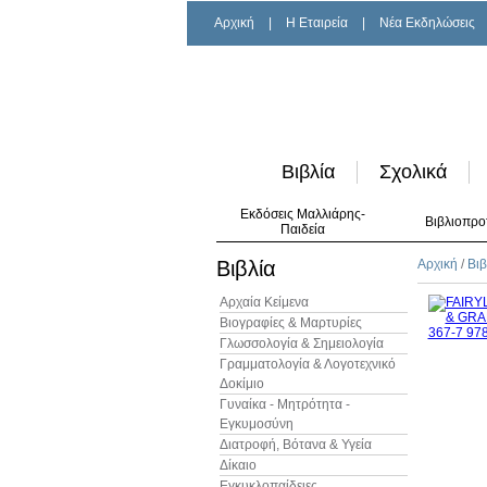
Αρχική
|
H Εταιρεία
|
Νέα Εκδηλώσεις
Βιβλία
Σχολικά
Εκδόσεις Μαλλιάρης-
Βιβλιοπρο
Παιδεία
Βιβλία
Αρχική
/
Βιβ
Αρχαία Κείμενα
Βιογραφίες & Μαρτυρίες
Γλωσσολογία & Σημειολογία
Γραμματολογία & Λογοτεχνικό
Δοκίμιο
Γυναίκα - Μητρότητα -
Εγκυμοσύνη
Διατροφή, Βότανα & Υγεία
Δίκαιο
Εγκυκλοπαίδειες