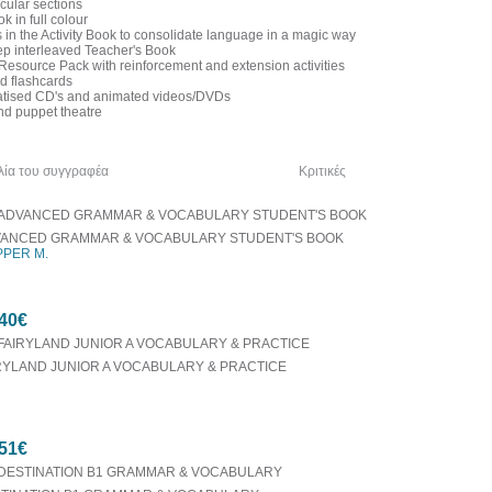
icular sections
ok in full colour
s in the Activity Book to consolidate language in a magic way
tep interleaved Teacher's Book
 Resource Pack with reinforcement and extension activities
nd flashcards
matised CD's and animated videos/DVDs
nd puppet theatre
λία του συγγραφέα
Δείτε ακόμα
Κριτικές
ANCED GRAMMAR & VOCABULARY STUDENT'S BOOK
PPER M.
40€
RYLAND JUNIOR A VOCABULARY & PRACTICE
51€