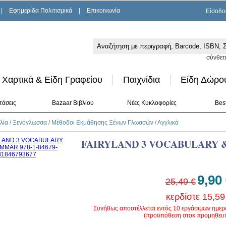
|
Εφημερίδα Πολιτισμικά
|
Επικοινωνία
Είσοδο
σύνθετ
Χαρτικά & Είδη Γραφείου
Παιχνίδια
Είδη Δώρο
τάσεις
Bazaar Βιβλίου
Νέες Κυκλοφορίες
Best
λία
/
Ξενόγλωσσα
/
Μέθοδοι Εκμάθησης Ξένων Γλωσσών
/
Αγγλικά
FAIRYLAND 3 VOCABULARY
9,90
25,49 €
κερδίστε 15,59
Συνήθως αποστέλλεται εντός 10 εργάσιμων ημε
(προϋπόθεση στοκ προμηθευτ