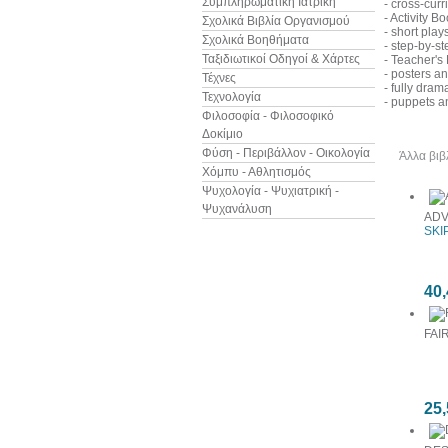
Συμπληρωματική Ιατρική
- cross-curr
- Activity Bo
Σχολικά Βιβλία Οργανισμού
- short play
Σχολικά Βοηθήματα
- step-by-s
Ταξιδιωτικοί Οδηγοί & Χάρτες
- Teacher's
- posters a
Τέχνες
- fully dra
Τεχνολογία
- puppets a
Φιλοσοφία - Φιλοσοφικό
Δοκίμιο
Φύση - Περιβάλλον - Οικολογία
Άλλα βιβ
Χόμπυ - Αθλητισμός
Ψυχολογία - Ψυχιατρική -
Ψυχανάλυση
ADV
SKI
40,
FAI
25,