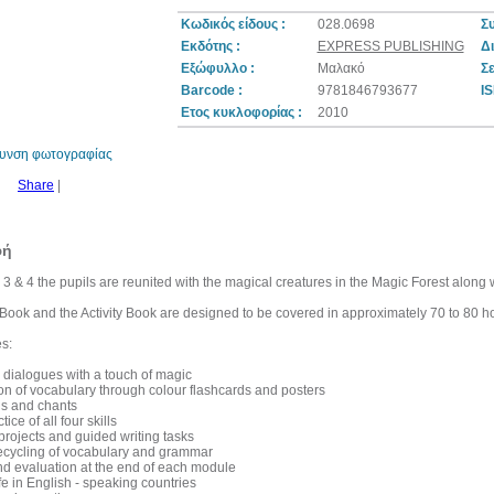
Κωδικός είδους :
028.0698
Σ
Εκδότης :
EXPRESS PUBLISHING
Δι
Εξώφυλλο :
Μαλακό
Σε
61%
Barcode :
9781846793677
IS
έκπτωση
Ετος κυκλοφορίας :
2010
θυνση φωτογραφίας
Share
|
φή
 3 & 4 the pupils are reunited with the magical creatures in the Magic Forest along w
 Book and the Activity Book are designed to be covered in approximately 70 to 80 h
s:
g dialogues with a touch of magic
ion of vocabulary through colour flashcards and posters
gs and chants
tice of all four skills
 projects and guided writing tasks
recycling of vocabulary and grammar
and evaluation at the end of each module
life in English - speaking countries