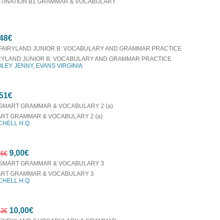
TINATION B1 GRAMMAR & VOCABULARY
48€
RYLAND JUNIOR B: VOCABULARY AND GRAMMAR PRACTICE
LEY JENNY, EVANS VIRGINIA
51€
RT GRAMMAR & VOCABULARY 2 (a)
CHELL H.Q.
9,00€
16€
RT GRAMMAR & VOCABULARY 3
CHELL H.Q.
53%
10,00€
έκπτωση
13€