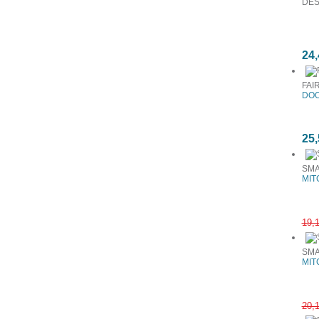
DES
24,
FAI
DOO
25,
SMA
MIT
19,
SMA
MIT
20,