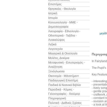
Επιστήμες
Θρησκείες - Θεολογία
Ιατρική
Ιστορία
Κοινωνιολογία - ΜΜΕ -
Δημοσιογραφία
Λαογραφία - Εθνολογία -
μεγέ
Οδοιπορικά - Ταξίδια -
Ανακαλύψεις
Λεξικά
Λογοτεχνία
Μαγειρική & Οινολογία
Περιγρα
Μελέτες, Δοκίμια
In Fairyland
Μεταφυσική - Εσωτερισμός -
Αναζήτηση
The Pupil's
Ξενόγλωσσα
Key Feature
Οικονομία - Μάνατζμεντ
Παιδαγωγική Επιστήμη
- interestin
- presentat
Παιδικά & Νεανικά Βιβλία
- lively son
Περιοδικά - Κόμικς -
- gentle prac
Γελοιογραφίες - Χιούμορ
- craftwork,
- constant 
Πληροφορική
- revision 
Πολιτική - Διεθνείς Σχέσεις
- a look at 