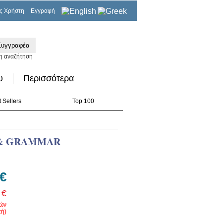
ς Χρήστη
Εγγραφή
0,00€
η αναζήτηση
υ
Περισσότερα
 Sellers
Top 100
 & GRAMMAR
 €
 €
ρών
ή)