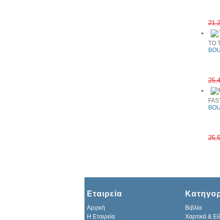
21,
TO 
BOU
25,
FAS
BOU
25,
Εταιρεία
Κατηγορ
Αρχική
Βιβλία
H Εταιρεία
Χαρτικά & Εί