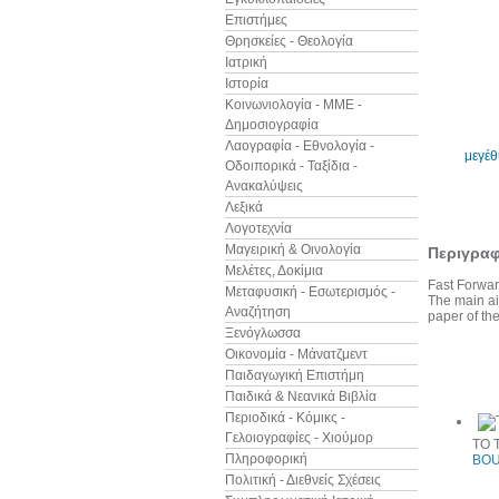
Επιστήμες
Θρησκείες - Θεολογία
Ιατρική
Ιστορία
Κοινωνιολογία - ΜΜΕ -
Δημοσιογραφία
Λαογραφία - Εθνολογία -
μεγέ
Οδοιπορικά - Ταξίδια -
Ανακαλύψεις
Λεξικά
Λογοτεχνία
Μαγειρική & Οινολογία
Περιγρα
Μελέτες, Δοκίμια
Fast Forward
Μεταφυσική - Εσωτερισμός -
The main aim
Αναζήτηση
paper of th
Ξενόγλωσσα
Οικονομία - Μάνατζμεντ
Παιδαγωγική Επιστήμη
Άλλα βιβ
Παιδικά & Νεανικά Βιβλία
Περιοδικά - Κόμικς -
Γελοιογραφίες - Χιούμορ
TO 
Πληροφορική
BOU
Πολιτική - Διεθνείς Σχέσεις