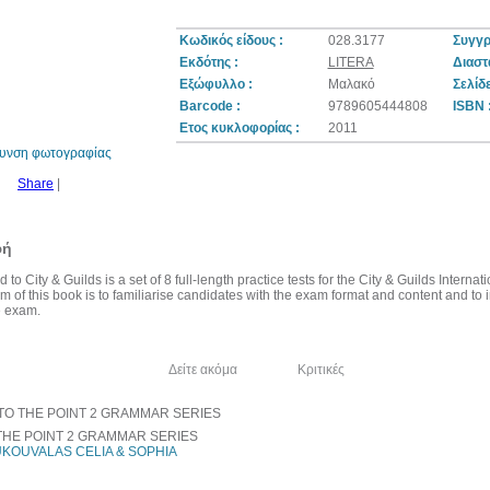
Κωδικός είδους :
028.3177
Συγγρ
Εκδότης :
LITERA
Διαστά
Εξώφυλλο :
Μαλακό
Σελίδε
10%
έκπτωση
Barcode :
9789605444808
ISBN 
Ετος κυκλοφορίας :
2011
θυνση φωτογραφίας
Share
|
φή
 to City & Guilds is a set of 8 full-length practice tests for the City & Guilds Inte
 of this book is to familiarise candidates with the exam format and content and to i
e exam.
λία του συγγραφέα
Δείτε ακόμα
Κριτικές
THE POINT 2 GRAMMAR SERIES
KOUVALAS CELIA & SOPHIA