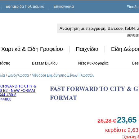
|
Εφημερίδα Πολιτισμικά
|
Επικοινωνία
Είσοδο
σύνθετ
Χαρτικά & Είδη Γραφείου
Παιχνίδια
Είδη Δώρο
τάσεις
Bazaar Βιβλίου
Νέες Κυκλοφορίες
Best
λία
/
Ξενόγλωσσα
/
Μέθοδοι Εκμάθησης Ξένων Γλωσσών
FAST FORWARD TO CITY & GU
FORMAT
23,65
26,28 €
κερδίστε 2,63
Εξαντλημέ