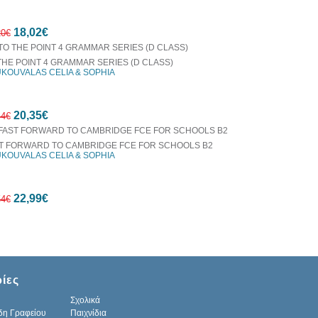
15%
18,02€
έκπτωση
20€
THE POINT 4 GRAMMAR SERIES (D CLASS)
KOUVALAS CELIA & SOPHIA
15%
20,35€
έκπτωση
44€
T FORWARD TO CAMBRIDGE FCE FOR SCHOOLS B2
KOUVALAS CELIA & SOPHIA
20%
22,99€
έκπτωση
54€
10%
ίες
έκπτωση
Σχολικά
δη Γραφείου
Παιχνίδια