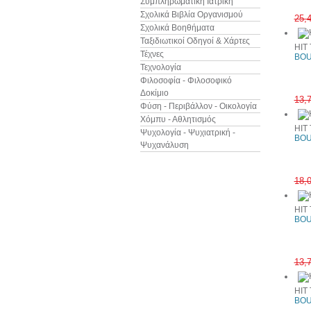
Συμπληρωματική Ιατρική
Σχολικά Βιβλία Οργανισμού
25,
Σχολικά Βοηθήματα
Ταξιδιωτικοί Οδηγοί & Χάρτες
HIT
Τέχνες
BOU
Τεχνολογία
Φιλοσοφία - Φιλοσοφικό
Δοκίμιο
13,
Φύση - Περιβάλλον - Οικολογία
Χόμπυ - Αθλητισμός
HIT
Ψυχολογία - Ψυχιατρική -
BOU
Ψυχανάλυση
18,
HIT
BOU
13,
HIT
BOU