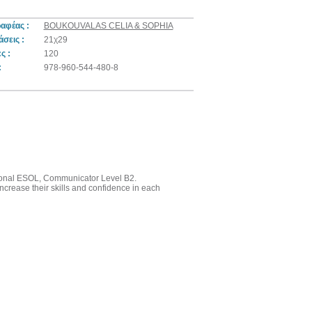
αφέας :
BOUKOUVALAS CELIA & SOPHIA
σεις :
21χ29
ς :
120
:
978-960-544-480-8
rnational ESOL, Communicator Level B2.
ncrease their skills and confidence in each