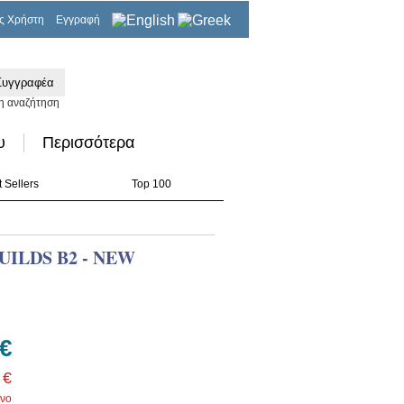
ς Χρήστη
Εγγραφή
0,00€
η αναζήτηση
υ
Περισσότερα
 Sellers
Top 100
ILDS B2 - NEW
 €
 €
νο