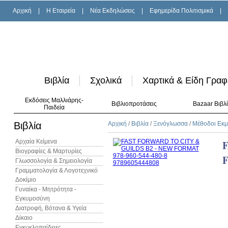
Αρχική
|
H Εταιρεία
|
Νέα Εκδηλώσεις
|
Εφημερίδα Πολιτισμικά
|
Βιβλία
Σχολικά
Χαρτικά & Είδη Γραφ
Εκδόσεις Μαλλιάρης-
Βιβλιοπροτάσεις
Bazaar Βιβλ
Παιδεία
Βιβλία
Αρχική
/
Βιβλία
/
Ξενόγλωσσα
/
Μέθοδοι Εκ
Αρχαία Κείμενα
F
Βιογραφίες & Μαρτυρίες
Γλωσσολογία & Σημειολογία
Γραμματολογία & Λογοτεχνικό
Δοκίμιο
Γυναίκα - Μητρότητα -
Εγκυμοσύνη
Διατροφή, Βότανα & Υγεία
Δίκαιο
Εγκυκλοπαίδειες