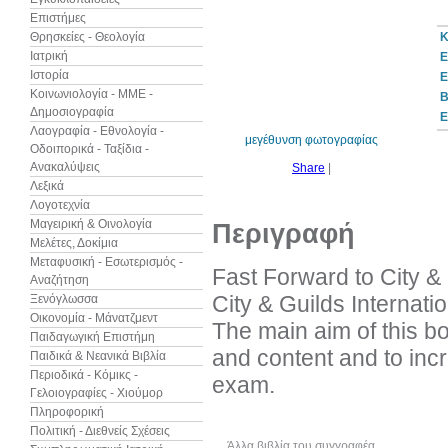
Επιστήμες
Θρησκείες - Θεολογία
Κ
Ιατρική
Ε
Ιστορία
Ε
10%
έκπτωση
Κοινωνιολογία - ΜΜΕ -
B
Δημοσιογραφία
Ε
Λαογραφία - Εθνολογία -
μεγέθυνση φωτογραφίας
Οδοιπορικά - Ταξίδια -
Ανακαλύψεις
Share
|
Λεξικά
Λογοτεχνία
Μαγειρική & Οινολογία
Περιγραφή
Μελέτες, Δοκίμια
Μεταφυσική - Εσωτερισμός -
Fast Forward to City & G
Αναζήτηση
City & Guilds Internat
Ξενόγλωσσα
Οικονομία - Μάνατζμεντ
The main aim of this bo
Παιδαγωγική Επιστήμη
and content and to incr
Παιδικά & Νεανικά Βιβλία
Περιοδικά - Κόμικς -
exam.
Γελοιογραφίες - Χιούμορ
Πληροφορική
Πολιτική - Διεθνείς Σχέσεις
Άλλα βιβλία του συγγραφέα
Δεί