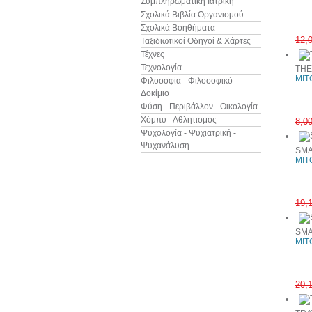
Συμπληρωματική Ιατρική
Σχολικά Βιβλία Οργανισμού
Σχολικά Βοηθήματα
12,
Ταξιδιωτικοί Οδηγοί & Χάρτες
Τέχνες
Τεχνολογία
THE
MIT
Φιλοσοφία - Φιλοσοφικό
Δοκίμιο
Φύση - Περιβάλλον - Οικολογία
Χόμπυ - Αθλητισμός
8,0
Ψυχολογία - Ψυχιατρική -
Ψυχανάλυση
SMA
MIT
19,
SMA
MIT
20,