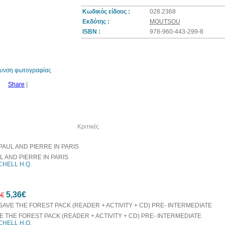
Κωδικός είδους :
028.2368
Εκδότης :
MOUTSOU
ISBN :
978-960-443-299-8
θυνση φωτογραφίας
Share
|
λία του συγγραφέα
Κριτικές
L AND PIERRE IN PARIS
CHELL H.Q.
5,36€
6€
E THE FOREST PACK (READER + ACTIVITY + CD) PRE- INTERMEDIATE
CHELL H.Q.