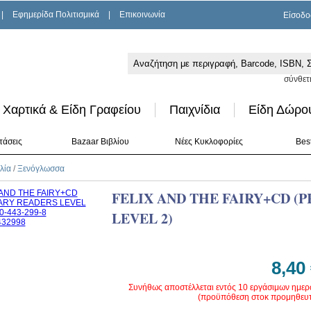
|
Εφημερίδα Πολιτισμικά
|
Επικοινωνία
Είσοδο
σύνθετ
Χαρτικά & Είδη Γραφείου
Παιχνίδια
Είδη Δώρο
τάσεις
Bazaar Βιβλίου
Νέες Κυκλοφορίες
Best
λία
/
Ξενόγλωσσα
FELIX AND THE FAIRY+CD (
LEVEL 2)
8,40
Συνήθως αποστέλλεται εντός 10 εργάσιμων ημε
(προϋπόθεση στοκ προμηθευτ