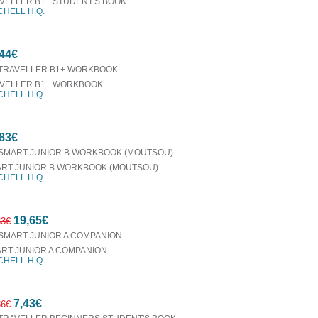
VELLER B1+ STUDENT'S BOOK
CHELL H.Q.
50%
44€
έκπτωση
VELLER B1+ WORKBOOK
CHELL H.Q.
83€
RT JUNIOR Β WORKBOOK (MOUTSOU)
CHELL H.Q.
19,65€
83€
RT JUNIOR A COMPANION
CHELL H.Q.
10%
7,43€
έκπτωση
86€