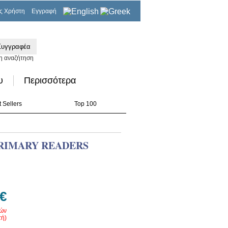
ς Χρήστη
Εγγραφή
0,00€
η αναζήτηση
υ
Περισσότερα
 Sellers
Top 100
PRIMARY READERS
 €
ρών
ή)