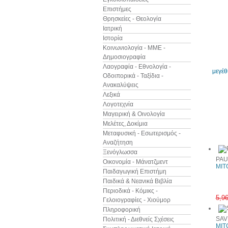
Επιστήμες
Θρησκείες - Θεολογία
Ιατρική
Ιστορία
Κοινωνιολογία - ΜΜΕ -
Δημοσιογραφία
Λαογραφία - Εθνολογία -
μεγέ
Οδοιπορικά - Ταξίδια -
Ανακαλύψεις
Λεξικά
Λογοτεχνία
Μαγειρική & Οινολογία
Μελέτες, Δοκίμια
Άλλα βιβ
Μεταφυσική - Εσωτερισμός -
Αναζήτηση
Ξενόγλωσσα
PAU
Οικονομία - Μάνατζμεντ
MIT
Παιδαγωγική Επιστήμη
Παιδικά & Νεανικά Βιβλία
Περιοδικά - Κόμικς -
5,9
Γελοιογραφίες - Χιούμορ
Πληροφορική
SAV
Πολιτική - Διεθνείς Σχέσεις
MIT