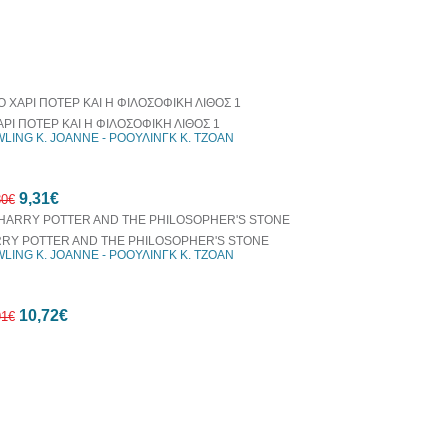
οράζονται μαζί
ΑΡΙ ΠΟΤΕΡ ΚΑΙ Η ΦΙΛΟΣΟΦΙΚΗ ΛΙΘΟΣ 1
LING K. JOANNE - ΡΟΟΥΛΙΝΓΚ Κ. ΤΖΟΑΝ
9,31€
30€
RY POTTER AND THE PHILOSOPHER'S STONE
LING K. JOANNE - ΡΟΟΥΛΙΝΓΚ Κ. ΤΖΟΑΝ
30%
10,72€
έκπτωση
91€
web
10%
έκπτωση