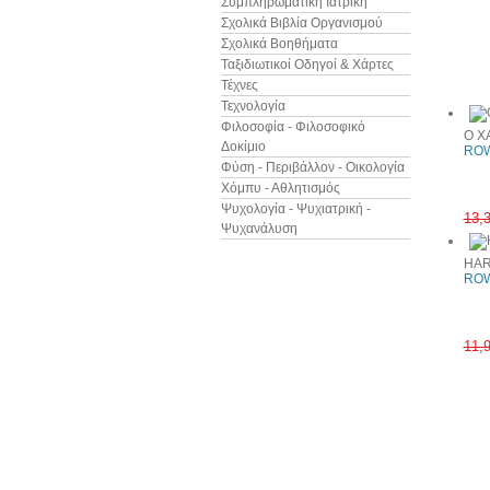
Συμπληρωματική Ιατρική
Σχολικά Βιβλία Οργανισμού
Σχολικά Βοηθήματα
Ταξιδιωτικοί Οδηγοί & Χάρτες
Συχνά αγ
Τέχνες
Τεχνολογία
Φιλοσοφία - Φιλοσοφικό
Ο Χ
Δοκίμιο
ROW
Φύση - Περιβάλλον - Οικολογία
Χόμπυ - Αθλητισμός
Ψυχολογία - Ψυχιατρική -
13,
Ψυχανάλυση
HAR
ROW
11,