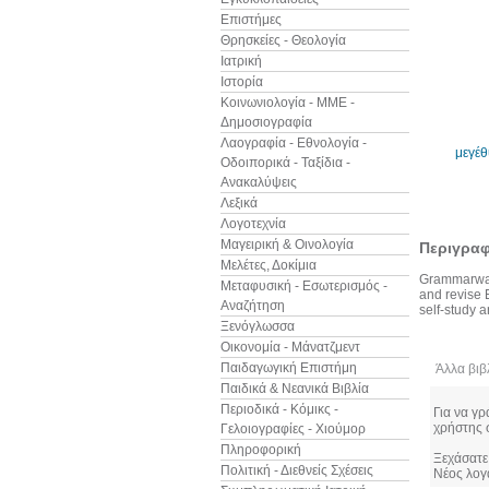
Επιστήμες
Θρησκείες - Θεολογία
Ιατρική
Ιστορία
Κοινωνιολογία - ΜΜΕ -
Δημοσιογραφία
Λαογραφία - Εθνολογία -
μεγέ
Οδοιπορικά - Ταξίδια -
Ανακαλύψεις
Λεξικά
Λογοτεχνία
Μαγειρική & Οινολογία
Περιγρα
Μελέτες, Δοκίμια
Grammarway i
Μεταφυσική - Εσωτερισμός -
and revise 
Αναζήτηση
self-study 
Ξενόγλωσσα
Οικονομία - Μάνατζμεντ
Παιδαγωγική Επιστήμη
Άλλα βιβ
Παιδικά & Νεανικά Βιβλία
Περιοδικά - Κόμικς -
Για να γρ
χρήστης 
Γελοιογραφίες - Χιούμορ
Πληροφορική
Ξεχάσατε
Πολιτική - Διεθνείς Σχέσεις
Νέος λογ