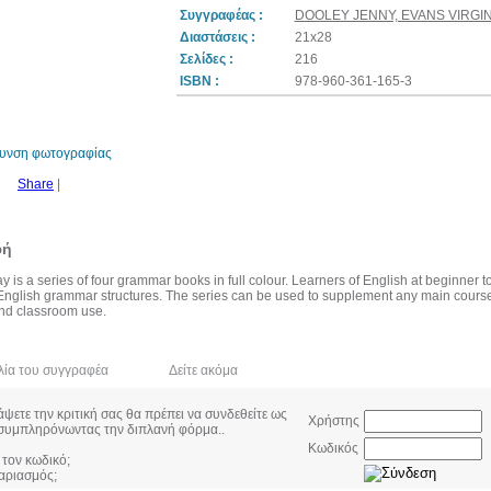
Συγγραφέας :
DOOLEY JENNY, EVANS VIRGIN
Διαστάσεις :
21x28
Σελίδες :
216
ISBN :
978-960-361-165-3
θυνση φωτογραφίας
Share
|
φή
s a series of four grammar books in full colour. Learners of English at beginner to
English grammar structures. The series can be used to supplement any main courseb
and classroom use.
λία του συγγραφέα
Δείτε ακόμα
Κριτικές
άψετε την κριτική σας θα πρέπει να συνδεθείτε ως
Χρήστης
συμπληρόνωντας την διπλανή φόρμα..
Κωδικός
 τον κωδικό;
αριασμός;