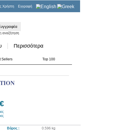
ς Χρήστη
Εγγραφή
0,00€
η αναζήτηση
υ
Περισσότερα
 Sellers
Top 100
TION
 €
μες
ρες
Βάρος :
0.596 kg