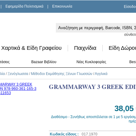
|
Εφημερίδα Πολιτισμικά
|
Επικοινωνία
Είσοδο
σύνθετ
Χαρτικά & Είδη Γραφείου
Παιχνίδια
Είδη Δώρο
τάσεις
Bazaar Βιβλίου
Νέες Κυκλοφορίες
Best
λία
/
Ξενόγλωσσα
/
Μέθοδοι Εκμάθησης Ξένων Γλωσσών
/
Αγγλικά
GRAMMARWAY 3 GREEK EDI
38,05
Διαθέσιμο - Συνήθως αποστέλλεται σε 1 με 5 εργάσι
ημέ
Κωδικός είδους :
017.1970