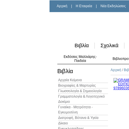
Αρχική
|
H Εταιρεία
|
Νέα Εκδηλώσεις
Βιβλία
Σχολικά
Εκδόσεις Μαλλιάρης-
Βιβλιοπρο
Παιδεία
Βιβλία
Αρχική
/
Βιβ
Αρχαία Κείμενα
Βιογραφίες & Μαρτυρίες
Γλωσσολογία & Σημειολογία
Γραμματολογία & Λογοτεχνικό
Δοκίμιο
Γυναίκα - Μητρότητα -
Εγκυμοσύνη
Διατροφή, Βότανα & Υγεία
Δίκαιο
Εγκυκλοπαίδειες