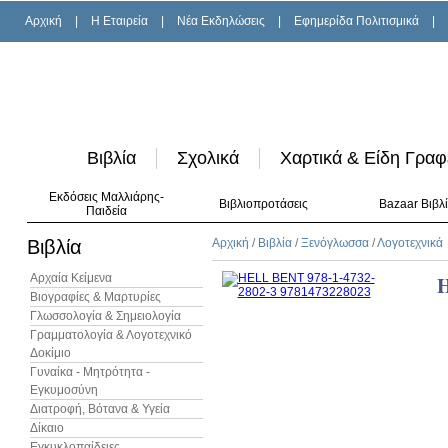
Αρχική
|
H Εταιρεία
|
Νέα Εκδηλώσεις
|
Εφημερίδα Πολιτισμικά
|
Βιβλία
Σχολικά
Χαρτικά & Είδη Γραφ
Εκδόσεις Μαλλιάρης-
Βιβλιοπροτάσεις
Bazaar Βιβλ
Παιδεία
Βιβλία
Αρχική
/
Βιβλία
/
Ξενόγλωσσα
/
Λογοτεχνικά
Αρχαία Κείμενα
Βιογραφίες & Μαρτυρίες
Γλωσσολογία & Σημειολογία
Γραμματολογία & Λογοτεχνικό
Δοκίμιο
Γυναίκα - Μητρότητα -
Εγκυμοσύνη
Διατροφή, Βότανα & Υγεία
Δίκαιο
Εγκυκλοπαίδειες