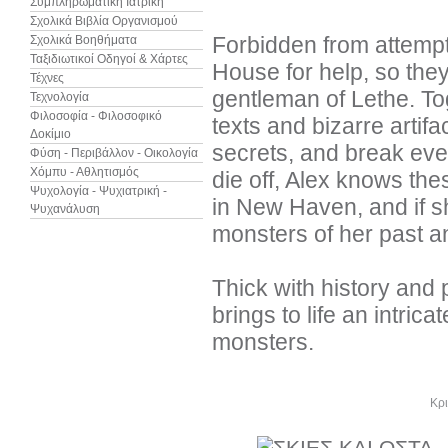
Συμπληρωματική Ιατρική
Σχολικά Βιβλία Οργανισμού
Forbidden from attempt
Σχολικά Βοηθήματα
Ταξιδιωτικοί Οδηγοί & Χάρτες
House for help, so the
Τέχνες
gentleman of Lethe. To
Τεχνολογία
Φιλοσοφία - Φιλοσοφικό
texts and bizarre artif
Δοκίμιο
secrets, and break eve
Φύση - Περιβάλλον - Οικολογία
Χόμπυ - Αθλητισμός
die off, Alex knows the
Ψυχολογία - Ψυχιατρική -
in New Haven, and if sh
Ψυχανάλυση
monsters of her past an
Thick with history and 
brings to life an intrica
monsters.
Άλλα βιβλία του συγγραφέα
Κρι