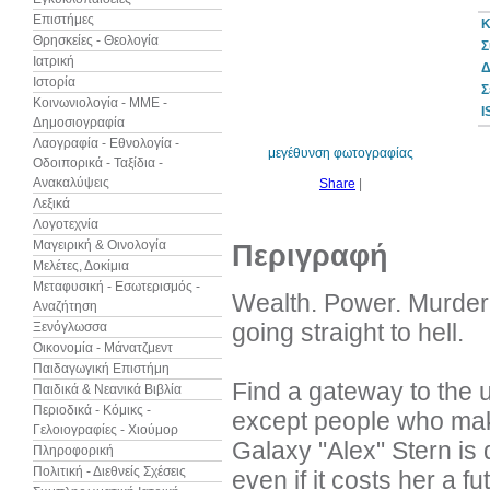
Επιστήμες
Κ
Θρησκείες - Θεολογία
Σ
Ιατρική
Δ
Ιστορία
10%
Σ
έκπτωση
Κοινωνιολογία - ΜΜΕ -
I
Δημοσιογραφία
Λαογραφία - Εθνολογία -
μεγέθυνση φωτογραφίας
Οδοιπορικά - Ταξίδια -
Ανακαλύψεις
Share
|
Λεξικά
Λογοτεχνία
Μαγειρική & Οινολογία
Περιγραφή
Μελέτες, Δοκίμια
Μεταφυσική - Εσωτερισμός -
Wealth. Power. Murder.
Αναζήτηση
going straight to hell.
Ξενόγλωσσα
Οικονομία - Μάνατζμεντ
Παιδαγωγική Επιστήμη
Find a gateway to the u
Παιδικά & Νεανικά Βιβλία
Περιοδικά - Κόμικς -
except people who make
Γελοιογραφίες - Χιούμορ
Galaxy "Alex" Stern is 
Πληροφορική
Πολιτική - Διεθνείς Σχέσεις
even if it costs her a f