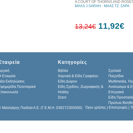
A COURT OF THORNS AND ROSE
MAAS J.SARAH - ΜΑΑΣ ΤΖ. ΣΑΡΑ
11,92€
13,24€
10%
έκπτωση
Εταιρεία
Κατηγορίες
Αρχική
Βιβλία
Σχολικά
H Εταιρεία
Χαρτικά & Είδη Γραφείου
Παιχνίδια
Νέα Εκδηλώσεις
Είδη Δώρου
Multimedia, Ήχ
Εφημερίδα Πολιτισμικά
Είδη Σχεδίου, Ζωγραφικής &
Αναλώσιμα & Ε
Επικοινωνία
Hobby
Εποχιακά
Σταντ
Είδη Προστασί
Πρώτων Βοηθε
Όροι χρήσης
|
Επιστροφές
|
Τ
© Μαλλιάρης Παιδεία Α.Ε. (Γ.Ε.Μ.Η. 038272305000)