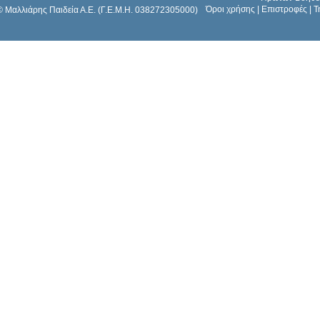
Όροι χρήσης
|
Επιστροφές
|
Τ
© Μαλλιάρης Παιδεία Α.Ε. (Γ.Ε.Μ.Η. 038272305000)