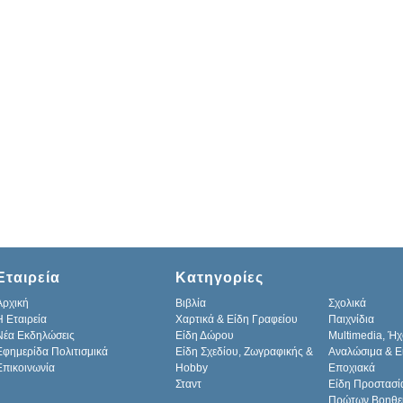
Εταιρεία
Κατηγορίες
Αρχική
Βιβλία
Σχολικά
H Εταιρεία
Χαρτικά & Είδη Γραφείου
Παιχνίδια
Νέα Εκδηλώσεις
Είδη Δώρου
Multimedia, Ήχ
Εφημερίδα Πολιτισμικά
Είδη Σχεδίου, Ζωγραφικής &
Αναλώσιμα & Ε
Επικοινωνία
Hobby
Εποχιακά
Σταντ
Είδη Προστασί
Πρώτων Βοηθε