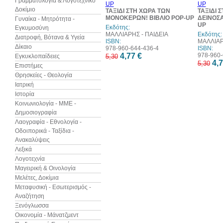
Γραμματολογία & Λογοτεχνικό
Δοκίμιο
ΤΑΞΙΔΙ ΣΤΗ ΧΩΡΑ ΤΩΝ
ΤΑΞΙΔΙ 
ΜΟΝΟΚΕΡΩΝ! ΒΙΒΛΙΟ POP-UP
ΔΕΙΝΟΣΑ
Γυναίκα - Μητρότητα -
UP
Εκδότης:
Εγκυμοσύνη
ΜΑΛΛΙΑΡΗΣ - ΠΑΙΔΕΙΑ
Εκδότης:
Διατροφή, Βότανα & Υγεία
ISBN:
ΜΑΛΛΙΑΡ
Δίκαιο
978-960-644-436-4
ISBN:
4,77 €
978-960-
Εγκυκλοπαίδειες
5,30
4,7
5,30
Επιστήμες
Θρησκείες - Θεολογία
Ιατρική
Ιστορία
Κοινωνιολογία - ΜΜΕ -
Δημοσιογραφία
Λαογραφία - Εθνολογία -
Οδοιπορικά - Ταξίδια -
Ανακαλύψεις
Λεξικά
Λογοτεχνία
Μαγειρική & Οινολογία
Μελέτες, Δοκίμια
Μεταφυσική - Εσωτερισμός -
Αναζήτηση
Ξενόγλωσσα
Οικονομία - Μάνατζμεντ