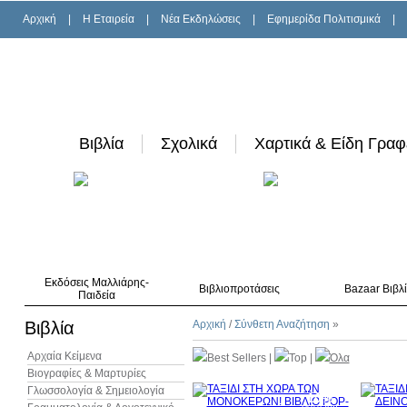
Αρχική
|
H Εταιρεία
|
Νέα Εκδηλώσεις
|
Εφημερίδα Πολιτισμικά
|
Βιβλία
Σχολικά
Χαρτικά & Είδη Γραφ
Εκδόσεις Μαλλιάρης-
Βιβλιοπροτάσεις
Bazaar Βιβλ
Παιδεία
Βιβλία
Αρχική
/
Σύνθετη Αναζήτηση
»
Αρχαία Κείμενα
Best Sellers
|
Top
|
Όλα
Βιογραφίες & Μαρτυρίες
Γλωσσολογία & Σημειολογία
10%
έκπτωση